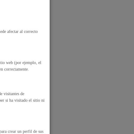
Ayuda a la tramitación
ede afectar al correcto
itio web (por ejemplo, el
nen correctamente.
e visitantes de
 si ha visitado el sitio ni
ara crear un perfil de sus
stinados Al