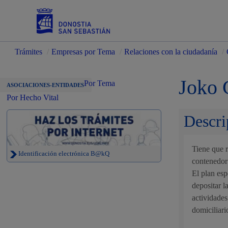
Trámites
/
Empresas por Tema
/
Relaciones con la ciudadanía
/
Servicios
Joko 
Por Tema
ASOCIACIONES-ENTIDADES
Por Hecho Vital
Descri
Padrón y asuntos personales
Tiene que r
Identificación electrónica B@kQ
contenedor 
El plan esp
Servicios sociales
depositar l
actividades
domiciliari