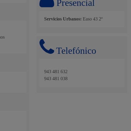
Presencial
, residuos y medioambiente
Servicios Urbanos:
Easo 43 2º
uos
Telefónico
943 481 632
943 481 038
o y empleo
humanos y convivencia