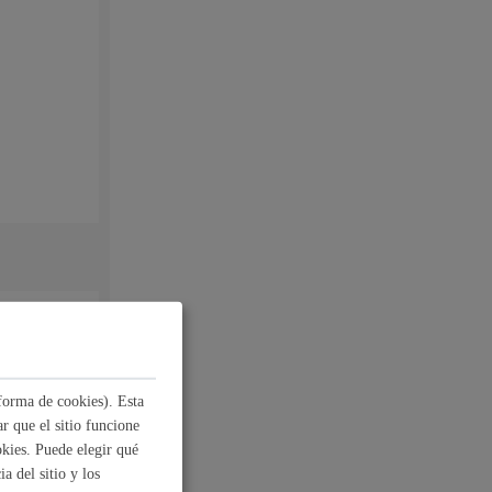
forma de cookies). Esta
al
Catálogo de trámites
r que el sitio funcione
kies. Puede elegir qué
les
a del sitio y los