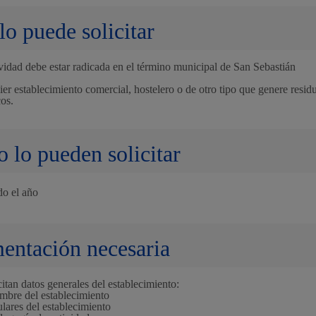
lo puede solicitar
Espacio público
vidad debe estar radicada en el término municipal de San Sebastián
er establecimiento comercial, hostelero o de otro tipo que genere resid
os.
Euskera
 lo pueden solicitar
do el año
Desarrollo económic
ntación necesaria
Igualdad, derechos 
citan datos generales del establecimiento:
bre del establecimiento
ulares del establecimiento