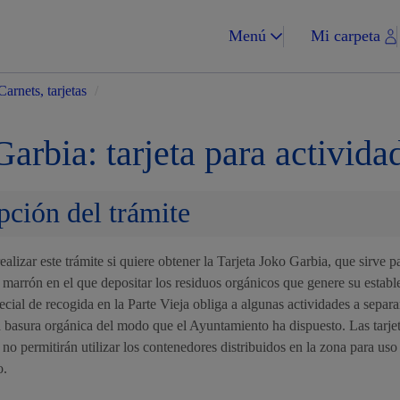
Menú
Mi carpeta
Carnets, tarjetas
/
Garbia: tarjeta para activid
pción del trámite
Impuestos y multa
ealizar este trámite si quiere obtener la Tarjeta Joko Garbia, que sirve pa
marrón en el que depositar los residuos orgánicos que genere su establ
ecial de recogida en la Parte Vieja obliga a algunas actividades a separa
Vivienda y urba
a basura orgánica del modo que el Ayuntamiento ha dispuesto. Las tarjet
 no permitirán utilizar los contenedores distribuidos en la zona para uso
o.