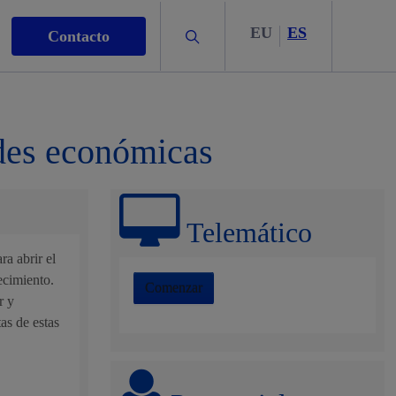
EU
ES
Buscar
Contacto
ades económicas
s
Telemático
ra abrir el
ecimiento.
Comenzar
r y
nismo
as de estas