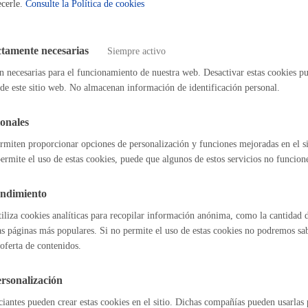
ñalado es desde que se solicita la tarjeta hasta que se recoge
ecerle.
Consulte la Política de cookies
s
Calendario fiscal
del procedimiento
a cultural
Portal de transparencia
ctamente necesarias
Siempre activo
n necesarias para el funcionamiento de nuestra web. Desactivar estas cookies pu
o de la solicitud
de este sitio web. No almacenan información de identificación personal.
ara la recogida de tarjeta
a de tarjeta y bolsas en las oficinas de Servicios Urbanos
onales
rmiten proporcionar opciones de personalización y funciones mejoradas en el s
sable de la tramitación
ermite el uso de estas cookies, puede que algunos de estos servicios no funcio
ento:
Dirección de Mantenimiento y Servicios Urbanos
endimiento
tiliza cookies analíticas para recopilar información anónima, como la cantidad d
as páginas más populares. Si no permite el uso de estas cookies no podremos saber
tiva
oferta de contenidos.
rsonalización
nza Municipal De Recogida De Residuos Urbanos
/2011, De 28 De Julio, De Residuos Y Suelos Contaminados
iantes pueden crear estas cookies en el sitio. Dichas compañías pueden usarlas p
o 139/2005, De 5 De Julio, De Subproductos De Origen Animal No De