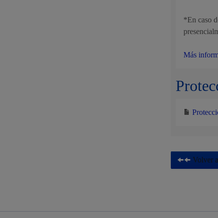
*En caso de
presencialm
Más infor
Protec
Protecci
Volver a