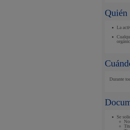
Quién 
Movilidad
La acti
Cualqui
orgánic
Seguridad ciudadana y emergencias
Cuándo
Durante to
Salud Pública, animales y consumo
Docume
Infancia y juventud
Se soli
Nom
Tit