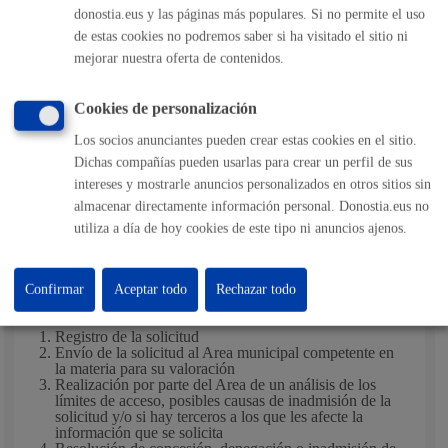
que así lo hayan solicitado en el plazo máximo de un mes
donostia.eus y las páginas más populares. Si no permite el uso
desde la recepción de la solicitud por el órgano competente
de estas cookies no podremos saber si ha visitado el sitio ni
para resolver.
mejorar nuestra oferta de contenidos.
Este plazo podrá ampliarse por otro mes en el caso de que
el volumen o la complejidad de la información que se
Cookies de personalización
solicita así lo hagan necesario y previa notificación al
Los socios anunciantes pueden crear estas cookies en el sitio.
solicitante.
Dichas compañías pueden usarlas para crear un perfil de sus
Transcurrido el plazo máximo para resolver sin que se haya
intereses y mostrarle anuncios personalizados en otros sitios sin
dictado y notificado resolución expresa se entenderá que la
almacenar directamente información personal. Donostia.eus no
solicitud ha sido desestimada.
utiliza a día de hoy cookies de este tipo ni anuncios ajenos.
Pasos del procedimiento
Confirmar
Aceptar todo
Rechazar todo
Registro de la solicitud
Envío de la solicitud al Area municipal competente en
la materia para su valoración
Realización por parte del Area de un análisis de los
límites de acceso, posibles causas de inadmisión de la
solicitud y/o si hay terceros a los que les afecte la
información que se solicita