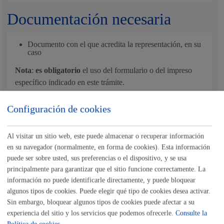
Documentación necesaria
Documento con el que acredita la representación, en su
caso
Nota
:
es obligatorio
el uso del formulario o del impreso
específico indicado en este trámite.
Tamaño máximo anexos:
10 Mb
Configuración de cookies
Cantidad a abonar
Al visitar un sitio web, este puede almacenar o recuperar información
en su navegador (normalmente, en forma de cookies). Esta información
puede ser sobre usted, sus preferencias o el dispositivo, y se usa
Tasas por Servicios y Actividades Municipales
**Anexo a regir desde el 1 de enero de 2026
principalmente para garantizar que el sitio funcione correctamente. La
información no puede identificarle directamente, y puede bloquear
El acceso a la información será gratuito. No obstante, si
algunos tipos de cookies. Puede elegir qué tipo de cookies desea activar.
hubiera que entregar un número elevado de copias o
Sin embargo, bloquear algunos tipos de cookies puede afectar a su
transformar la información a un formato diferente al original
experiencia del sitio y los servicios que podemos ofrecerle.
Consulte la
se podrían cobrar tasas en base a la ordenanza fiscal