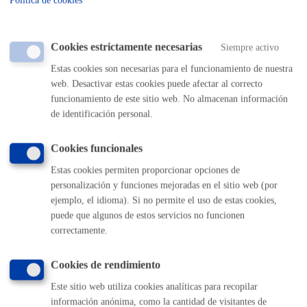
Política de cookies
reguladora de las tasas por la prestación de servicios y la
realización de actividades municipales
Cada copia B/N en papel Din A4 ..................................
Cookies estrictamente necesarias
Siempre activo
.0,08 €
Cada copia B/N en papel Din A3
Estas cookies son necesarias para el funcionamiento de nuestra
...................................0,15 €
web. Desactivar estas cookies puede afectar al correcto
Cada copia COLOR en papel Din A4
...............................0,84 €
funcionamiento de este sitio web. No almacenan información
Cada copia COLOR en papel Din A3
de identificación personal.
...............................1,60 €
Cookies funcionales
Plazo de resolución y sentido
Estas cookies permiten proporcionar opciones de
personalización y funciones mejoradas en el sitio web (por
del silencio
ejemplo, el idioma). Si no permite el uso de estas cookies,
puede que algunos de estos servicios no funcionen
correctamente.
Plazo estimado:
21 días
Plazo legal:
1 mes
Sentido del silencio:
Negativo
Cookies de rendimiento
La resolución en la que se conceda o deniegue el acceso
Este sitio web utiliza cookies analíticas para recopilar
deberá notificarse al solicitante y a los terceros/as afectadas
información anónima, como la cantidad de visitantes de