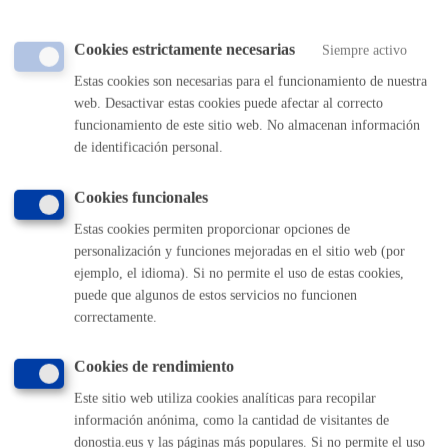
Cuándo lo pueden solicitar
Cookies estrictamente necesarias
Siempre activo
Durante todo el año
Estas cookies son necesarias para el funcionamiento de nuestra
web. Desactivar estas cookies puede afectar al correcto
funcionamiento de este sitio web. No almacenan información
Documentación necesaria
de identificación personal.
Cookies funcionales
Documento de identificación: DNI / NIE.
Estas cookies permiten proporcionar opciones de
personalización y funciones mejoradas en el sitio web (por
Tamaño máximo anexos:
10 Mb
ejemplo, el idioma). Si no permite el uso de estas cookies,
puede que algunos de estos servicios no funcionen
correctamente.
Pasos del procedimiento
Cookies de rendimiento
Identificación de la persona interesada
Este sitio web utiliza cookies analíticas para recopilar
Identificación del recibo a descargar
información anónima, como la cantidad de visitantes de
Impresión y entrega del recibo
donostia.eus y las páginas más populares. Si no permite el uso