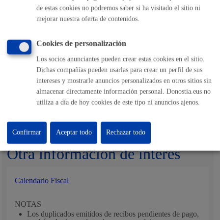
de estas cookies no podremos saber si ha visitado el sitio ni
mejorar nuestra oferta de contenidos.
Responsable de la tramitación
Cookies de personalización
Departamento:
Dirección Financiera
Los socios anunciantes pueden crear estas cookies en el sitio.
Dichas compañías pueden usarlas para crear un perfil de sus
intereses y mostrarle anuncios personalizados en otros sitios sin
Trámites relacionados
almacenar directamente información personal. Donostia.eus no
utiliza a día de hoy cookies de este tipo ni anuncios ajenos.
Pago online
Confirmar
Aceptar todo
Rechazar todo
Otra información de interés
Calendario Fiscal
NOTAS
Los duplicados emitidos de recibos pendientes de pago,