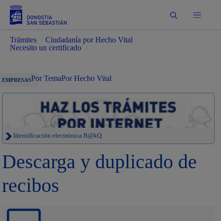
Buscar
Trámites
/
Ciudadanía por Hecho Vital
/
Necesito un certificado
/
Por Tema
Por Hecho Vital
EMPRESAS
Identificación electrónica B@kQ
Descarga y duplicado de
recibos