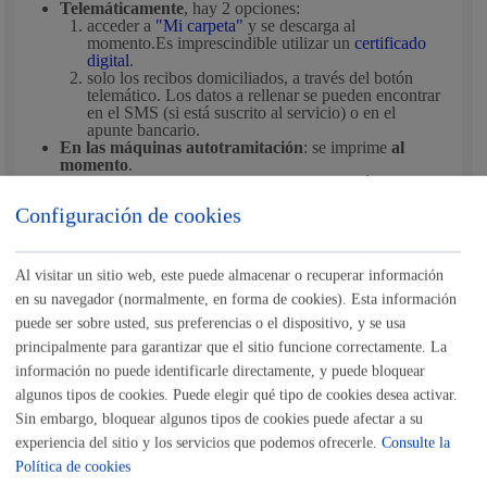
Telemáticamente
, hay 2 opciones:
acceder a
"Mi carpeta"
y se descarga al
momento.Es imprescindible utilizar un
certificado
digital
.
solo los recibos domiciliados, a través del botón
telemático. Los datos a rellenar se pueden encontrar
en el SMS (si está suscrito al servicio) o en el
apunte bancario.
En las
máquinas autotramitación
: se imprime
al
momento
.
Por teléfono
: llamando al 900 71 40 33. Período de
envío: 1 semana
Configuración de cookies
En las oficinas de Udalinfo o Recaudación
: se expide
en el momento.
Al visitar un sitio web, este puede almacenar o recuperar información
Se pueden obtener duplicados de:
en su navegador (normalmente, en forma de cookies). Esta información
Basura
puede ser sobre usted, sus preferencias o el dispositivo, y se usa
Agua y saneamiento
principalmente para garantizar que el sitio funcione correctamente. La
Bienes inmuebles - IBI
información no puede identificarle directamente, y puede bloquear
Actividades económicas - IAE
Vehículos
algunos tipos de cookies. Puede elegir qué tipo de cookies desea activar.
Ocupación del dominio público municipal
Sin embargo, bloquear algunos tipos de cookies puede afectar a su
Multas de tráfico
experiencia del sitio y los servicios que podemos ofrecerle.
Consulte la
Política de cookies