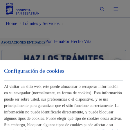
Buscar
Home
/
Trámites y Servicios
/
Por Tema
Por Hecho Vital
ASOCIACIONES-ENTIDADES
Configuración de cookies
Identificación electrónica B@kQ
Trámites
Al visitar un sitio web, este puede almacenar o recuperar información
en su navegador (normalmente, en forma de cookies). Esta información
puede ser sobre usted, sus preferencias o el dispositivo, y se usa
Reservas de instalaciones
principalmente para garantizar que el sitio funcione correctamente. La
información no puede identificarle directamente, y puede bloquear
deportivas
algunos tipos de cookies. Puede elegir qué tipo de cookies desea activar.
Sin embargo, bloquear algunos tipos de cookies puede afectar a su