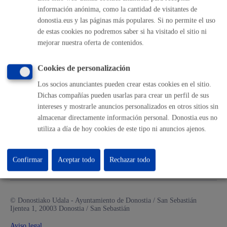
Sala de prensa
información anónima, como la cantidad de visitantes de
Mapa web
donostia.eus y las páginas más populares. Si no permite el uso
de estas cookies no podremos saber si ha visitado el sitio ni
mejorar nuestra oferta de contenidos.
Otras páginas web corporativas
Donostia Kirola
Cookies de personalización
Donostia Kultura
Los socios anunciantes pueden crear estas cookies en el sitio.
Donostia Turismo
Dichas compañías pueden usarlas para crear un perfil de sus
Fomento de San Sebastián
intereses y mostrarle anuncios personalizados en otros sitios sin
Dbus
almacenar directamente información personal. Donostia.eus no
utiliza a día de hoy cookies de este tipo ni anuncios ajenos.
Síguenos en redes sociales
Confirmar
Aceptar todo
Rechazar todo
© Donostiako Udala - Ayuntamiento de Donostia / San Sebastián
Ijentea 1, 20003 Donostia / San Sebastián
Aviso legal