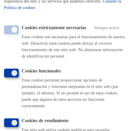
Trámite no disponible o fuera de plazo. Si necesitas
experiencia del sitio y los servicios que podemos ofrecerle.
Consulte la
Política de cookies
información, solicítala en el
Buzón de la Ciudadanía
Cookies estrictamente necesarias
Siempre activo
Estas cookies son necesarias para el funcionamiento de nuestra
Comunícate con el Ayuntamiento de Donostia / San
web. Desactivar estas cookies puede afectar al correcto
Sebastián
funcionamiento de este sitio web. No almacenan información
(gratuito desde Donostia / San Sebastián)
010
de identificación personal.
(+34) 943 481 000
Cookies funcionales
Buzón de la ciudadanía
Informar de un error en la web
Estas cookies permiten proporcionar opciones de
personalización y funciones mejoradas en el sitio web (por
ejemplo, el idioma). Si no permite el uso de estas cookies,
Enlaces útiles
puede que algunos de estos servicios no funcionen
Ofertas de empleo
correctamente.
Perfil del contratante
Sede electrónica
Cookies de rendimiento
Mapas - GeoDonostia
Este sitio web utiliza cookies analíticas para recopilar