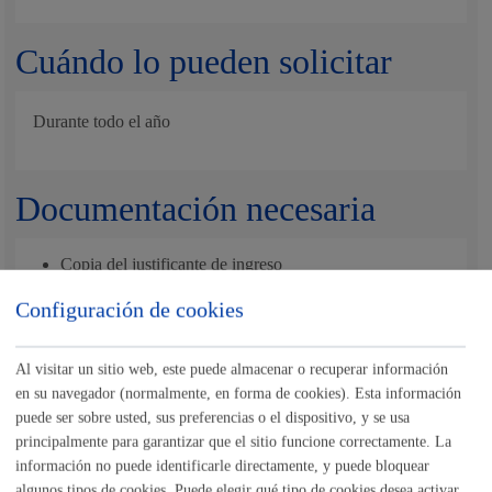
Cuándo lo pueden solicitar
Durante todo el año
Documentación necesaria
Copia del justificante de ingreso
Nota
:
es obligatorio
el uso del formulario o del impreso
Configuración de cookies
específico indicado en este trámite.
Tamaño máximo anexos:
10 Mb
Al visitar un sitio web, este puede almacenar o recuperar información
en su navegador (normalmente, en forma de cookies). Esta información
puede ser sobre usted, sus preferencias o el dispositivo, y se usa
Cantidad a abonar
principalmente para garantizar que el sitio funcione correctamente. La
información no puede identificarle directamente, y puede bloquear
algunos tipos de cookies. Puede elegir qué tipo de cookies desea activar.