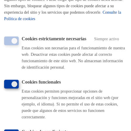
Tasas por Servicios y Actividades Municipales
Sin embargo, bloquear algunos tipos de cookies puede afectar a su
**Anexo a regir desde el 1 de enero de 2026
experiencia del sitio y los servicios que podemos ofrecerle.
Consulte la
Informes en general: 45,94
Política de cookies
Informes simples: 22,97€
Informes periciales de incendios con o sin estudios
analíticos: 126,02€ (en el caso de que sea con estudios
analíticos, el precio será el importe de la tasa más el
Cookies estrictamente necesarias
coste del estudio)
Siempre activo
Estas cookies son necesarias para el funcionamiento de nuestra
Estas tasas son aplicables en caso de solicitar la
web. Desactivar estas cookies puede afectar al correcto
elaboración de informes municipales sobre intervenciones
funcionamiento de este sitio web. No almacenan información
en conflictos de índole civil o realizados a requerimiento de
de identificación personal.
los ciudadanos en beneficio particular
.
Cookies funcionales
Plazo de resolución y sentido
Estas cookies permiten proporcionar opciones de
del silencio
personalización y funciones mejoradas en el sitio web (por
ejemplo, el idioma). Si no permite el uso de estas cookies,
puede que algunos de estos servicios no funcionen
Plazo estimado:
1 mes
Plazo legal:
3 meses
correctamente.
Sentido del silencio:
Negativo