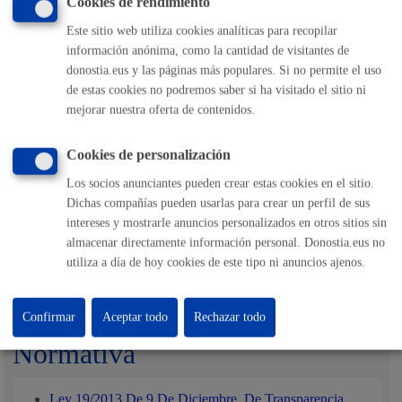
Cookies de rendimiento
Este sitio web utiliza cookies analíticas para recopilar
Pasos del procedimiento
información anónima, como la cantidad de visitantes de
donostia.eus y las páginas más populares. Si no permite el uso
de estas cookies no podremos saber si ha visitado el sitio ni
Registro de la solicitud y documentación
Confirmación de existencia de informe
mejorar nuestra oferta de contenidos.
Pago de la tasa, en su caso
Redacción y/o revisión del informe por la Unidad
correspondiente
Cookies de personalización
Remisión del informe a la persona solicitante
Los socios anunciantes pueden crear estas cookies en el sitio.
Dichas compañías pueden usarlas para crear un perfil de sus
intereses y mostrarle anuncios personalizados en otros sitios sin
Responsable de la tramitación
almacenar directamente información personal. Donostia.eus no
utiliza a día de hoy cookies de este tipo ni anuncios ajenos.
Departamento:
Dirección de Guardia Municipal
Confirmar
Aceptar todo
Rechazar todo
Normativa
Ley 19/2013 De 9 De Diciembre, De Transparencia,