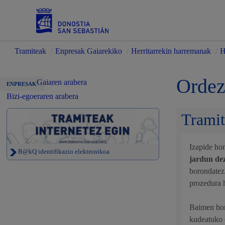
Tramiteak
/
Enpresak Gaiarekiko
/
Herritarrekin harremanak
/
H
Zerbitzuak
Ordez
Gaiaren arabera
ENPRESAK
Bizi-egoeraren arabera
Tramit
Errolda eta gai pertsonalak
Izapide ho
B@kQ identifikazio elektronikoa
jardun de
borondatez
Gizarte-zerbitzuak
prozedura 
Baimen hor
kudeatuko d