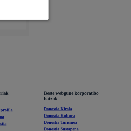
Tramitaziorako laguntza
rriak
Beste webgune korporatibo
batzuk
Donostia Kirola
profila
Donostia Kultura
koa
Donostia Turismoa
stia
Donostia Sustapena