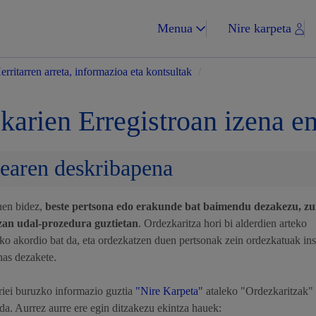
Menua
Nire karpeta
erritarren arreta, informazioa eta kontsultak
/
karien Erregistroan izena e
earen deskribapena
Zergak eta isunak
nen bidez,
beste pertsona edo erakunde bat baimendu dezakezu, zu
zan udal-prozedura guztietan
. Ordezkaritza hori bi alderdien arteko
ko akordio bat da, eta ordezkatzen duen pertsonak zein ordezkatuak ins
Etxebizitza eta hi
has dezakete.
iei buruzko informazio guztia
"Nire Karpeta"
ataleko "Ordezkaritzak" 
a. Aurrez aurre ere egin ditzakezu ekintza hauek: