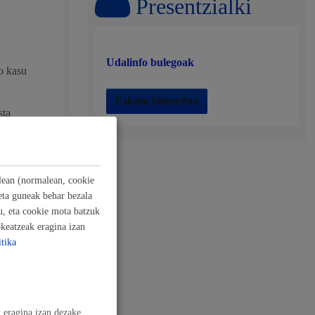
Presentzialki
 hondakinak eta ingurumena
Udalinfo bulegoak
o kasu
Eskatu hitzordua
sta
ilean (normalean, cookie
 eta enplegua
eta guneak behar bezala
u, eta cookie mota batzuk
keatzeak eragina izan
tika
skubideak eta bizikidetza
 eragina izan dezake