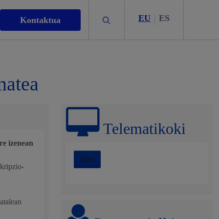
EU
ES
Bilatu
Kontaktua
matea
Telematikoki
re izenean
Hasi
kripzio-
rigintza
atalean