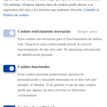
Aceptar Notificaciones
Consultar y Modificar los datos de la persona
Sin embargo, bloquear algunos tipos de cookies puede afectar a su
representada
(dirección, correo electrónico, domicilios
experiencia del sitio y los servicios que podemos ofrecerle.
Consulte la
fiscales,...)
Política de cookies
Realizar trámites
en nombre de la persona
representada
Cookies estrictamente necesarias
Siempre activo
Quién lo puede solicitar
Estas cookies son necesarias para el funcionamiento de nuestra
web. Desactivar estas cookies puede afectar al correcto
funcionamiento de este sitio web. No almacenan información
Personas físicas o jurídicas
de identificación personal.
Cuándo lo pueden solicitar
Cookies funcionales
Estas cookies permiten proporcionar opciones de
Durante todo el año
personalización y funciones mejoradas en el sitio web (por
ejemplo, el idioma). Si no permite el uso de estas cookies,
Tiene una validez máxima de 5 años a contar desde la fecha
puede que algunos de estos servicios no funcionen
de inscripción.
correctamente.