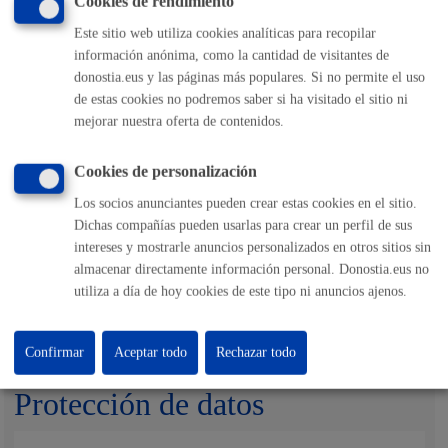
Cantidad a abonar
Cookies de rendimiento
Este sitio web utiliza cookies analíticas para recopilar
información anónima, como la cantidad de visitantes de
Gratuito
donostia.eus y las páginas más populares. Si no permite el uso
de estas cookies no podremos saber si ha visitado el sitio ni
Responsable de la tramitación
mejorar nuestra oferta de contenidos.
Cookies de personalización
Departamento:
Dirección de Presidencia
Los socios anunciantes pueden crear estas cookies en el sitio.
Dichas compañías pueden usarlas para crear un perfil de sus
intereses y mostrarle anuncios personalizados en otros sitios sin
Otra información de interés
almacenar directamente información personal. Donostia.eus no
utiliza a día de hoy cookies de este tipo ni anuncios ajenos.
Una persona representada no puede tener más de una
representación voluntaria en el mismo periodo de tiempo.
Confirmar
Aceptar todo
Rechazar todo
Protección de datos