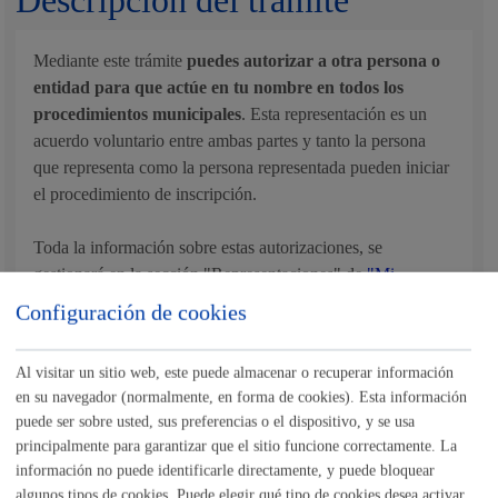
Descripción del trámite
Mediante este trámite
puedes autorizar a otra persona o
entidad para que actúe en tu nombre en todos los
procedimientos municipales
. Esta representación es un
acuerdo voluntario entre ambas partes y tanto la persona
que representa como la persona representada pueden iniciar
el procedimiento de inscripción.
Toda la información sobre estas autorizaciones, se
gestionará en la sección "Representaciones" de
"Mi
Carpeta"
. También puedes realizar las siguientes acciones
Configuración de cookies
de manera presencial:
Renovar
una autorización
Renunciar o revocar
una autorización
Al visitar un sitio web, este puede almacenar o recuperar información
Aceptar o rechazar
solicitudes de representación
en su navegador (normalmente, en forma de cookies). Esta información
puede ser sobre usted, sus preferencias o el dispositivo, y se usa
Este tipo de autorización permite a la persona representante
principalmente para garantizar que el sitio funcione correctamente. La
actuar en nombre de la persona representada en los
información no puede identificarle directamente, y puede bloquear
siguientes casos:
algunos tipos de cookies. Puede elegir qué tipo de cookies desea activar.