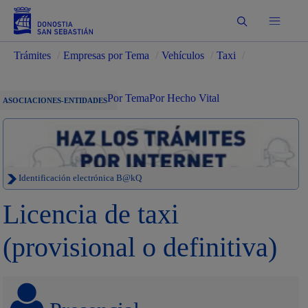
Buscar
Trámites
/
Empresas por Tema
/
Vehículos
/
Taxi
/
Por Tema
Por Hecho Vital
ASOCIACIONES-ENTIDADES
Identificación electrónica B@kQ
Licencia de taxi
(provisional o definitiva)