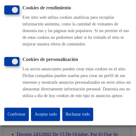
vehículo
Cookies de rendimiento
Este sitio web utiliza cookies analíticas para recopilar
Pasos del procedimiento
información anónima, como la cantidad de visitantes de
donostia.eus y las páginas más populares. Si no permite el uso
Registro solicitud y documentación
de estas cookies no podremos saber si ha visitado el sitio ni
Subsanación de la documentación, en su csao
mejorar nuestra oferta de contenidos.
Pasar la revisión del vehículo en la Guardia Municipal
Resolución concesión licencia definitiva taxi
Notificación a persona interesada
Cookies de personalización
Los socios anunciantes pueden crear estas cookies en el sitio.
Responsable de la tramitación
Dichas compañías pueden usarlas para crear un perfil de sus
intereses y mostrarle anuncios personalizados en otros sitios sin
almacenar directamente información personal. Donostia.eus no
Departamento:
Dirección de Movilidad
utiliza a día de hoy cookies de este tipo ni anuncios ajenos.
Confirmar
Aceptar todo
Rechazar todo
Normativa
Decreto 243/2002 De 15 De Octubre, Por El Que Se