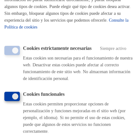
algunos tipos de cookies. Puede elegir qué tipo de cookies desea activar.
Nota
:
es obligatorio
el uso del impreso específico indicado
Sin embargo, bloquear algunos tipos de cookies puede afectar a su
en este trámite.
experiencia del sitio y los servicios que podemos ofrecerle.
Consulte la
Tamaño máximo anexos:
10 Mb
Política de cookies
Cantidad a abonar
Cookies estrictamente necesarias
Siempre activo
Estas cookies son necesarias para el funcionamiento de nuestra
Gratuito
web. Desactivar estas cookies puede afectar al correcto
funcionamiento de este sitio web. No almacenan información
de identificación personal.
Plazo de resolución y sentido
del silencio
Cookies funcionales
Estas cookies permiten proporcionar opciones de
personalización y funciones mejoradas en el sitio web (por
Plazo estimado:
1 semana
Plazo legal:
3 meses
ejemplo, el idioma). Si no permite el uso de estas cookies,
Sentido del silencio:
Positivo
puede que algunos de estos servicios no funcionen
correctamente.
Siempre dependiendo de cuándo se hace la revisión del