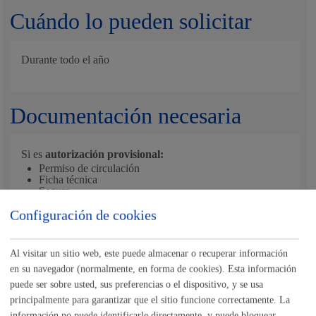
Cuándo lo pueden solicitar
Durante todo el año
Documentación necesaria
Si es
autorización provisional:
Permiso de circulación
Ficha técnica
Seguro
Configuración de cookies
Si es
autorización definitiva
hay que presentar
además:
Boletín control Metrológico (Taxímetro).
Al visitar un sitio web, este puede almacenar o recuperar información
Boletín de identificación taxímetro.
Tarjeta de Transporte.
en su navegador (normalmente, en forma de cookies). Esta información
Libro de reclamaciones con 2 páginas.
puede ser sobre usted, sus preferencias o el dispositivo, y se usa
Libro de hoja de ruta (1ª y 2ª página).
principalmente para garantizar que el sitio funcione correctamente. La
información no puede identificarle directamente, y puede bloquear