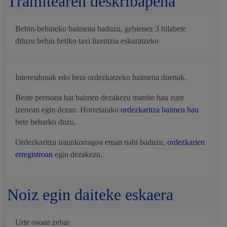
Tramitearen deskribapena
Behin-behineko baimena baduzu, gehienez 3 hilabete
dituzu behin betiko taxi lizentzia eskuratzeko
Interesdunak edo bera ordezkatzeko baimena duenak.
Beste pertsona bat baimen dezakezu tramite hau zure
izenean egin dezan. Horretarako
ordezkaritza baimen hau
bete beharko duzu.
Ordezkaritza iraunkorragoa eman nahi baduzu,
ordezkarien
erregistroan
egin dezakezu.
Noiz egin daiteke eskaera
Urte osoan zehar