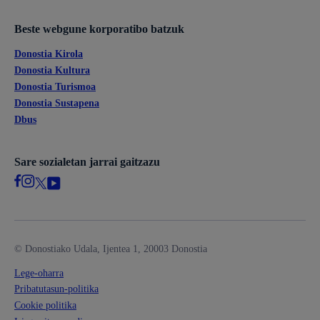
Beste webgune korporatibo batzuk
Donostia Kirola
Donostia Kultura
Donostia Turismoa
Donostia Sustapena
Dbus
Sare sozialetan jarrai gaitzazu
© Donostiako Udala, Ijentea 1, 20003 Donostia
Lege-oharra
Pribatutasun-politika
Cookie politika