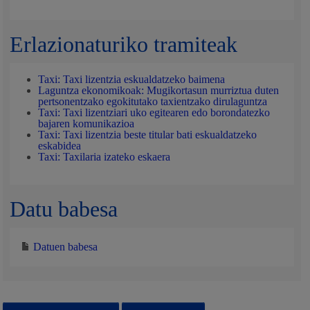
Erlazionaturiko tramiteak
Taxi: Taxi lizentzia eskualdatzeko baimena
Laguntza ekonomikoak: Mugikortasun murriztua duten
pertsonentzako egokitutako taxientzako dirulaguntza
Taxi: Taxi lizentziari uko egitearen edo borondatezko
bajaren komunikazioa
Taxi: Taxi lizentzia beste titular bati eskualdatzeko
eskabidea
Taxi: Taxilaria izateko eskaera
Datu babesa
Datuen babesa