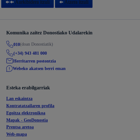
Aurkibidera itzuli
Atzera itzuli
Komunika zaitez Donostiako Udalarekin
(doan Donostiatik)
010
(+34) 943 481 000
Herritarren postontzia
Webeko akatsen berri eman
Esteka erabilgarriak
Lan eskaintza
Kontratatzailaren profila
Egoitza elektronikoa
Mapak - GeoDonostia
Prentsa aretoa
Web-mapa