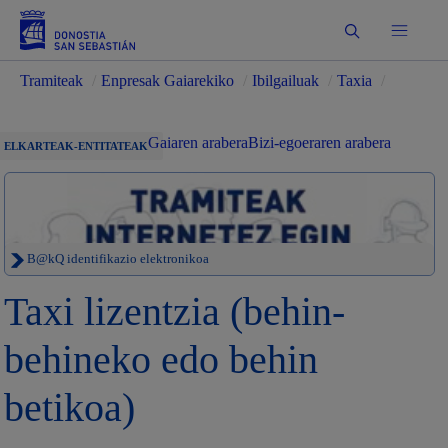
Bilatu
Tramiteak
/
Enpresak Gaiarekiko
/
Ibilgailuak
/
Taxia
/
Gaiaren arabera
Bizi-egoeraren arabera
ELKARTEAK-ENTITATEAK
B@kQ identifikazio elektronikoa
Taxi lizentzia (behin-
behineko edo behin
betikoa)