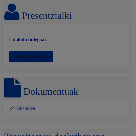
Presentzialki
Udalinfo bulegoak
Eskatu hitzordua
Dokumentuak
Eskabidea