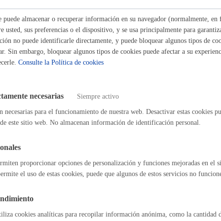
ad a abonar
s
Calendario fiscal
ste puede almacenar o recuperar información en su navegador (normalmente, en 
a cultural
Portal de transparencia
 usted, sus preferencias o el dispositivo, y se usa principalmente para garantiza
 la utilización de la sala es gratuito.
ión no puede identificarle directamente, y puede bloquear algunos tipos de coo
ar. Sin embargo, bloquear algunos tipos de cookies puede afectar a su experienci
la Paz y los Derechos Humanos cede sus instalaciones, esto es, el espa
ecerle.
Consulte la Política de cookies
 demás elementos: control, seguridad, distribucion y técnicos ( traducc
 catering…) será responsabilidad de quien solicite el uso. Se dispone d
ctamente necesarias
 de empresas responsables para la ejecución de las necesidades anterio
Siempre activo
n necesarias para el funcionamiento de nuestra web. Desactivar estas cookies pu
idad se desarrolla fuera del horario de oficina (Lunes a Viernes de 8-15h.
de este sitio web. No almacenan información de identificación personal.
o entidad, deberá contratar los servicios de la empresa de control autori
o para el desarrollo de sus actividades y preparacion y recogida de la 
onales
. El coste de este servicio corre a cargo de la entidad organizadora.
rmiten proporcionar opciones de personalización y funciones mejoradas en el s
ermite el uso de estas cookies, puede que algunos de estos servicios no funcio
de resolución y sentido del silencio
endimiento
imado:
7 días
tiliza cookies analíticas para recopilar información anónima, como la cantidad d