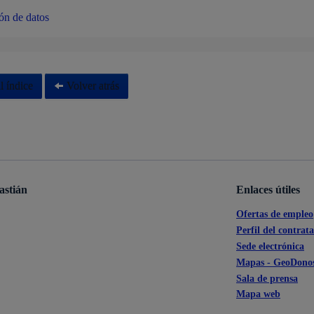
ón de datos
l índice
Volver atrás
astián
Enlaces útiles
Ofertas de empleo
Perfil del contrat
Sede electrónica
Mapas - GeoDonos
Sala de prensa
Mapa web