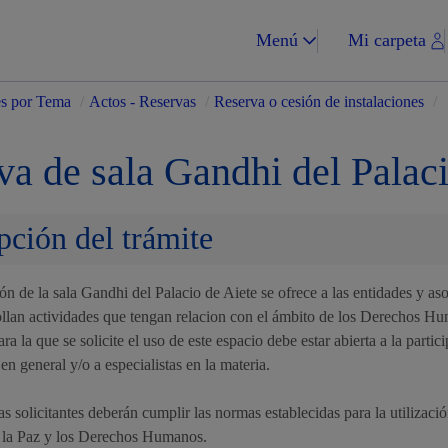
Menú
Mi carpeta
es por Tema
/
Actos - Reservas
/
Reserva o cesión de instalaciones
/
va de sala Gandhi del Palaci
pción del trámite
Impuestos y multa
ión de la sala Gandhi del Palacio de Aiete se ofrece a las entidades y as
ollan actividades que tengan relacion con el ámbito de los Derechos H
ara la que se solicite el uso de este espacio debe estar abierta a la partic
Vivienda y urba
en general y/o a especialistas en la materia.
s solicitantes deberán cumplir las normas establecidas para la utilizació
 la Paz y los Derechos Humanos.