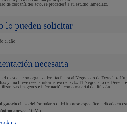
aso de cercanía del acto, se procederá a su estudio inmediato.
Cultura
 lo pueden solicitar
do el año
Turismo
ntación necesaria
idad o asociación organizadora facilitará al Negociado de Derechos H
afías y una breve reseña informativa del acto. El Negociado de Derec
tilizar esas imágenes e información como material de difusión.
bligatorio
el uso del formulario o del impreso específico indicado en est
lidad
Administración municip
áximo anexos:
10 Mb
as
Tablón de anuncios oficia
cookies