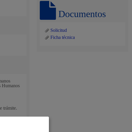
Documentos
Solicitud
Ficha técnica
umanos
hos Humanos
e trámite.
al
Catálogo de trámites
les