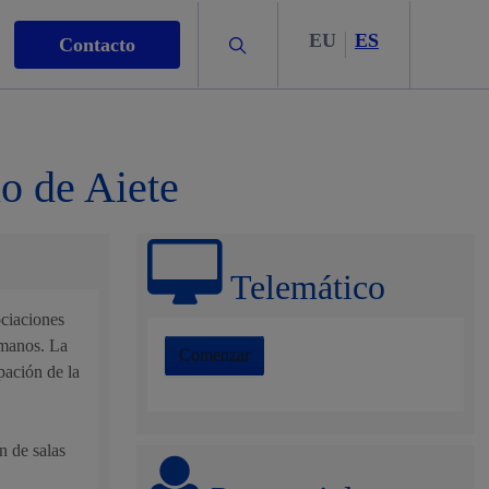
EU
ES
Buscar
Contacto
o de Aiete
s
Telemático
ociaciones
umanos. La
Comenzar
ipación de la
nismo
n de salas