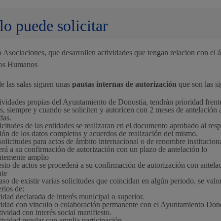
Espacio público
lo puede solicitar
 Asociaciones, que desarrollen actividades que tengan relacion con el 
hos Humanos
Euskera
e las salas siguen unas
pautas internas de autorización
que son las si
ividades propias del Ayuntamiento de Donostia, tendrán prioridad frente
s, siempre y cuando se soliciten y autoricen con 2 meses de antelación a
adas.
icitudes de las entidades se realizaran en el documento aprobado al res
ión de los datos completos y acuerdos de realización del mismo.
Desarrollo económic
solicitudes para actos de ámbito internacional o de renombre institucional
rá a su confirmación de autorización con un plazo de antelación lo
entemente amplio
esto de actos se procederá a su confirmación de autorización con antela
nte
aso de existir varias solicitudes que coincidan en algún periodo, se val
erios de:
idad declarada de interés municipal o superior.
Igualdad, derechos 
idad con vinculo o colaboración permanente con el Ayuntamiento Dono
ividad con interés social manifiesto.
ividad regular con amplia participación.