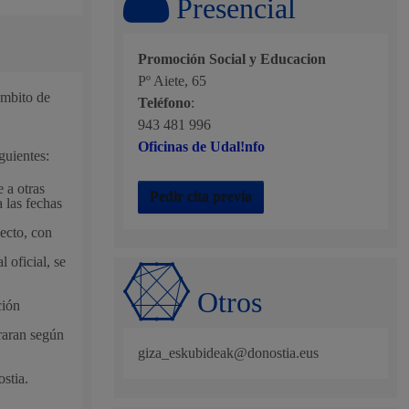
Presencial
, residuos y medioambiente
Promoción Social y Educacion
Pº Aiete, 65
ámbito de
Teléfono
:
943 481 996
Oficinas de Udal!nfo
guientes:
 a otras
Pedir cita previa
 las fechas
pecto, con
o y empleo
 oficial, se
Otros
ción
oraran según
giza_eskubideak@donostia.eus
humanos y convivencia
stia.