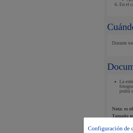
En el c
Participación ciudadana y asociacionismo
Cuándo
Durante to
Deporte
Docume
La ent
fotogr
podrá u
Nota
:
es o
La ciudad
Actua
Tamaño m
La ciudad ahora
Notici
Configuración de 