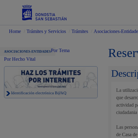
Home
/
Trámites y Servicios
/
Trámites
/
Asociaciones-Entidad
Servicios
Reser
Por Tema
ASOCIACIONES-ENTIDADES
Por Hecho Vital
Descri
Padrón y asuntos personales
La utilizac
Identificación electrónica B@kQ
que desarr
actividad p
Servicios sociales
ciudadania 
Las persona
de Casa de