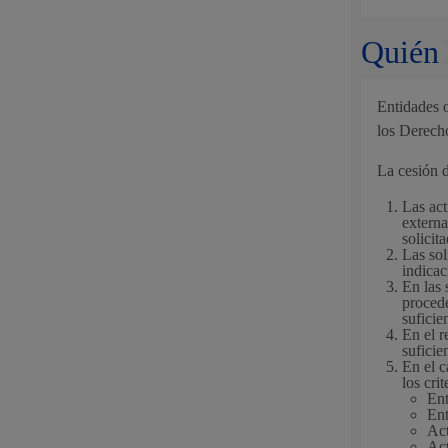
Movilidad
Quién 
Entidades o
los Derec
Seguridad ciudadana y emergencias
La cesión d
Las act
externa
solicit
Las sol
indicac
Salud Pública, animales y consumo
En las 
procede
sufici
En el r
suficie
En el c
los crit
Infancia y juventud
Ent
Ent
Act
Act