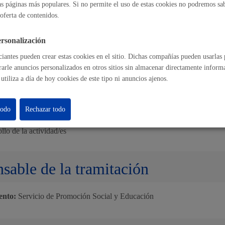
as páginas más populares. Si no permite el uso de estas cookies no podremos saber
oferta de contenidos.
del procedimiento
rsonalización
iantes pueden crear estas cookies en el sitio. Dichas compañías pueden usarlas p
o de la solicitud
ación de disponibilidad y de adecuación de la actividad a la normativ
rarle anuncios personalizados en otros sitios sin almacenar directamente inform
gociado de Derechos Humanos
utiliza a día de hoy cookies de este tipo ni anuncios ajenos.
ación de la reserva
ión por parte de la entidad organizadora de los medios técnicos necesar
llo de la actividad
ud, en su caso, de los permisos y autorizaciones necesarias por parte de 
todo
Rechazar todo
zadora
ación, en su caso, de la empresa de control por parte de la entidad org
llo de la actividad/es
sable de la tramitación
ento:
Servicio de Promoción Social y Educación