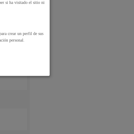
 si ha visitado el sitio ni
ara crear un perfil de sus
a por parte
ación personal.
ios para el
la entidad
anizadora