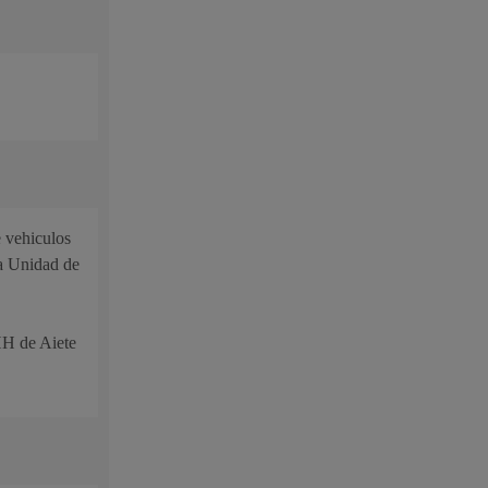
e vehiculos
la Unidad de
HH de Aiete