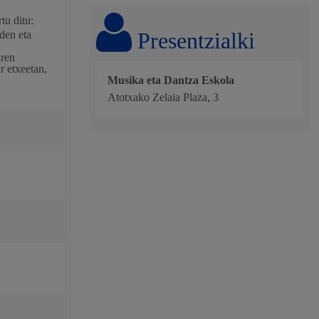
tu ditu:
 hondakinak eta ingurumena
Presentzialki
den eta
iren
r etxeetan,
Musika eta Dantza Eskola
Atotxako Zelaia Plaza, 3
 eta enplegua
skubideak eta bizikidetza