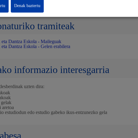
rabilera araudia
rtu
Denak baztertu
onaturiko tramiteak
 eta Dantza Eskola - Maileguak
eta Dantza Eskola - Gelen erabilera
ako informazio interesgarria
desberdinak uzten dira:
akoak
akoak
 gelak
i aretoa
io estudiodun edo estudio gabeko ikus-entzunezko gela
abesa