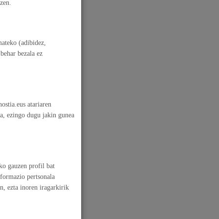
zen.
Tramitaziorako laguntza
ateko (adibidez,
 behar bezala ez
ostia.eus atariaren
da, ezingo dugu jakin gunea
ko gauzen profil bat
informazio pertsonala
, ezta inoren iragarkirik