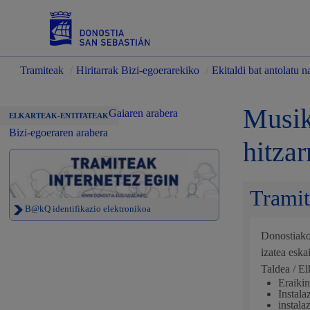
Tramiteak
/
Hiritarrak Bizi-egoerarekiko
/
Ekitaldi bat antolatu n
Zerbitzuak
Musik
Gaiaren arabera
ELKARTEAK-ENTITATEAK
Bizi-egoeraren arabera
hitzar
Errolda eta gai pertsonalak
Tramit
B@kQ identifikazio elektronikoa
Donostiako
Gizarte-zerbitzuak
izatea eska
Taldea / E
Eraikin
Instala
instala