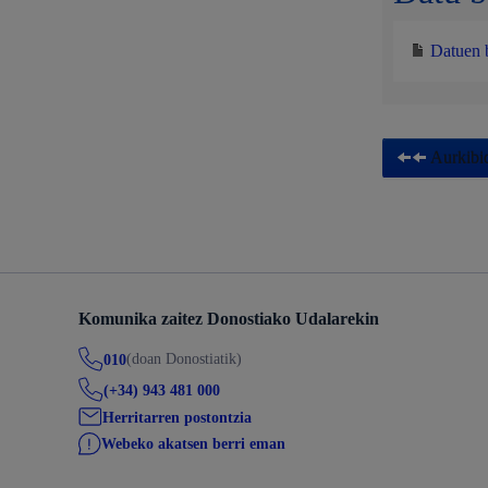
Datuen 
Aurkibid
Komunika zaitez Donostiako Udalarekin
(doan Donostiatik)
010
(+34) 943 481 000
Herritarren postontzia
Webeko akatsen berri eman