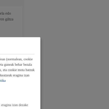
tela edo
ren giltza
ilean (normalean, cookie
eta guneak behar bezala
u, eta cookie mota batzuk
keatzeak eragina izan
tika
Izapideen katalogoa
 eragina izan dezake