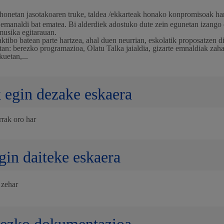
honetan jasotakoaren truke, taldea /ekkarteak honako konpromisoak har
Gune publikoa,
emanaldi bat ematea. Bi alderdiek adostuko dute zein egunetan izango 
musika egitarauan.
tibo batean parte hartzea, ahal duen neurrian, eskolatik proposatzen d
tan: berezko programazioa, Olatu Talka jaialdia, gizarte emnaldiak zaha
kuetan,...
Euskara
 egin dezake eskaera
rrak oro har
a
Garapen ekonomikoa
gin daiteke eskaera
 zehar
Berdintasuna, giza e