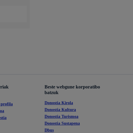
rriak
Beste webgune korporatibo
batzuk
Donostia Kirola
profila
Donostia Kultura
koa
Donostia Turismoa
stia
Donostia Sustapena
Dbus