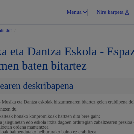
Menua
Nire karpeta
ahi dut
/
a eta Dantza Eskola - Espaz
men baten bitartez
Zergak eta isunak
earen deskribapena
 Musika eta Dantza eskolak hitzarmenaren bitartez gelen erabilpena do
Etxebizitza eta hi
intzen du.
lkarteak honako konpromikoak hartzen ditu bere gain:
a jaiegunetan edo eskola itxita dagoen ordutegian zabaltzearen prezioa 
zioetan ordena mantentzea.
zioak baimendutako helbururako baino ez erabiltzea.