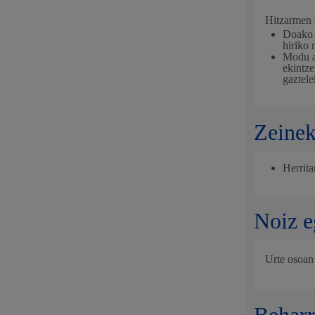
Hitzarmen 
Mugikortasuna
Doako 
hiriko 
Modu ak
ekintze
gaztele
Herritarren segurtasuna eta larrialdiak
Zeinek
Herrita
Osasun publikoa, animaliak eta kontsumo
Noiz e
Urte osoan
Haurrak eta gazteak