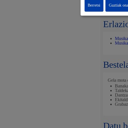
Gelen e
Berretsi
Guztiak ona
Erlazi
Musika
Musika 
Bestel
Gela mota 
Banak
Taldek
Dantza
Ekitald
Grabaz
Datu b