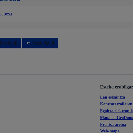
babesa
era itzuli
Atzera itzuli
Esteka erabilga
Lan eskaintza
Kontratatzailaren 
Egoitza elektroni
Mapak - GeoDono
Prentsa aretoa
Web-mapa