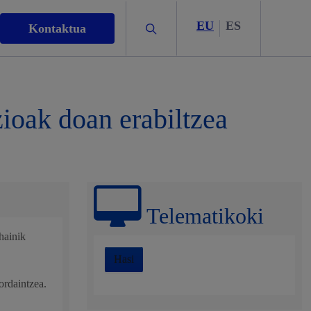
EU
ES
Bilatu
Kontaktua
ioak doan erabiltzea
Telematikoki
hainik
rigintza
Hasi
ordaintzea.