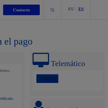
EU
ES
Buscar
Contacto
n el pago
s
Telemático
ibutos,
Comenzar
nismo
ertificado