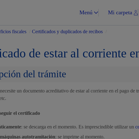
Menú
Mi carpeta
icios fiscales
/
Certificados y duplicados de recibos
/
icado de estar al corriente e
pción del trámite
Impuestos y multa
ecesite un documento acreditativo de estar al corriente en el pago de tr
etc.
Vivienda y urba
guir el certificado
ticamente
: se descarga en el momento. Es imprescindible utilizar un
c
máquinas autotramitación
: se imprime al momento.