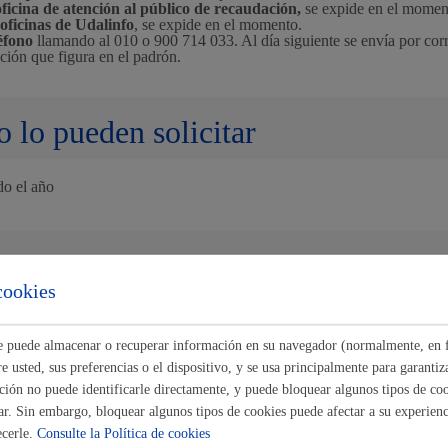
oficina de atención al público de recaudación,
se expide en el momen
 oficinas de
Udalinfo
, se expide en el momento.
Espacio público
léfono
llamando al 010 o 900 714 033. Al día siguiente se envía por corr
cción que figura en el padrón.
 lo pueden solicitar
Euskera
do el año
ntación necesaria
Desarrollo económic
cookies
hace de
forma telemática
: certificado digital o
B@kq.
ace en las
máquinas autotramitación
: DNI
ste puede almacenar o recuperar información en su navegador (normalmente, en 
 usted, sus preferencias o el dispositivo, y se usa principalmente para garantiza
ión no puede identificarle directamente, y puede bloquear algunos tipos de coo
áximo anexos:
10 Mb
Igualdad, derechos 
ar. Sin embargo, bloquear algunos tipos de cookies puede afectar a su experienci
ecerle.
Consulte la Política de cookies