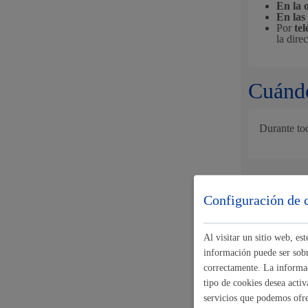
En la 
En las
Movilidad
Por
te
la dire
Cuándo
Seguridad ciudadana y emergencias
Durante to
Docume
Salud Pública, animales y consumo
Configuración de 
Si se 
Si se h
Al visitar un sitio web, e
información puede ser sobre
correctamente. La informac
Tamaño m
Infancia y juventud
tipo de cookies desea activ
servicios que podemos ofr