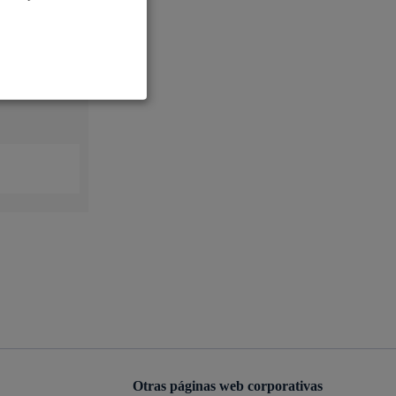
Ayuda a la tramitación
co De
nto De
Otras páginas web corporativas