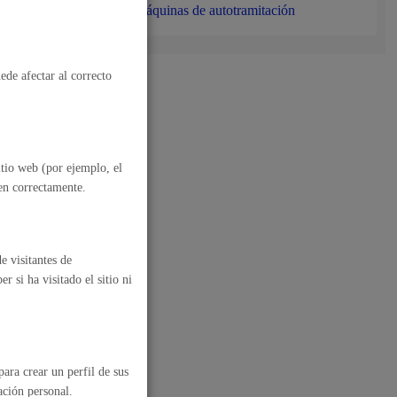
Máquinas de autotramitación
ede afectar al correcto
itio web (por ejemplo, el
nen correctamente.
e visitantes de
 si ha visitado el sitio ni
al
Catálogo de trámites
les
ara crear un perfil de sus
ación personal.