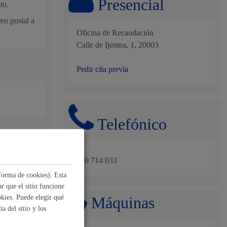
Presencial
to.
, residuos y medioambiente
eo postal a
Oficina de Recaudación
Calle de Ijentea, 1, 20003
Pedir cita previa
Telefónico
o y empleo
900 714 033
forma de cookies). Esta
r que el sitio funcione
Máquinas
kies. Puede elegir qué
humanos y convivencia
a del sitio y los