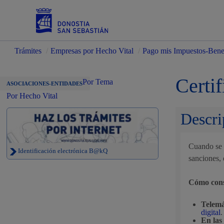
Trámites
/
Empresas por Hecho Vital
/
Pago mis Impuestos-Benef
Servicios
Certif
Por Tema
ASOCIACIONES-ENTIDADES
Por Hecho Vital
Descri
Padrón y asuntos personales
Cuando se n
Identificación electrónica B@kQ
sanciones, 
Servicios sociales
Cómo conse
Telemá
digital
.
En las