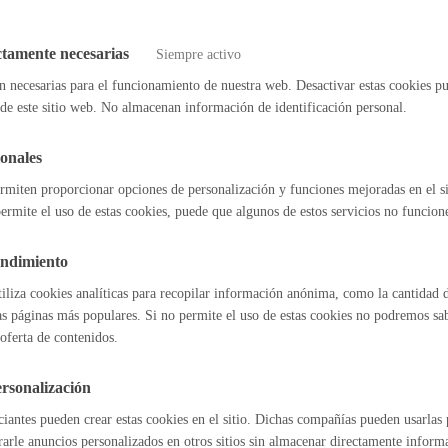
ad a abonar
ctamente necesarias
Siempre activo
Cultura
n necesarias para el funcionamiento de nuestra web. Desactivar estas cookies pu
de este sitio web. No almacenan información de identificación personal.
de resolución y sentido del silencio
onales
rmiten proporcionar opciones de personalización y funciones mejoradas en el s
Turismo
imado:
3 días
Sentido del silencio:
No procede
ermite el uso de estas cookies, puede que algunos de estos servicios no funcio
endimiento
sable de la tramitación
tiliza cookies analíticas para recopilar información anónima, como la cantidad d
as páginas más populares. Si no permite el uso de estas cookies no podremos saber
ento:
Dirección Financiera
oferta de contenidos.
lidad
Administración municip
rsonalización
tiva
as
Tablón de anuncios oficia
iantes pueden crear estas cookies en el sitio. Dichas compañías pueden usarlas p
rarle anuncios personalizados en otros sitios sin almacenar directamente inform