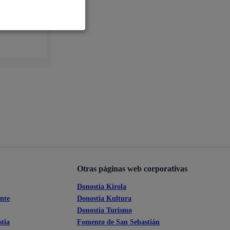
Ayuda a la tramitación
Otras páginas web corporativas
Donostia Kirola
ante
Donostia Kultura
Donostia Turismo
tia
Fomento de San Sebastián