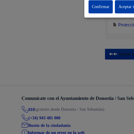
Descubre la ciudad
Aviso
Protec
Confirmar
Aceptar 
La ciudad futura
Agend
Protecci
Volver a
Comunícate con el Ayuntamiento de Donostia / San Seb
(gratuito desde Donostia / San Sebastián)
010
(+34) 943 481 000
Buzón de la ciudadanía
Informar de un error en la web