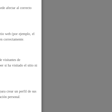
ede afectar al correcto
itio web (por ejemplo, el
nen correctamente.
e visitantes de
 si ha visitado el sitio ni
ara crear un perfil de sus
al
Catálogo de trámites
ación personal.
les