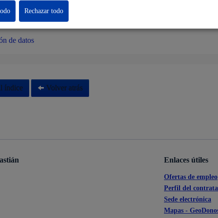
s
Calendario fiscal
ción de datos
todo
Rechazar todo
a cultural
Portal de transparencia
ón de datos
l índice
Volver atrás
astián
Enlaces útiles
Ofertas de empleo
Perfil del contrat
Sede electrónica
Mapas - GeoDonos