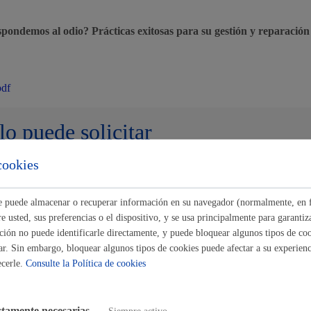
Espacio público
pondemos al odio?
Prácticas exitosas para su gestión y reparación
pdf
Euskera
lo puede solicitar
cookies
 lo pueden solicitar
Desarrollo económic
ste puede almacenar o recuperar información en su navegador (normalmente, en 
 usted, sus preferencias o el dispositivo, y se usa principalmente para garantiza
ión no puede identificarle directamente, y puede bloquear algunos tipos de coo
- 6/5/2026
ar. Sin embargo, bloquear algunos tipos de cookies puede afectar a su experienci
ondemos al odio? Prácticas exitosas para su gestión y reparación
ecerle.
Consulte la Política de cookies
Igualdad, derechos 
 se encuentra fuera de plazo.
ctamente necesarias