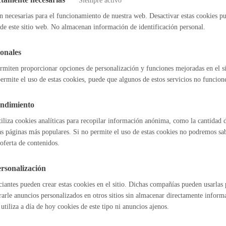
Siempre activo
de resolución y sentido del silencio
n necesarias para el funcionamiento de nuestra web. Desactivar estas cookies pu
de este sitio web. No almacenan información de identificación personal.
Cultura
l:
No procede
Sentido del silencio:
No procede
onales
rmiten proporcionar opciones de personalización y funciones mejoradas en el s
ermite el uso de estas cookies, puede que algunos de estos servicios no funcio
del procedimiento
Turismo
endimiento
ción de las personas en la actividad
ación, en su caso, de la disponibilidad de plazas
tiliza cookies analíticas para recopilar información anónima, como la cantidad d
pación en la actividad
as páginas más populares. Si no permite el uso de estas cookies no podremos saber
entación del cuestionario de evaluación sobre la actividad
oferta de contenidos.
sable de la tramitación
rsonalización
iantes pueden crear estas cookies en el sitio. Dichas compañías pueden usarlas p
lidad
Administración municip
rarle anuncios personalizados en otros sitios sin almacenar directamente inform
ento:
Servicio de Promoción Social y Educación
utiliza a día de hoy cookies de este tipo ni anuncios ajenos.
as
Tablón de anuncios oficia