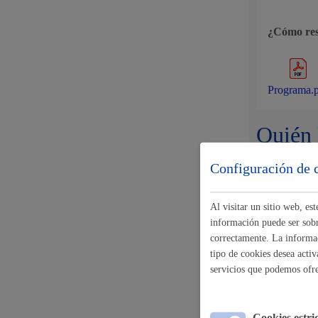
Movilidad
¿Cómo res
Programa.
Seguridad ciudadana y emergencias
Quién 
Configuración de 
Cuándo
Salud Pública, animales y consumo
Al visitar un sitio web, e
información puede ser sobre
correctamente. La informac
24/3/2026 
tipo de cookies desea activ
¿Cómo resp
servicios que podemos ofr
Infancia y juventud
El trámite
Cookies estri