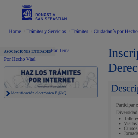
Home
/
Trámites y Servicios
/
Trámites
/
Ciudadanía por Hecho 
Servicios
Inscr
Por Tema
ASOCIACIONES-ENTIDADES
Por Hecho Vital
Derec
Padrón y asuntos personales
Descri
Identificación electrónica B@kQ
Participar
Servicios sociales
Diversidad 
Tallere
Visitas
Cursos
Jornad