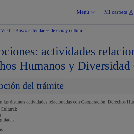
Menú
Mi carpeta
Vital
/
Busco actividades de ocio y cultura
/
ipciones: actividades relaci
hos Humanos y Diversidad 
Impuestos y multa
pción del trámite
 en las distintas actividades relacionadas con Cooperación, Derechos H
Vivienda y urba
Cultural:
s
 guiadas
as