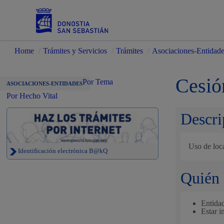
Home
/
Trámites y Servicios
/
Trámites
/
Asociaciones-Entidad
Servicios
Cesió
Por Tema
ASOCIACIONES-ENTIDADES
Por Hecho Vital
Descri
Padrón y asuntos personales
Uso de loca
Identificación electrónica B@kQ
Quién 
Servicios sociales
Entidad
Estar i