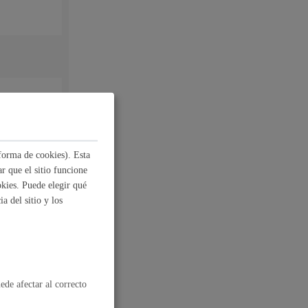
forma de cookies). Esta
r que el sitio funcione
kies. Puede elegir qué
a del sitio y los
al
Catálogo de trámites
ede afectar al correcto
les
ctividad a