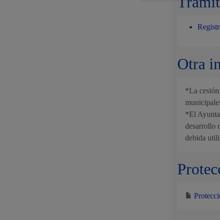
Trámit
Regist
Otra i
*La cesión 
municipale
*El Ayuntam
desarrollo 
debida util
Protec
Protecci