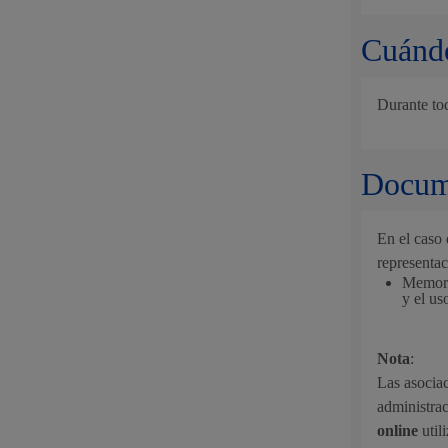
Movilidad
Cuándo
Durante to
Seguridad ciudadana y emergencias
Docume
En el caso 
representa
Salud Pública, animales y consumo
Memoria
y el us
Nota
:
Las asociac
Infancia y juventud
administrac
online
util