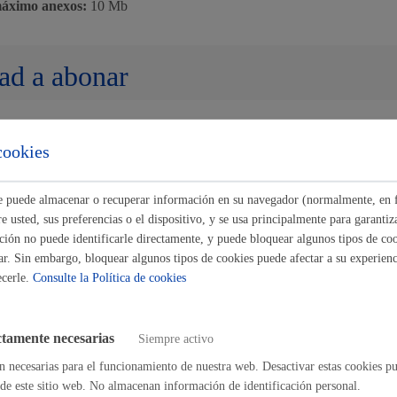
áximo anexos:
10 Mb
Cultura
ad a abonar
cookies
Turismo
de resolución y sentido del silencio
ste puede almacenar o recuperar información en su navegador (normalmente, en 
 usted, sus preferencias o el dispositivo, y se usa principalmente para garantiza
imado:
3 meses
Plazo legal:
3 meses
Sentido del silencio:
Negativo
ión no puede identificarle directamente, y puede bloquear algunos tipos de coo
ar. Sin embargo, bloquear algunos tipos de cookies puede afectar a su experienci
ecerle.
Consulte la Política de cookies
del procedimiento
lidad
Administración municip
ctamente necesarias
Siempre activo
o de la solicitud y documentación
ación de documentación, en su caso
n necesarias para el funcionamiento de nuestra web. Desactivar estas cookies pu
as
Tablón de anuncios oficia
te la solicitud al departamento correspondiente en función del tipo de a
llar (cultura, barrios, cooperación, etc ...).
de este sitio web. No almacenan información de identificación personal.