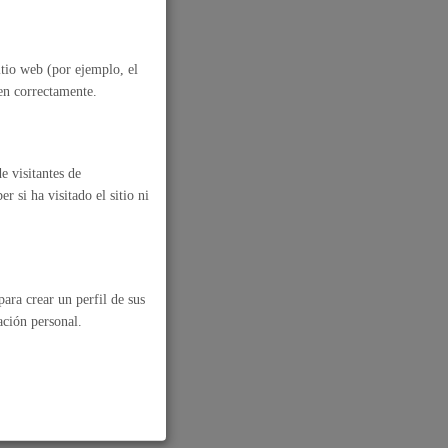
e reúnen
Ayuda a la tramitación
e locales
itio web (por ejemplo, el
nen correctamente.
e visitantes de
 si ha visitado el sitio ni
El Texto
ocal
ara crear un perfil de sus
Públicas
ación personal.
ento De
e Las
iores)