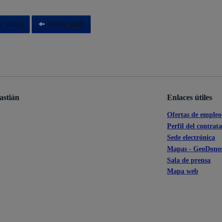
l índice
Volver atrás
astián
Enlaces útiles
Ofertas de empleo
Perfil del contrat
Sede electrónica
Mapas - GeoDonos
Sala de prensa
Mapa web