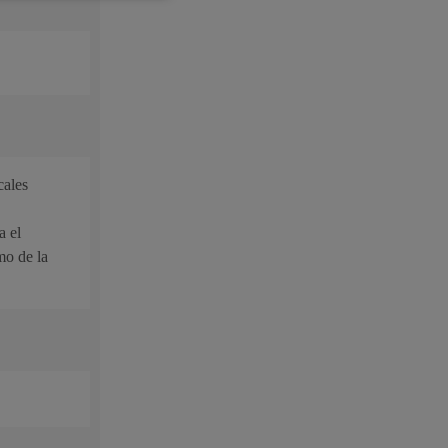
cales
a el
mo de la