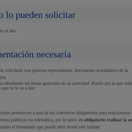
Espacio público
 lo pueden solicitar
do el año
Euskera
ntación necesaria
de solicitarlo una persona representante, documento acreditativo de la
ción
Desarrollo económic
 detallando las líneas generales de su actividad. Razón por la que solici
o que se le va a dar.
iones pertenecen a uno de los colectivos obligatorios para relacionarse 
Igualdad, derechos 
iones públicas via telemática, por lo tanto,
es obligatorio realizar la so
izando el formulario que puede abrir desde este trámite.