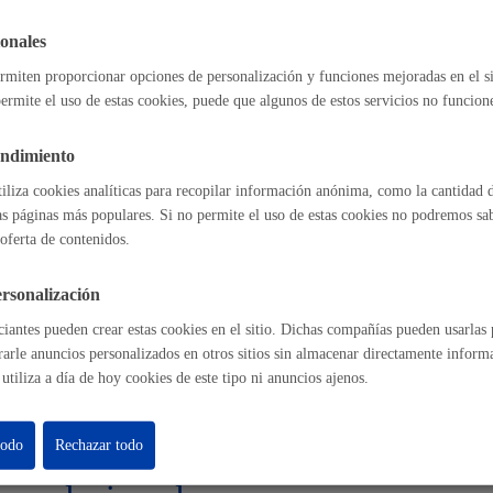
a de Gobierno Local, a propuesta de la Comisión interdepartamental (s
s
Calendario fiscal
camente dependiendo del número de solicitudes) aprueba las cesiones d
onales
a cultural
Portal de transparencia
rmiten proporcionar opciones de personalización y funciones mejoradas en el s
sable de la tramitación
ermite el uso de estas cookies, puede que algunos de estos servicios no funcio
endimiento
ento:
Dirección de Gestión Económica
tiliza cookies analíticas para recopilar información anónima, como la cantidad d
as páginas más populares. Si no permite el uso de estas cookies no podremos saber
oferta de contenidos.
tiva
rsonalización
ecreto Legislativo 781/1986, De 18 De Abril, Por El Que Se Aprueba 
ido De Las Disposiciones Legales Vigentes En Materia De Régimen L
iantes pueden crear estas cookies en el sitio. Dichas compañías pueden usarlas p
/2003, De 3 De Noviembre, Del Patrimonio De Las Administraciones 
rarle anuncios personalizados en otros sitios sin almacenar directamente inform
ecreto 1372/1986, De 13 De Junio, Por El Que Se Aprueba El Reglam
utiliza a día de hoy cookies de este tipo ni anuncios ajenos.
 De Las Entidades Locales
/2015, De 1 De Octubre, Del Procedimiento Administrativo Común D
straciones Públicas (Texto Consolidado Con Sus Modficaciones Poster
todo
Rechazar todo