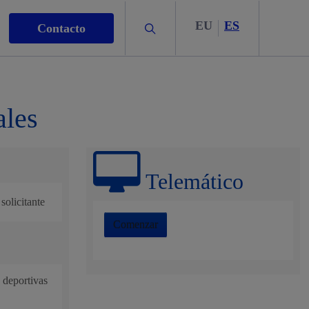
EU
ES
Buscar
Contacto
ales
s
Telemático
solicitante
Comenzar
nismo
o deportivas