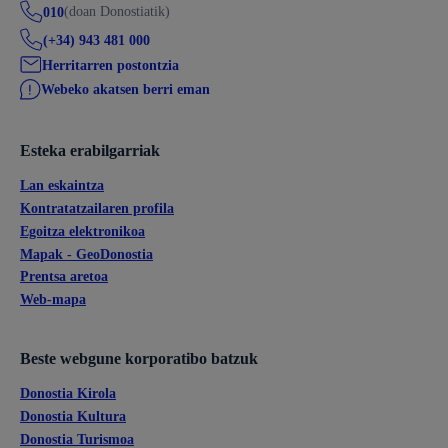
(doan Donostiatik)
010
(+34) 943 481 000
Herritarren postontzia
Webeko akatsen berri eman
Esteka erabilgarriak
Lan eskaintza
Kontratatzailaren profila
Egoitza elektronikoa
Mapak - GeoDonostia
Prentsa aretoa
Web-mapa
Beste webgune korporatibo batzuk
Donostia Kirola
Donostia Kultura
Donostia Turismoa