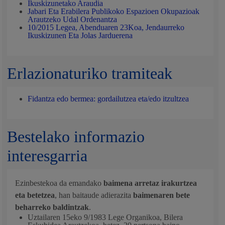
Ikuskizunetako Araudia
Jabari Eta Erabilera Publikoko Espazioen Okupazioak
Arautzeko Udal Ordenantza
10/2015 Legea, Abenduaren 23Koa, Jendaurreko
Ikuskizunen Eta Jolas Jarduerena
Erlazionaturiko tramiteak
Fidantza edo bermea: gordailutzea eta/edo itzultzea
Bestelako informazio
interesgarria
Ezinbestekoa da emandako
baimena arretaz irakurtzea
eta betetzea
, han baitaude adierazita
baimenaren bete
beharreko baldintzak
.
Uztailaren 15eko 9/1983 Lege Organikoa, Bilera