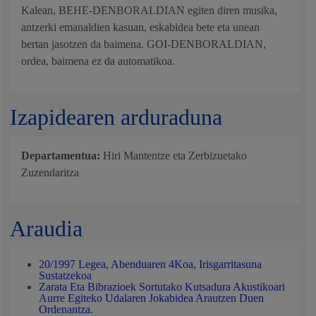
Kalean, BEHE-DENBORALDIAN egiten diren musika,
antzerki emanaldien kasuan, eskabidea bete eta unean
bertan jasotzen da baimena. GOI-DENBORALDIAN,
ordea, baimena ez da automatikoa.
Izapidearen arduraduna
Departamentua:
Hiri Mantentze eta Zerbizuetako
Zuzendaritza
Araudia
20/1997 Legea, Abenduaren 4Koa, Irisgarritasuna
Sustatzekoa
Zarata Eta Bibrazioek Sortutako Kutsadura Akustikoari
Aurre Egiteko Udalaren Jokabidea Arautzen Duen
Ordenantza.