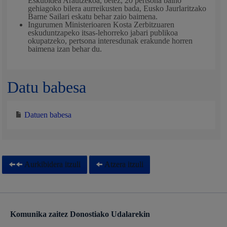
Eskubidea Arautzekoa, betez, 20 pertsona baino
gehiagoko bilera aurreikusten bada, Eusko Jaurlaritzako
Barne Sailari eskatu behar zaio baimena.
Ingurumen Ministerioaren Kosta Zerbitzuaren
eskuduntzapeko itsas-lehorreko jabari publikoa
okupatzeko, pertsona interesdunak erakunde horren
baimena izan behar du.
Datu babesa
Datuen babesa
Aurkibidera itzuli
Atzera itzuli
Komunika zaitez Donostiako Udalarekin