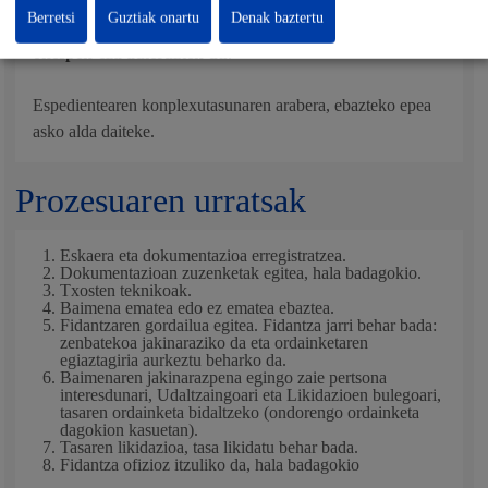
Berretsi
Guztiak onartu
Denak baztertu
Hala ere, ez badira ezarritako epeak betetzen,
isiltasunak
onespen-eza adierazten du
.
Espedientearen konplexutasunaren arabera, ebazteko epea
asko alda daiteke.
Prozesuaren urratsak
Eskaera eta dokumentazioa erregistratzea.
Dokumentazioan zuzenketak egitea, hala badagokio.
Txosten teknikoak.
Baimena ematea edo ez ematea ebaztea.
Fidantzaren gordailua egitea. Fidantza jarri behar bada:
zenbatekoa jakinaraziko da eta ordainketaren
egiaztagiria aurkeztu beharko da.
Baimenaren jakinarazpena egingo zaie pertsona
interesdunari, Udaltzaingoari eta Likidazioen bulegoari,
tasaren ordainketa bidaltzeko (ondorengo ordainketa
dagokion kasuetan).
Tasaren likidazioa, tasa likidatu behar bada.
Fidantza ofizioz itzuliko da, hala badagokio