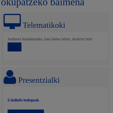
okupatzeko baimena
Telematikoki
Jarduera handietarako, hasi baino lehen, dosierra bete
Hasi
Presentzialki
Udalinfo bulegoak