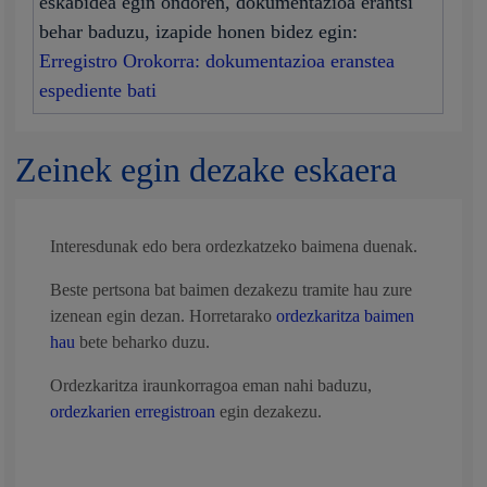
eskabidea egin ondoren, dokumentazioa erantsi
behar baduzu, izapide honen bidez egin:
Erregistro Orokorra: dokumentazioa eranstea
espediente bati
Zeinek egin dezake eskaera
Interesdunak edo bera ordezkatzeko baimena duenak.
Beste pertsona bat baimen dezakezu tramite hau zure
izenean egin dezan. Horretarako
ordezkaritza baimen
hau
bete beharko duzu.
Ordezkaritza iraunkorragoa eman nahi baduzu,
ordezkarien erregistroan
egin dezakezu.