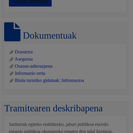
Eskatu hitzordua
Dokumentuak
Dossierra
Asegurua
Osasun-adierazpena
Informazio orria
Bisita turistiko gidatuak: Infromazioa
Tramitearen deskribapena
Jarduerak egiteko erabiltzeko, jabari publikoa eta/edo
espazio publikoa okupatzeko ematen den udal lizentzia.