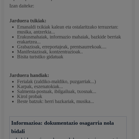
Izan daiteke:
Jarduera txikiak:
Emanaldi txikiak kalean eta ostalaritzako terrazetan:
musika, antzerkia...
Erakusmahaiak, informazio mahaiak, bazkide berriak
erakartzea...
Grabazioak, erreportajeak, prentsaurrekoak....
Manifestazioak, kontzentrazioak..
Bisita turistiko gidatuak
Jarduera handiak:
Ferialak (zaldiko-maldiko, puzgarriak...)
Karpak, eszenatokiak...
Salmenta-postuak, ibilgailuak, txosnak...
Kirol probak
Beste batzuk: herri bazkariak, musika...
Informazioa: dokumentazio osagarria nola
bidali