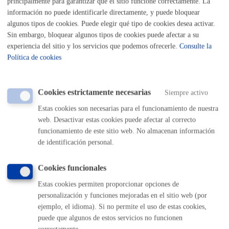
principalmente para garantizar que el sitio funcione correctamente. La
Ser mayor de 16 años
información no puede identificarle directamente, y puede bloquear
algunos tipos de cookies. Puede elegir qué tipo de cookies desea activar.
Sin embargo, bloquear algunos tipos de cookies puede afectar a su
Cuándo lo pueden solicitar
experiencia del sitio y los servicios que podemos ofrecerle.
Consulte la
Política de cookies
Durante todo el año
Cookies estrictamente necesarias
Siempre activo
Estas cookies son necesarias para el funcionamiento de nuestra
Documentación necesaria
web. Desactivar estas cookies puede afectar al correcto
funcionamiento de este sitio web. No almacenan información
de identificación personal.
Documento de identificación: DNI / NIE.
Cookies funcionales
Tamaño máximo anexos:
10 Mb
Estas cookies permiten proporcionar opciones de
personalización y funciones mejoradas en el sitio web (por
ejemplo, el idioma). Si no permite el uso de estas cookies,
Cantidad a abonar
puede que algunos de estos servicios no funcionen