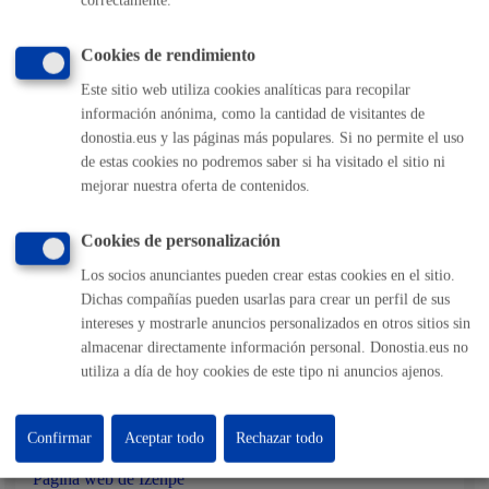
correctamente.
Gratis
Cookies de rendimiento
Pasos del procedimiento
Este sitio web utiliza cookies analíticas para recopilar
información anónima, como la cantidad de visitantes de
donostia.eus y las páginas más populares. Si no permite el uso
Presentar el DNI
de estas cookies no podremos saber si ha visitado el sitio ni
Entrega de contraseña
mejorar nuestra oferta de contenidos.
Activar la contraseña
Cookies de personalización
Responsable de la tramitación
Los socios anunciantes pueden crear estas cookies en el sitio.
Dichas compañías pueden usarlas para crear un perfil de sus
intereses y mostrarle anuncios personalizados en otros sitios sin
Departamento:
Dirección de Presidencia
almacenar directamente información personal. Donostia.eus no
utiliza a día de hoy cookies de este tipo ni anuncios ajenos.
Otra información de interés
Confirmar
Aceptar todo
Rechazar todo
Página web de Izenpe