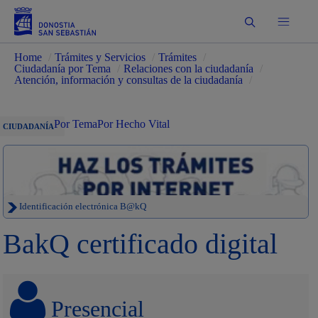
Buscar
Home
/
Trámites y Servicios
/
Trámites
/
Ciudadanía por Tema
/
Relaciones con la ciudadanía
/
Atención, información y consultas de la ciudadanía
/
Por Tema
Por Hecho Vital
CIUDADANÍA
Identificación electrónica B@kQ
BakQ certificado digital
Presencial