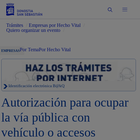
Buscar
Trámites
/
Empresas por Hecho Vital
/
Quiero organizar un evento
/
Por Tema
Por Hecho Vital
EMPRESAS
Identificación electrónica B@kQ
Autorización para ocupar
la vía pública con
vehículo o accesos