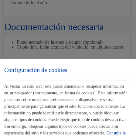
Durante todo el año
Documentación necesaria
Plano acotado de la zona a ocupar (opcional)
Copia de la ficha técnica del vehículo, en algunos casos
En el caso de
transporte especial,
deberá presentar:
Configuración de cookies
Autorización Complementaria de Circulación (ACC)
Descripción de todo el recorrido a realizar, suscrito por
persona técnica competente (según la Ley 38/1999 de
Ordenación de la Edificación), con el cálculo de la
Al visitar un sitio web, este puede almacenar o recuperar información
envolvente de giro (artículo 8.2.3 de la norma 3.1-IC).
en su navegador (normalmente, en forma de cookies). Esta información
puede ser sobre usted, sus preferencias o el dispositivo, y se usa
principalmente para garantizar que el sitio funcione correctamente. La
Nota
:
es obligatorio
el uso del formulario o del impreso
información no puede identificarle directamente, y puede bloquear
específico indicado en este trámite.
algunos tipos de cookies. Puede elegir qué tipo de cookies desea activar.
Tamaño máximo anexos:
10 Mb
Sin embargo, bloquear algunos tipos de cookies puede afectar a su
experiencia del sitio y los servicios que podemos ofrecerle.
Consulte la