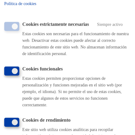
Política de cookies
Cantidad a abonar
Cookies estrictamente necesarias
Siempre activo
Tasas por la Ocupación del Dominio Público Municipal
**Anexo a regir desde el 1 de enero de 2026
Estas cookies son necesarias para el funcionamiento de nuestra
web. Desactivar estas cookies puede afectar al correcto
Tasa
: 3,79€/m2/día (4,17 € si reserva), salvo en caso de
funcionamiento de este sitio web. No almacenan información
ocupaciones de duración inferior a 1 hora (no reservas de
de identificación personal.
aparcamiento), en cuyo caso no se cobrará nada. La tasa se
cobrará una vez finalizada la ocupación.
Cookies funcionales
Fianza
solo en algunos casos concretos (en caso necesario
se le requerirá).
Estas cookies permiten proporcionar opciones de
personalización y funciones mejoradas en el sitio web (por
ejemplo, el idioma). Si no permite el uso de estas cookies,
Plazo de resolución y sentido
puede que algunos de estos servicios no funcionen
correctamente.
del silencio
Cookies de rendimiento
Plazo estimado:
10 días
Plazo legal:
3 meses
Este sitio web utiliza cookies analíticas para recopilar
Sentido del silencio:
Negativo