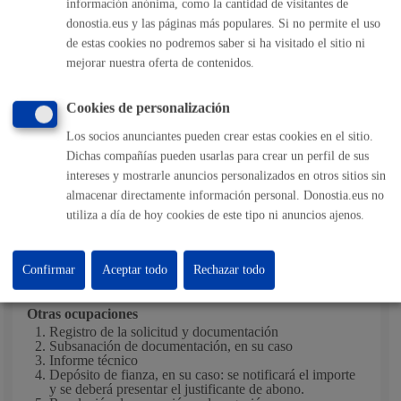
información anónima, como la cantidad de visitantes de
donostia.eus y las páginas más populares. Si no permite el uso
Diez días hábiles (10) en el caso de los vehículos de más de
de estas cookies no podremos saber si ha visitado el sitio ni
3.500 kg que vayan a ocupar o afectar acera o zona
mejorar nuestra oferta de contenidos.
peatonal.
Cinco días hábiles (5) en los demás casos.
Cookies de personalización
Los socios anunciantes pueden crear estas cookies en el sitio.
Pasos del procedimiento
Dichas compañías pueden usarlas para crear un perfil de sus
intereses y mostrarle anuncios personalizados en otros sitios sin
almacenar directamente información personal. Donostia.eus no
Ocupaciones simples
utiliza a día de hoy cookies de este tipo ni anuncios ajenos.
Registro de la solicitud y documentación
Subsanación de documentación, en su caso
Resolución de concesión o denegación
Cobro de tasa
Confirmar
Aceptar todo
Rechazar todo
Otras ocupaciones
Registro de la solicitud y documentación
Subsanación de documentación, en su caso
Informe técnico
Depósito de fianza, en su caso: se notificará el importe
y se deberá presentar el justificante de abono.