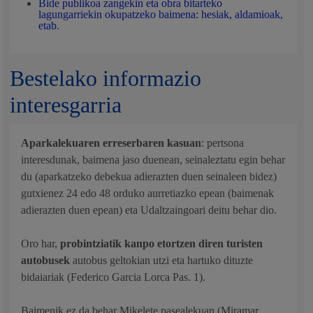
Bide publikoa zangekin eta obra bitarteko
lagungarriekin okupatzeko baimena: hesiak, aldamioak,
etab.
Bestelako informazio
interesgarria
Aparkalekuaren erreserbaren kasuan
: pertsona
interesdunak, baimena jaso duenean, seinaleztatu egin behar
du (aparkatzeko debekua adierazten duen seinaleen bidez)
gutxienez 24 edo 48 orduko aurretiazko epean (baimenak
adierazten duen epean) eta Udaltzaingoari deitu behar dio.
Oro har,
probintziatik kanpo etortzen diren turisten
autobusek
autobus geltokian utzi eta hartuko dituzte
bidaiariak (Federico Garcia Lorca Pas. 1).
Baimenik ez da behar Mikelete pasealekuan (Miramar