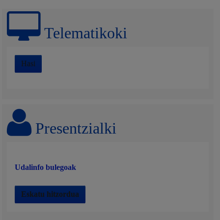
Telematikoki
Hasi
Presentzialki
Udalinfo bulegoak
Eskatu hitzordua