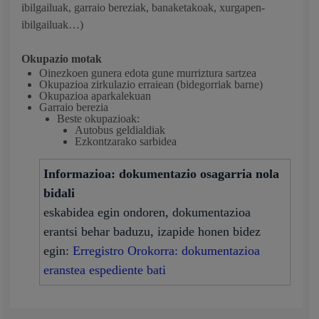
ibilgailuak, garraio bereziak, banaketakoak, xurgapen-
ibilgailuak…)
Okupazio motak
Oinezkoen gunera edota gune murriztura sartzea
Okupazioa zirkulazio erraiean (bidegorriak barne)
Okupazioa aparkalekuan
Garraio berezia
Beste okupazioak:
Autobus geldialdiak
Ezkontzarako sarbidea
Informazioa: dokumentazio osagarria nola
bidali
eskabidea egin ondoren, dokumentazioa
erantsi behar baduzu, izapide honen bidez
egin:
Erregistro Orokorra: dokumentazioa
eranstea espediente bati