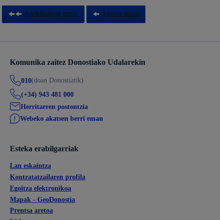
Aurkibidera itzuli
Atzera itzuli
Komunika zaitez Donostiako Udalarekin
(doan Donostiatik)
010
(+34) 943 481 000
Herritarren postontzia
Webeko akatsen berri eman
Esteka erabilgarriak
Lan eskaintza
Kontratatzailaren profila
Egoitza elektronikoa
Mapak - GeoDonostia
Prentsa aretoa