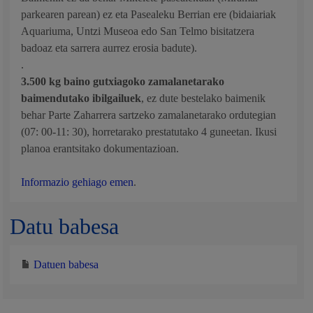
parkearen parean) ez eta Pasealeku Berrian ere (bidaiariak
Aquariuma, Untzi Museoa edo San Telmo bisitatzera
badoaz eta sarrera aurrez erosia badute).
.
3.500 kg baino gutxiagoko
zamalanetarako
baimendutako
ibilgailuek
, ez dute bestelako baimenik
behar Parte Zaharrera sartzeko zamalanetarako ordutegian
(07: 00-11: 30), horretarako prestatutako 4 guneetan. Ikusi
planoa erantsitako dokumentazioan.
Informazio gehiago emen
.
Datu babesa
Datuen babesa