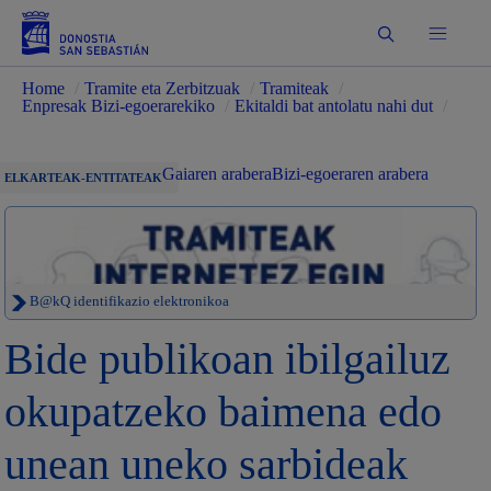
Bilatu
Home
/
Tramite eta Zerbitzuak
/
Tramiteak
/
Enpresak Bizi-egoerarekiko
/
Ekitaldi bat antolatu nahi dut
/
Gaiaren arabera
Bizi-egoeraren arabera
ELKARTEAK-ENTITATEAK
B@kQ identifikazio elektronikoa
Bide publikoan ibilgailuz
okupatzeko baimena edo
unean uneko sarbideak