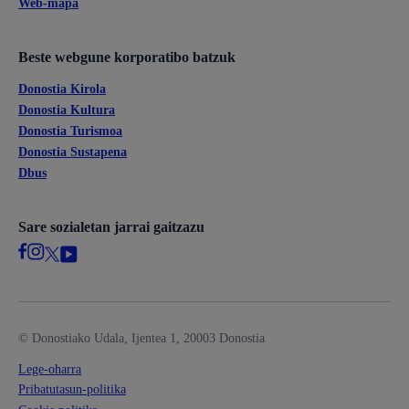
Web-mapa
Beste webgune korporatibo batzuk
Donostia Kirola
Donostia Kultura
Donostia Turismoa
Donostia Sustapena
Dbus
Sare sozialetan jarrai gaitzazu
© Donostiako Udala, Ijentea 1, 20003 Donostia
Lege-oharra
Pribatutasun-politika