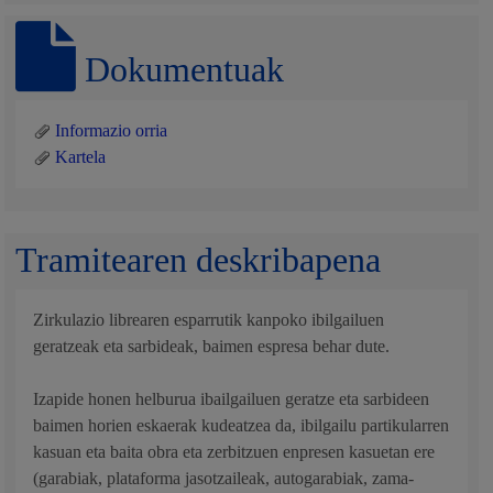
Dokumentuak
Informazio orria
Kartela
Tramitearen deskribapena
Zirkulazio librearen esparrutik kanpoko ibilgailuen
geratzeak eta sarbideak, baimen espresa behar dute.
Izapide honen helburua ibailgailuen geratze eta sarbideen
baimen horien eskaerak kudeatzea da, ibilgailu partikularren
kasuan eta baita obra eta zerbitzuen enpresen kasuetan ere
(garabiak, plataforma jasotzaileak, autogarabiak, zama-