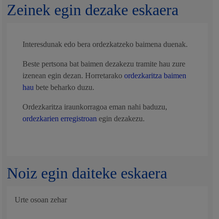
Zeinek egin dezake eskaera
Interesdunak edo bera ordezkatzeko baimena duenak.
Beste pertsona bat baimen dezakezu tramite hau zure
izenean egin dezan. Horretarako
ordezkaritza baimen
hau
bete beharko duzu.
Ordezkaritza iraunkorragoa eman nahi baduzu,
ordezkarien erregistroan
egin dezakezu.
Noiz egin daiteke eskaera
Urte osoan zehar