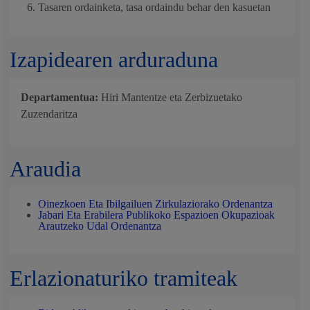
Tasaren ordainketa, tasa ordaindu behar den kasuetan
Izapidearen arduraduna
Departamentua:
Hiri Mantentze eta Zerbizuetako
Zuzendaritza
Araudia
Oinezkoen Eta Ibilgailuen Zirkulaziorako Ordenantza
Jabari Eta Erabilera Publikoko Espazioen Okupazioak
Arautzeko Udal Ordenantza
Erlazionaturiko tramiteak