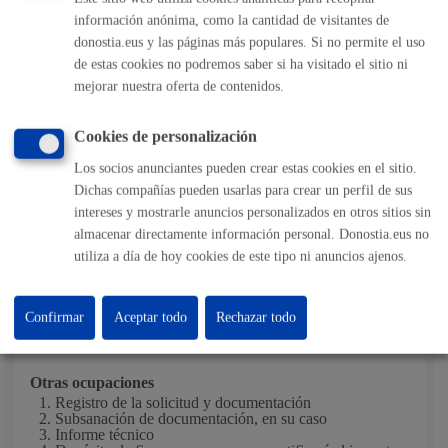
Plazo estimado:
10 días
Plazo legal:
3 meses
información anónima, como la cantidad de visitantes de
Sentido del silencio:
Negativo
donostia.eus y las páginas más populares. Si no permite el uso
Diez días hábiles (10) en el caso de los vehículos de más de
de estas cookies no podremos saber si ha visitado el sitio ni
mejorar nuestra oferta de contenidos.
3.500 kg que vayan a ocupar o afectar acera o zona
peatonal.
Cookies de personalización
Cinco días hábiles (5) en los demás casos.
Los socios anunciantes pueden crear estas cookies en el sitio.
Pasos del procedimiento
Dichas compañías pueden usarlas para crear un perfil de sus
intereses y mostrarle anuncios personalizados en otros sitios sin
almacenar directamente información personal. Donostia.eus no
Ocupaciones simples
utiliza a día de hoy cookies de este tipo ni anuncios ajenos.
Registro de la solicitud y documentación
Subsanación de documentación, en su caso
Resolución de concesión o denegación
Confirmar
Aceptar todo
Rechazar todo
Cobro de tasa
Otras ocupaciones
Registro de la solicitud y documentación
Subsanación de documentación, en su caso
Informe técnico