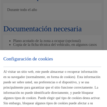
Durante todo el año
Documentación necesaria
Plano acotado de la zona a ocupar (opcional)
Copia de la ficha técnica del vehículo, en algunos casos
Configuración de cookies
En el caso de
transporte especial,
deberá presentar:
Autorización Complementaria de Circulación (ACC)
Descripción de todo el recorrido a realizar, suscrito por
persona técnica competente (según la Ley 38/1999 de
Al visitar un sitio web, este puede almacenar o recuperar información
Ordenación de la Edificación), con el cálculo de la
en su navegador (normalmente, en forma de cookies). Esta información
envolvente de giro (artículo 8.2.3 de la norma 3.1-IC).
puede ser sobre usted, sus preferencias o el dispositivo, y se usa
principalmente para garantizar que el sitio funcione correctamente. La
información no puede identificarle directamente, y puede bloquear
Nota
:
es obligatorio
el uso del formulario o del impreso
algunos tipos de cookies. Puede elegir qué tipo de cookies desea activar.
específico indicado en este trámite.
Sin embargo, bloquear algunos tipos de cookies puede afectar a su
Tamaño máximo anexos:
10 Mb