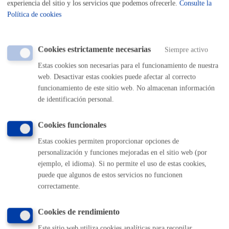
experiencia del sitio y los servicios que podemos ofrecerle.
Consulte la
Política de cookies
Cantidad a abonar
Cookies estrictamente necesarias
Siempre activo
Tasas por la Ocupación del Dominio Público Municipal
Estas cookies son necesarias para el funcionamiento de nuestra
**Anexo a regir desde el 1 de enero de 2026
web. Desactivar estas cookies puede afectar al correcto
Tasa
: 3,79€/m2/día (4,17 € si reserva), salvo en caso de
funcionamiento de este sitio web. No almacenan información
de identificación personal.
ocupaciones de duración inferior a 1 hora (no reservas de
aparcamiento), en cuyo caso no se cobrará nada. La tasa se
Cookies funcionales
cobrará una vez finalizada la ocupación.
Fianza
solo en algunos casos concretos (en caso necesario
Estas cookies permiten proporcionar opciones de
se le requerirá).
personalización y funciones mejoradas en el sitio web (por
ejemplo, el idioma). Si no permite el uso de estas cookies,
puede que algunos de estos servicios no funcionen
Plazo de resolución y sentido
correctamente.
del silencio
Cookies de rendimiento
Este sitio web utiliza cookies analíticas para recopilar