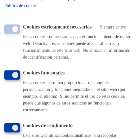
información, solicítala en el
Buzón de la Ciudadanía
Política de cookies
Cookies estrictamente necesarias
Siempre activo
Comunícate con el Ayuntamiento de Donostia / San
Estas cookies son necesarias para el funcionamiento de nuestra
Sebastián
web. Desactivar estas cookies puede afectar al correcto
funcionamiento de este sitio web. No almacenan información
(gratuito desde Donostia / San Sebastián)
010
de identificación personal.
(+34) 943 481 000
Buzón de la ciudadanía
Cookies funcionales
Informar de un error en la web
Estas cookies permiten proporcionar opciones de
personalización y funciones mejoradas en el sitio web (por
ejemplo, el idioma). Si no permite el uso de estas cookies,
Enlaces útiles
puede que algunos de estos servicios no funcionen
Ofertas de empleo
correctamente.
Perfil del contratante
Sede electrónica
Cookies de rendimiento
Mapas - GeoDonostia
Este sitio web utiliza cookies analíticas para recopilar
Sala de prensa