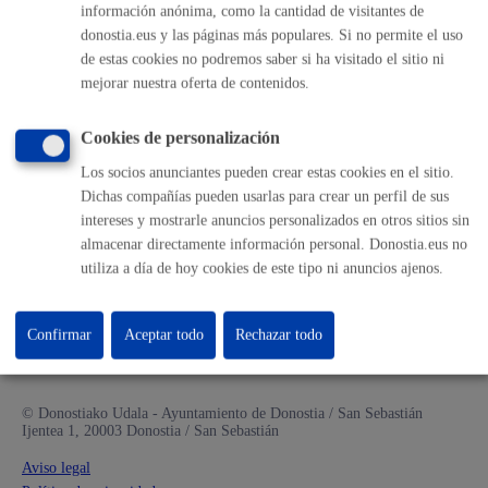
información anónima, como la cantidad de visitantes de
Mapa web
donostia.eus y las páginas más populares. Si no permite el uso
de estas cookies no podremos saber si ha visitado el sitio ni
Otras páginas web corporativas
mejorar nuestra oferta de contenidos.
Donostia Kirola
Cookies de personalización
Donostia Kultura
Donostia Turismo
Los socios anunciantes pueden crear estas cookies en el sitio.
Fomento de San Sebastián
Dichas compañías pueden usarlas para crear un perfil de sus
Dbus
intereses y mostrarle anuncios personalizados en otros sitios sin
almacenar directamente información personal. Donostia.eus no
utiliza a día de hoy cookies de este tipo ni anuncios ajenos.
Síguenos en redes sociales
Confirmar
Aceptar todo
Rechazar todo
© Donostiako Udala - Ayuntamiento de Donostia / San Sebastián
Ijentea 1, 20003 Donostia / San Sebastián
Aviso legal