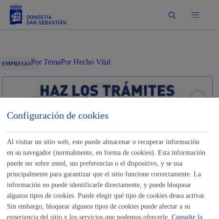
Buscar
Por Tema
Por Hecho Vital
EMPRESAS
Configuración de cookies
Identificación electrónica B@kQ
Trámites
Al visitar un sitio web, este puede almacenar o recuperar información
en su navegador (normalmente, en forma de cookies). Esta información
puede ser sobre usted, sus preferencias o el dispositivo, y se usa
Alquiler y cesión de salas de
principalmente para garantizar que el sitio funcione correctamente. La
Donostia Kultura para eventos
información no puede identificarle directamente, y puede bloquear
algunos tipos de cookies. Puede elegir qué tipo de cookies desea activar.
Sin embargo, bloquear algunos tipos de cookies puede afectar a su
Trámite no disponible o fuera de plazo. Si necesitas
experiencia del sitio y los servicios que podemos ofrecerle.
Consulte la