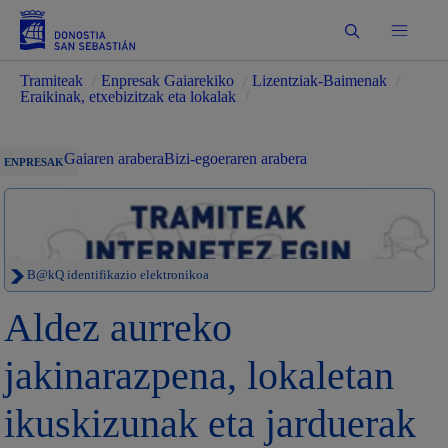
Bilatu
Tramiteak
/
Enpresak Gaiarekiko
/
Lizentziak-Baimenak
/
Eraikinak, etxebizitzak eta lokalak
/
Gaiaren arabera
Bizi-egoeraren arabera
ENPRESAK
B@kQ identifikazio elektronikoa
Aldez aurreko
jakinarazpena, lokaletan
ikuskizunak eta jarduerak