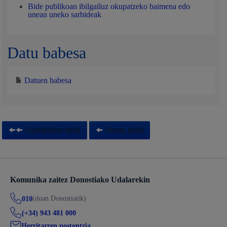
Bide publikoan ibilgailuz okupatzeko baimena edo
unean uneko sarbideak
Datu babesa
Datuen babesa
Aurkibidera itzuli
Atzera itzuli
Komunika zaitez Donostiako Udalarekin
(doan Donostiatik)
010
(+34) 943 481 000
Herritarren postontzia