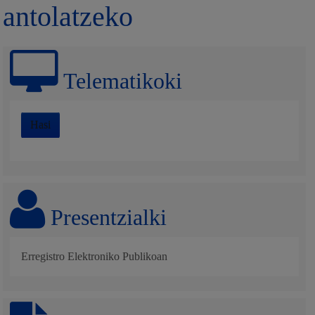
antolatzeko
Telematikoki
Hasi
Presentzialki
Erregistro Elektroniko Publikoan