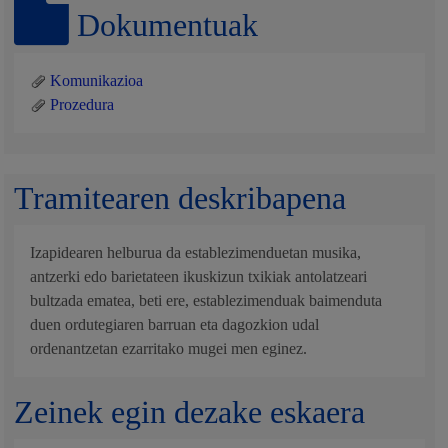
Dokumentuak
Komunikazioa
Prozedura
Tramitearen deskribapena
Izapidearen helburua da establezimenduetan musika,
antzerki edo barietateen ikuskizun txikiak antolatzeari
bultzada ematea, beti ere, establezimenduak baimenduta
duen ordutegiaren barruan eta dagozkion udal
ordenantzetan ezarritako mugei men eginez.
Zeinek egin dezake eskaera