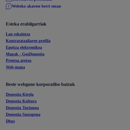
Webeko akatsen berri eman
Esteka erabilgarriak
Lan eskaintza
Kontratatzailaren profila
Egoitza elektronikoa
Mapak - GeoDonostia
Prentsa aretoa
Web-mapa
Beste webgune korporatibo batzuk
Donostia Kirola
Donostia Kultura
Donostia Turismoa
Donostia Sustapena
Dbus