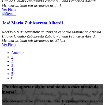
Hijo de Claudio Zubizarreta Zabalo y Juana Francisca Alberdi
Mendiaraz, tenía seis hermanos-as. [...]
Ver Ficha
José María Zubizarreta Alberdi
Nacido el 9 de noviembre de 1909 en el barrio Martitte de Azkoitia.
Hijo de Claudio Zubizarreta Zabalo y Juana Francisca Alberdi
Mendiaraz, tenía seis hermanos-as. El [...]
Ver Ficha
Anterior
1
2
3
4
5
6
¿Puedes aportar algún testimonio o documento de
interés?
Si puedes aportar y/o corregir cualquier dato presentado en esta web