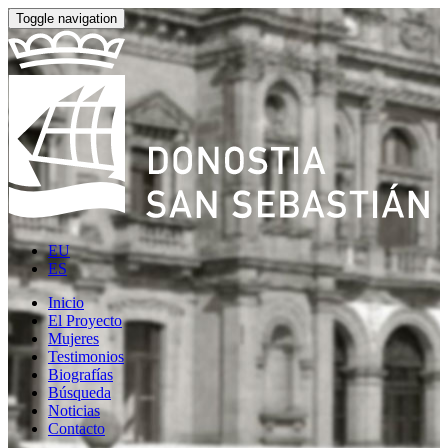
Toggle navigation
EU
ES
Inicio
El Proyecto
Mujeres
Testimonios
Biografías
Búsqueda
Noticias
Contacto