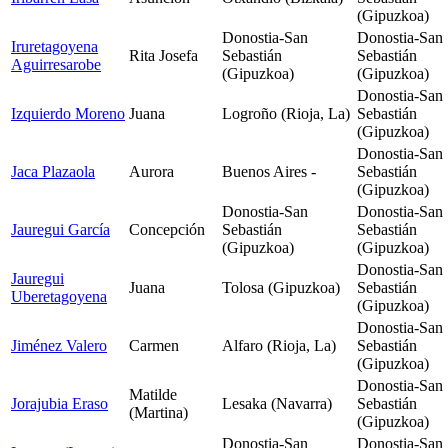
(Gipuzkoa)
Donostia-San
Donostia-San
Iruretagoyena
Rita Josefa
Sebastián
Sebastián
Aguirresarobe
(Gipuzkoa)
(Gipuzkoa)
Donostia-San
Izquierdo Moreno
Juana
Logroño (Rioja, La)
Sebastián
(Gipuzkoa)
Donostia-San
Jaca Plazaola
Aurora
Buenos Aires -
Sebastián
(Gipuzkoa)
Donostia-San
Donostia-San
Jauregui García
Concepción
Sebastián
Sebastián
(Gipuzkoa)
(Gipuzkoa)
Donostia-San
Jauregui
Juana
Tolosa (Gipuzkoa)
Sebastián
Uberetagoyena
(Gipuzkoa)
Donostia-San
Jiménez Valero
Carmen
Alfaro (Rioja, La)
Sebastián
(Gipuzkoa)
Donostia-San
Matilde
Jorajubia Eraso
Lesaka (Navarra)
Sebastián
(Martina)
(Gipuzkoa)
Donostia-San
Donostia-San