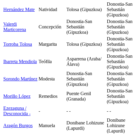
Donostia-San
Hernández Mate
Natividad
Tolosa (Gipuzkoa)
Sebastián
(Gipuzkoa)
Donostia-San
Donostia-San
Valerdi
Concepción
Sebastián
Sebastián
Marticorena
(Gipuzkoa)
(Gipuzkoa)
Donostia-San
Torroba Tolosa
Margarita
Tolosa (Gipuzkoa)
Sebastián
(Gipuzkoa)
Donostia-San
Asparrena (Araba/
Ibarreta Mendiola
Teófila
Sebastián
Álava)
(Gipuzkoa)
Donostia-San
Donostia-San
Sorondo Martínez
Modesta
Sebastián
Sebastián
(Gipuzkoa)
(Gipuzkoa)
Donostia-San
Puente Genil
Morillo López
Remedios
Sebastián
(Granada)
(Gipuzkoa)
Ezezaguna /
-
- -
- -
Desconocida
-
Donibane
Donibane Lohizune
Aragón Burgos
Manuela
Lohizune
(Lapurdi)
(Lapurdi)