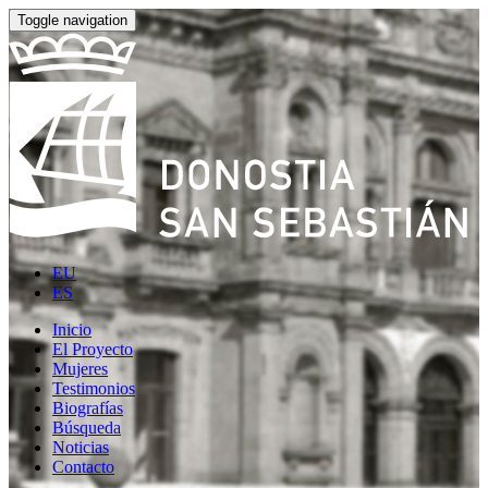
Toggle navigation
EU
ES
Inicio
El Proyecto
Mujeres
Testimonios
Biografías
Búsqueda
Noticias
Contacto