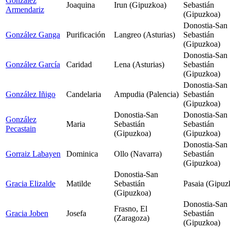
González
Joaquina
Irun (Gipuzkoa)
Sebastián
Armendariz
(Gipuzkoa)
Donostia-San
González Ganga
Purificación
Langreo (Asturias)
Sebastián
(Gipuzkoa)
Donostia-San
González García
Caridad
Lena (Asturias)
Sebastián
(Gipuzkoa)
Donostia-San
González Iñigo
Candelaria
Ampudia (Palencia)
Sebastián
(Gipuzkoa)
Donostia-San
Donostia-San
González
Maria
Sebastián
Sebastián
Pecastain
(Gipuzkoa)
(Gipuzkoa)
Donostia-San
Gorraiz Labayen
Dominica
Ollo (Navarra)
Sebastián
(Gipuzkoa)
Donostia-San
Gracia Elizalde
Matilde
Sebastián
Pasaia (Gipuz
(Gipuzkoa)
Donostia-San
Frasno, El
Gracia Joben
Josefa
Sebastián
(Zaragoza)
(Gipuzkoa)