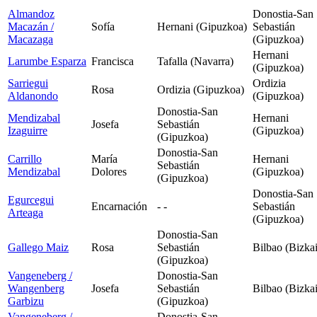
Almandoz
Donostia-San
Macazán /
Sofía
Hernani (Gipuzkoa)
Sebastián
Macazaga
(Gipuzkoa)
Hernani
Larumbe Esparza
Francisca
Tafalla (Navarra)
(Gipuzkoa)
Sarriegui
Ordizia
Rosa
Ordizia (Gipuzkoa)
Aldanondo
(Gipuzkoa)
Donostia-San
Mendizabal
Hernani
Josefa
Sebastián
Izaguirre
(Gipuzkoa)
(Gipuzkoa)
Donostia-San
Carrillo
María
Hernani
Sebastián
Mendizabal
Dolores
(Gipuzkoa)
(Gipuzkoa)
Donostia-San
Egurcegui
Encarnación
- -
Sebastián
Arteaga
(Gipuzkoa)
Donostia-San
Gallego Maiz
Rosa
Sebastián
Bilbao (Bizkai
(Gipuzkoa)
Vangeneberg /
Donostia-San
Wangenberg
Josefa
Sebastián
Bilbao (Bizkai
Garbizu
(Gipuzkoa)
Vangeneberg /
Donostia-San