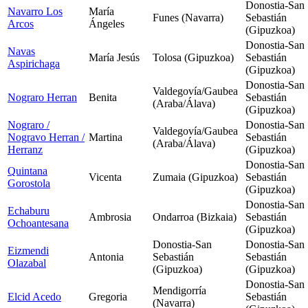
Donostia-San
Navarro Los
María
Funes (Navarra)
Sebastián
Arcos
Ángeles
(Gipuzkoa)
Donostia-San
Navas
María Jesús
Tolosa (Gipuzkoa)
Sebastián
Aspirichaga
(Gipuzkoa)
Donostia-San
Valdegovía/Gaubea
Nograro Herran
Benita
Sebastián
(Araba/Álava)
(Gipuzkoa)
Nograro /
Donostia-San
Valdegovía/Gaubea
Nogravo Herran /
Martina
Sebastián
(Araba/Álava)
Herranz
(Gipuzkoa)
Donostia-San
Quintana
Vicenta
Zumaia (Gipuzkoa)
Sebastián
Gorostola
(Gipuzkoa)
Donostia-San
Echaburu
Ambrosia
Ondarroa (Bizkaia)
Sebastián
Ochoantesana
(Gipuzkoa)
Donostia-San
Donostia-San
Eizmendi
Antonia
Sebastián
Sebastián
Olazabal
(Gipuzkoa)
(Gipuzkoa)
Donostia-San
Mendigorría
Elcid Acedo
Gregoria
Sebastián
(Navarra)