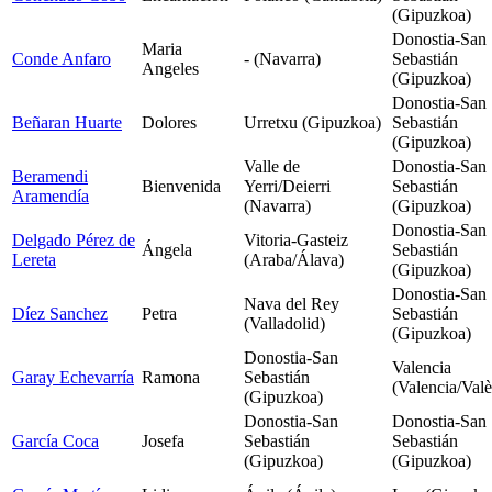
(Gipuzkoa)
Donostia-San
Maria
Conde Anfaro
- (Navarra)
Sebastián
Angeles
(Gipuzkoa)
Donostia-San
Beñaran Huarte
Dolores
Urretxu (Gipuzkoa)
Sebastián
(Gipuzkoa)
Valle de
Donostia-San
Beramendi
Bienvenida
Yerri/Deierri
Sebastián
Aramendía
(Navarra)
(Gipuzkoa)
Donostia-San
Delgado Pérez de
Vitoria-Gasteiz
Ángela
Sebastián
Lereta
(Araba/Álava)
(Gipuzkoa)
Donostia-San
Nava del Rey
Díez Sanchez
Petra
Sebastián
(Valladolid)
(Gipuzkoa)
Donostia-San
Valencia
Garay Echevarría
Ramona
Sebastián
(Valencia/Valè
(Gipuzkoa)
Donostia-San
Donostia-San
García Coca
Josefa
Sebastián
Sebastián
(Gipuzkoa)
(Gipuzkoa)