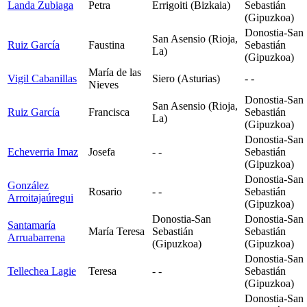
Landa Zubiaga
Petra
Errigoiti (Bizkaia)
Sebastián
(Gipuzkoa)
Donostia-San
San Asensio (Rioja,
Ruiz García
Faustina
Sebastián
La)
(Gipuzkoa)
María de las
Vigil Cabanillas
Siero (Asturias)
- -
Nieves
Donostia-San
San Asensio (Rioja,
Ruiz García
Francisca
Sebastián
La)
(Gipuzkoa)
Donostia-San
Echeverria Imaz
Josefa
- -
Sebastián
(Gipuzkoa)
Donostia-San
González
Rosario
- -
Sebastián
Arroitajaúregui
(Gipuzkoa)
Donostia-San
Donostia-San
Santamaría
María Teresa
Sebastián
Sebastián
Arruabarrena
(Gipuzkoa)
(Gipuzkoa)
Donostia-San
Tellechea Lagie
Teresa
- -
Sebastián
(Gipuzkoa)
Donostia-San