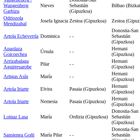
Wangenberg
Nieves
Sebastián
Bilbao (Bizkai
Garbizu
(Gipuzkoa)
Odriozola
Josefa Ignacia
Zestoa (Gipuzkoa)
Zestoa (Gipuz
Mendizabal
Donostia-San
Artola Echeverría
Dominica
- -
Sebastián
(Gipuzkoa)
Apaolaza
Hernani
Úrsula
- -
Goicoechea
(Gipuzkoa)
Arrizabalaga
Hernani
Pilar
- -
Aguirresarobe
(Gipuzkoa)
Hernani
Artigas Asín
María
- -
(Gipuzkoa)
Hernani
Artola Iriarte
Elvira
Pasaia (Gipuzkoa)
(Gipuzkoa)
Hernani
Artola Iriarte
Nemesia
Pasaia (Gipuzkoa)
(Gipuzkoa)
Donostia-San
Loinaz Lasa
María
Ordizia (Gipuzkoa)
Sebastián
(Gipuzkoa)
Donostia-San
Sansienea Goñi
María Pilar
- -
Sebastián