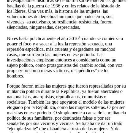
investigaciones históricas se centraron sobre todo en las grandes
batallas de la guerra de 1936 y en los relatos de la historia de
los líderes. Una vez más, la historia de las mujeres, las
vulneraciones de derechos humanos que padecieron, sus
vivencias, su activismo, su resiliencia, resistencia, fueron
silenciadas, ninguneadas, despreciadas.
1
No es hasta prácticamente el año 2010
cuando se comienza a
poner el foco y a sacar a la luz la represión sexuada, una
represión específica, más cruenta y degradante en muchos
casos, que sufrieron las mujeres en ese periodo. Las
investigaciones empiezan entonces a considerarla como un
sujeto político, como protagonistas del cambio social, con voz
propia y no como meras víctimas, o “apéndices” de los
hombres.
Porque fueron miles las mujeres que fueron represaliadas por su
militancia política durante la República, ya fueran abertzales o
nacionalistas, anarquistas, republicanas, comunistas o
socialistas. También las que apoyaron el modelo de las mujeres
elogiado por la República, como las mujeres solteras. O por ser
maestras en ese periodo. O simplemente a causa de la militancia
política de sus familiares, por denuncias falsas o por ser
señaladas por sus vecinos y vecinas. Se trataba de dar un trato
“ejemplarizante” que disuadiera al resto de las mujeres. Y de