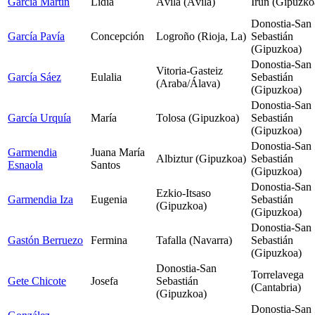
García Martín
Lidia
Ávila (Ávila)
Irun (Gipuzko
Donostia-San
García Pavía
Concepción
Logroño (Rioja, La)
Sebastián
(Gipuzkoa)
Donostia-San
Vitoria-Gasteiz
García Sáez
Eulalia
Sebastián
(Araba/Álava)
(Gipuzkoa)
Donostia-San
García Urquía
María
Tolosa (Gipuzkoa)
Sebastián
(Gipuzkoa)
Donostia-San
Garmendia
Juana María
Albiztur (Gipuzkoa)
Sebastián
Esnaola
Santos
(Gipuzkoa)
Donostia-San
Ezkio-Itsaso
Garmendia Iza
Eugenia
Sebastián
(Gipuzkoa)
(Gipuzkoa)
Donostia-San
Gastón Berruezo
Fermina
Tafalla (Navarra)
Sebastián
(Gipuzkoa)
Donostia-San
Torrelavega
Gete Chicote
Josefa
Sebastián
(Cantabria)
(Gipuzkoa)
Donostia-San