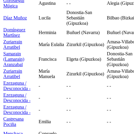
Gorostegui
Agustina
- -
Alegia (Gipuz
Múgica
Donostia-San
Díaz Muñoz
Lucila
Sebastián
Bilbao (Bizkai
(Gipuzkoa)
Domínguez
Herminia
Buñuel (Navarra)
Buñuel (Navar
Martínez
Zuriarrain
Amasa-Villab
María Eulalia
Zizurkil (Gipuzkoa)
Arratibel
(Gipuzkoa)
Samarain
Donostia-San
(Lamarain)
Francisca
Elgeta (Gipuzkoa)
Sebastián
Aranzabal
(Gipuzkoa)
Zuriarrain
María
Amasa-Villab
Zizurkil (Gipuzkoa)
Arratibel
Manuela
(Gipuzkoa)
Ezezaguna /
-
- -
- -
Desconocida
-
Ezezaguna /
-
- -
- -
Desconocida
-
Ezezaguna /
-
- -
- -
Desconocida
-
Castresana
Emilia
- -
- -
Pociña
Menchaca
-
Consuelo
- -
- -