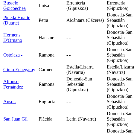
Busselo
Errenteria
Errenteria
Luisa
Goicoechea
(Gipuzkoa)
(Gipuzkoa)
Donostia-San
Pineda Huarte
Petra
Alcántara (Cáceres)
Sebastián
(Duarte)
(Gipuzkoa)
Donostia-San
Hermens
Hansine
- -
Sebastián
D'Ornano
(Gipuzkoa)
Donostia-San
Ostolaza
-
Ramona
- -
Sebastián
(Gipuzkoa)
Estella/Lizarra
Estella/Lizarra
Ginto Echegaray
Carmen
(Navarra)
(Navarra)
Donostia-San
Donostia-San
Alfonso
Ramona
Sebastián
Sebastián
Fernández
(Gipuzkoa)
(Gipuzkoa)
Donostia-San
Anso
-
Engracia
- -
Sebastián
(Gipuzkoa)
Donostia-San
San Juan Gil
Plácida
Lerín (Navarra)
Sebastián
(Gipuzkoa)
Donostia-San