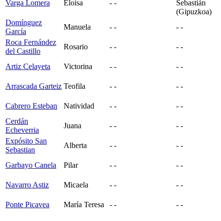
Varga Lomera
Eloisa
- -
Sebastián
(Gipuzkoa)
Domínguez
Manuela
- -
- -
García
Roca Fernández
Rosario
- -
- -
del Castillo
Artiz Celayeta
Victorina
- -
- -
Arrascada Garteiz
Teofila
- -
- -
Cabrero Esteban
Natividad
- -
- -
Cerdán
Juana
- -
- -
Echeverria
Expósito San
Alberta
- -
- -
Sebastian
Garbayo Canela
Pilar
- -
- -
Navarro Astiz
Micaela
- -
- -
Ponte Picavea
María Teresa
- -
- -