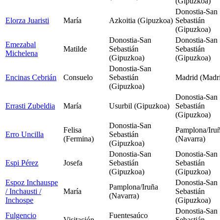
(Gipuzkoa)
Donostia-San
Elorza Juaristi
María
Azkoitia (Gipuzkoa)
Sebastián
(Gipuzkoa)
Donostia-San
Donostia-San
Emezabal
Matilde
Sebastián
Sebastián
Michelena
(Gipuzkoa)
(Gipuzkoa)
Donostia-San
Encinas Cebrián
Consuelo
Sebastián
Madrid (Madr
(Gipuzkoa)
Donostia-San
Errasti Zubeldia
María
Usurbil (Gipuzkoa)
Sebastián
(Gipuzkoa)
Donostia-San
Felisa
Pamplona/Iru
Erro Uncilla
Sebastián
(Fermina)
(Navarra)
(Gipuzkoa)
Donostia-San
Donostia-San
Espi Pérez
Josefa
Sebastián
Sebastián
(Gipuzkoa)
(Gipuzkoa)
Espoz Inchauspe
Donostia-San
Pamplona/Iruña
/ Inchausti /
María
Sebastián
(Navarra)
Inchospe
(Gipuzkoa)
Donostia-San
Fulgencio
Fuentesaúco
Visitación
Sebastián