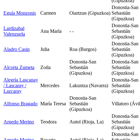
(Gipuzkoa)
Donostia-San
Eguía Monzonis
Carmen
Oiartzun (Gipuzkoa)
Sebastián
(Gipuzkoa)
Donostia-San
Lardizabal
Ana María
- -
Sebastián
Valenzuela
(Gipuzkoa)
Donostia-San
Aladro Casin
Julia
Roa (Burgos)
Sebastián
(Gipuzkoa)
Donostia-San
Donostia-San
Alcorta Zumeta
Zoila
Sebastián
Sebastián
(Gipuzkoa)
(Gipuzkoa)
Alegría Lascanay
Donostia-San
/ Lascaray /
Mercedes
Lakuntza (Navarra)
Sebastián
Lazcaray
(Gipuzkoa)
Donostia-San
Alfonso Bragado
María Teresa
Sebastián
Villatoro (Ávi
(Gipuzkoa)
Donostia-San
Arnedo Merino
Teodora
Autol (Rioja, La)
Sebastián
(Gipuzkoa)
Donostia-San
Arnedo Merino
Rosario
Autol (Rioja, La)
Sebastián