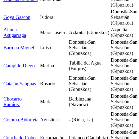
(Gipuzkoa)
Donostia-San
Goya Gascón
Isidora
- -
Sebastián
(Gipuzkoa)
Altuna
Azpeitia
Maria Josefa
Azkoitia (Gipuzkoa)
Astigarraga
(Gipuzkoa)
Donostia-San
Donostia-San
Barrena Miguel
Luisa
Sebastián
Sebastián
(Gipuzkoa)
(Gipuzkoa)
Donostia-San
Tubilla del Agua
Campillo Diego
Marina
Sebastián
(Burgos)
(Gipuzkoa)
Donostia-San
Donostia-San
Catalán Yanguas
Rosario
Sebastián
Sebastián
(Gipuzkoa)
(Gipuzkoa)
Donostia-San
Chocarro
Berbinzana
María
Sebastián
Ramírez
(Navarra)
(Gipuzkoa)
Donostia-San
Coloma Bidorreta
Agustina
- (Rioja, La)
Sebastián
(Gipuzkoa)
Donostia-San
Conchado Cobo
Encarnación
Polanco (Cantabria)
Sebastián