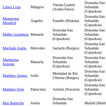
Donostia-San
Vitoria-Gasteiz
López Loza
Milagros
Sebastián
(Araba/Álava)
(Gipuzkoa)
Donostia-San
Maguregui
Ángeles
Erandio (Bizkaia)
Sebastián
Mendivil
(Gipuzkoa)
Donostia-San
Donostia-San
Malles Aramburu
Manuela
Sebastián
Sebastián
(Gipuzkoa)
(Gipuzkoa)
Donostia-San
Marijuán Antón
Mercedes
Sarracín (Burgos)
Sebastián
(Gipuzkoa)
Donostia-San
Donostia-San
Martiarena
Manuela
Sebastián
Sebastián
Irazusta
(Gipuzkoa)
(Gipuzkoa)
Donostia-San
Merindad de Río
Martínez Alonso
Sofía
Sebastián
Ubierna (Burgos)
(Gipuzkoa)
Donostia-San
Martínez Osés
Patrocinio
Arróniz (Navarra)
Sebastián
(Gipuzkoa)
Donostia-San
Mas Ibarreche
Josefa
Sebastián
Madrid (Madr