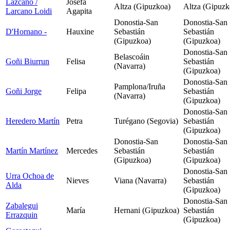
Lazcano /
Josefa
Altza (Gipuzkoa)
Altza (Gipuzk
Larcano Loidi
Agapita
Donostia-San
Donostia-San
D'Hornano
-
Hauxine
Sebastián
Sebastián
(Gipuzkoa)
(Gipuzkoa)
Donostia-San
Belascoáin
Goñi Biurrun
Felisa
Sebastián
(Navarra)
(Gipuzkoa)
Donostia-San
Pamplona/Iruña
Goñi Jorge
Felipa
Sebastián
(Navarra)
(Gipuzkoa)
Donostia-San
Heredero Martín
Petra
Turégano (Segovia)
Sebastián
(Gipuzkoa)
Donostia-San
Donostia-San
Martín Martínez
Mercedes
Sebastián
Sebastián
(Gipuzkoa)
(Gipuzkoa)
Donostia-San
Urra Ochoa de
Nieves
Viana (Navarra)
Sebastián
Alda
(Gipuzkoa)
Donostia-San
Zabalegui
María
Hernani (Gipuzkoa)
Sebastián
Errazquin
(Gipuzkoa)