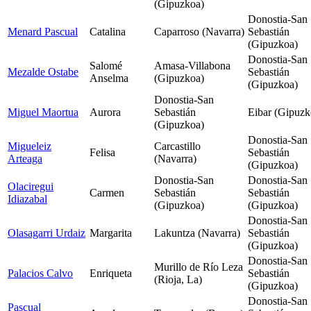
(Gipuzkoa)
Donostia-San
Menard Pascual
Catalina
Caparroso (Navarra)
Sebastián
(Gipuzkoa)
Donostia-San
Salomé
Amasa-Villabona
Mezalde Ostabe
Sebastián
Anselma
(Gipuzkoa)
(Gipuzkoa)
Donostia-San
Miguel Maortua
Aurora
Sebastián
Eibar (Gipuzk
(Gipuzkoa)
Donostia-San
Migueleiz
Carcastillo
Felisa
Sebastián
Arteaga
(Navarra)
(Gipuzkoa)
Donostia-San
Donostia-San
Olaciregui
Carmen
Sebastián
Sebastián
Idiazabal
(Gipuzkoa)
(Gipuzkoa)
Donostia-San
Olasagarri Urdaiz
Margarita
Lakuntza (Navarra)
Sebastián
(Gipuzkoa)
Donostia-San
Murillo de Río Leza
Palacios Calvo
Enriqueta
Sebastián
(Rioja, La)
(Gipuzkoa)
Donostia-San
Pascual