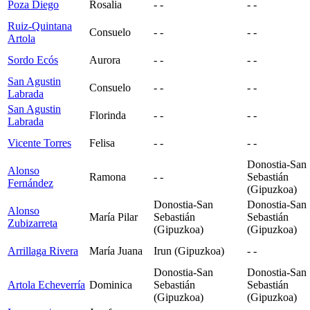
Poza Diego
Rosalia
- -
- -
Ruiz-Quintana
Consuelo
- -
- -
Artola
Sordo Ecós
Aurora
- -
- -
San Agustin
Consuelo
- -
- -
Labrada
San Agustin
Florinda
- -
- -
Labrada
Vicente Torres
Felisa
- -
- -
Donostia-San
Alonso
Ramona
- -
Sebastián
Fernández
(Gipuzkoa)
Donostia-San
Donostia-San
Alonso
María Pilar
Sebastián
Sebastián
Zubizarreta
(Gipuzkoa)
(Gipuzkoa)
Arrillaga Rivera
María Juana
Irun (Gipuzkoa)
- -
Donostia-San
Donostia-San
Artola Echeverría
Dominica
Sebastián
Sebastián
(Gipuzkoa)
(Gipuzkoa)