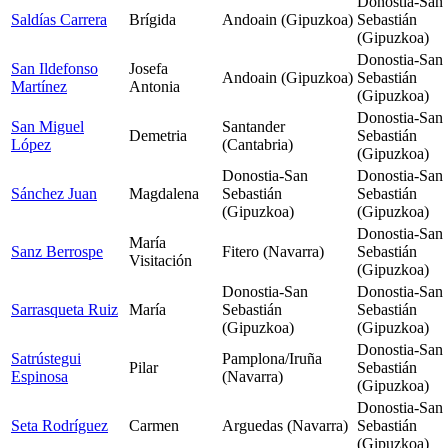
Donostia-San
Saldías Carrera
Brígida
Andoain (Gipuzkoa)
Sebastián
(Gipuzkoa)
Donostia-San
San Ildefonso
Josefa
Andoain (Gipuzkoa)
Sebastián
Martínez
Antonia
(Gipuzkoa)
Donostia-San
San Miguel
Santander
Demetria
Sebastián
López
(Cantabria)
(Gipuzkoa)
Donostia-San
Donostia-San
Sánchez Juan
Magdalena
Sebastián
Sebastián
(Gipuzkoa)
(Gipuzkoa)
Donostia-San
María
Sanz Berrospe
Fitero (Navarra)
Sebastián
Visitación
(Gipuzkoa)
Donostia-San
Donostia-San
Sarrasqueta Ruiz
María
Sebastián
Sebastián
(Gipuzkoa)
(Gipuzkoa)
Donostia-San
Satrústegui
Pamplona/Iruña
Pilar
Sebastián
Espinosa
(Navarra)
(Gipuzkoa)
Donostia-San
Seta Rodríguez
Carmen
Arguedas (Navarra)
Sebastián
(Gipuzkoa)