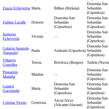
Donostia-San
Zuazu Echeverria
María
Bilbao (Bizkaia)
Sebastián
(Gipuzkoa)
Donostia-San
Donostia-San
Zuñiga Lacalle
Dolores
Sebastián
Sebastián
(Gipuzkoa)
(Gipuzkoa)
Donostia-San
Irastorza
Vicenta
- -
Sebastián
Echeverría
(Gipuzkoa)
Donostia-San
Galarza Sarazola
Paula
Andoain (Gipuzkoa)
Sebastián
(Sarasola)
(Gipuzkoa)
Villarejo
Teresa
Briviesca (Burgos)
Tudela (Navar
González
Donostia-San
Pingarrón
Martina
- -
Sebastián
Magaña
(Gipuzkoa)
Donostia-San
Donostia-San
Gastesi
María
Sebastián
Sebastián
Garciandía
(Gipuzkoa)
(Gipuzkoa)
Donostia-San
Alcoy/Alcoi
Coloma Vicens
Generosa
Sebastián
(Alicante/Alacant)
(Gipuzkoa)