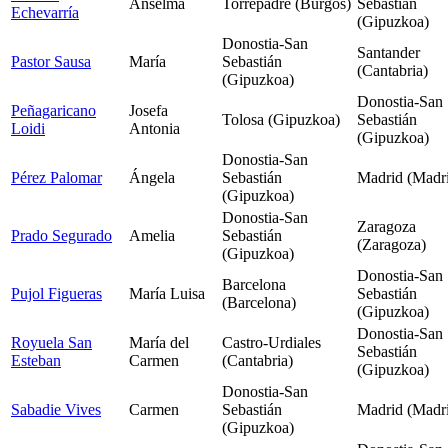
Anselma
Torrepadre (Burgos)
Sebastián
Echevarría
(Gipuzkoa)
Donostia-San
Santander
Pastor Sausa
María
Sebastián
(Cantabria)
(Gipuzkoa)
Donostia-San
Peñagaricano
Josefa
Tolosa (Gipuzkoa)
Sebastián
Loidi
Antonia
(Gipuzkoa)
Donostia-San
Pérez Palomar
Ángela
Sebastián
Madrid (Madr
(Gipuzkoa)
Donostia-San
Zaragoza
Prado Segurado
Amelia
Sebastián
(Zaragoza)
(Gipuzkoa)
Donostia-San
Barcelona
Pujol Figueras
María Luisa
Sebastián
(Barcelona)
(Gipuzkoa)
Donostia-San
Royuela San
María del
Castro-Urdiales
Sebastián
Esteban
Carmen
(Cantabria)
(Gipuzkoa)
Donostia-San
Sabadie Vives
Carmen
Sebastián
Madrid (Madr
(Gipuzkoa)