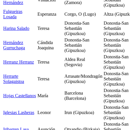
Hernández
(Zamora)
(Gipuzkoa)
Fulgueiras
Esperanza
Corgo, O (Lugo)
Altza (Gipuzk
Losada
Donostia-San
Donostia-San
Harina Salado
Teresa
Sebastián
Sebastián
(Gipuzkoa)
(Gipuzkoa)
Donostia-San
Donostia-San
Hernández
Cándida
Sebastián
Sebastián
Gurruchaga
Joaquina
(Gipuzkoa)
(Gipuzkoa)
Donostia-San
Aldea Real
Herranz Herranz
Teresa
Sebastián
(Segovia)
(Gipuzkoa)
Donostia-San
Herrarte
Arrasate/Mondragón
Teresa
Sebastián
Solagaistoa
(Gipuzkoa)
(Gipuzkoa)
Donostia-San
Barcelona
Hojas Castellanos
María
Sebastián
(Barcelona)
(Gipuzkoa)
Donostia-San
Iglesias Lasheras
Leonor
Irun (Gipuzkoa)
Sebastián
(Gipuzkoa)
Donostia-San
Iribarren Lasa
Asunción
Otxandio (Bizkaia)
Sebastián