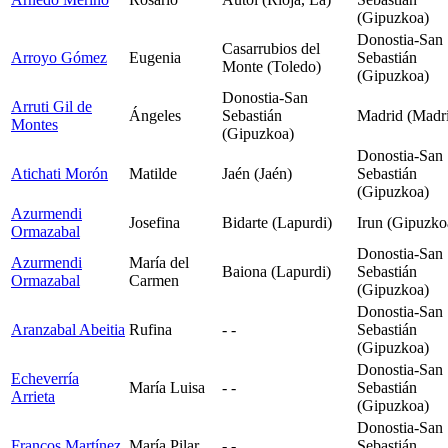
(Gipuzkoa)
Donostia-San
Casarrubios del
Arroyo Gómez
Eugenia
Sebastián
Monte (Toledo)
(Gipuzkoa)
Donostia-San
Arruti Gil de
Ángeles
Sebastián
Madrid (Madr
Montes
(Gipuzkoa)
Donostia-San
Atichati Morón
Matilde
Jaén (Jaén)
Sebastián
(Gipuzkoa)
Azurmendi
Josefina
Bidarte (Lapurdi)
Irun (Gipuzko
Ormazabal
Donostia-San
Azurmendi
María del
Baiona (Lapurdi)
Sebastián
Ormazabal
Carmen
(Gipuzkoa)
Donostia-San
Aranzabal Abeitia
Rufina
- -
Sebastián
(Gipuzkoa)
Donostia-San
Echeverría
María Luisa
- -
Sebastián
Arrieta
(Gipuzkoa)
Donostia-San
Francos Martínez
María Pilar
- -
Sebastián