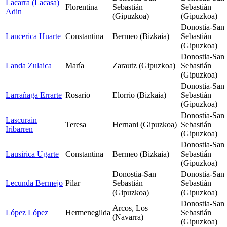
Lacarra (Lacasa)
Florentina
Sebastián
Sebastián
Adin
(Gipuzkoa)
(Gipuzkoa)
Donostia-San
Lancerica Huarte
Constantina
Bermeo (Bizkaia)
Sebastián
(Gipuzkoa)
Donostia-San
Landa Zulaica
María
Zarautz (Gipuzkoa)
Sebastián
(Gipuzkoa)
Donostia-San
Larrañaga Errarte
Rosario
Elorrio (Bizkaia)
Sebastián
(Gipuzkoa)
Donostia-San
Lascurain
Teresa
Hernani (Gipuzkoa)
Sebastián
Iribarren
(Gipuzkoa)
Donostia-San
Lausirica Ugarte
Constantina
Bermeo (Bizkaia)
Sebastián
(Gipuzkoa)
Donostia-San
Donostia-San
Lecunda Bermejo
Pilar
Sebastián
Sebastián
(Gipuzkoa)
(Gipuzkoa)
Donostia-San
Arcos, Los
López López
Hermenegilda
Sebastián
(Navarra)
(Gipuzkoa)