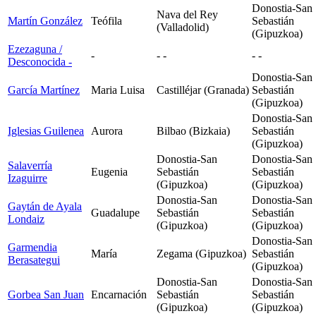
Donostia-San
Nava del Rey
Martín González
Teófila
Sebastián
(Valladolid)
(Gipuzkoa)
Ezezaguna /
-
- -
- -
Desconocida
-
Donostia-San
García Martínez
Maria Luisa
Castilléjar (Granada)
Sebastián
(Gipuzkoa)
Donostia-San
Iglesias Guilenea
Aurora
Bilbao (Bizkaia)
Sebastián
(Gipuzkoa)
Donostia-San
Donostia-San
Salaverría
Eugenia
Sebastián
Sebastián
Izaguirre
(Gipuzkoa)
(Gipuzkoa)
Donostia-San
Donostia-San
Gaytán de Ayala
Guadalupe
Sebastián
Sebastián
Londaiz
(Gipuzkoa)
(Gipuzkoa)
Donostia-San
Garmendia
María
Zegama (Gipuzkoa)
Sebastián
Berasategui
(Gipuzkoa)
Donostia-San
Donostia-San
Gorbea San Juan
Encarnación
Sebastián
Sebastián
(Gipuzkoa)
(Gipuzkoa)