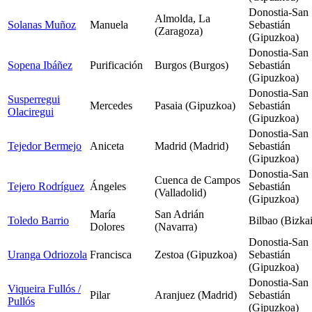
Donostia-San
Almolda, La
Solanas Muñoz
Manuela
Sebastián
(Zaragoza)
(Gipuzkoa)
Donostia-San
Sopena Ibáñez
Purificación
Burgos (Burgos)
Sebastián
(Gipuzkoa)
Donostia-San
Susperregui
Mercedes
Pasaia (Gipuzkoa)
Sebastián
Olaciregui
(Gipuzkoa)
Donostia-San
Tejedor Bermejo
Aniceta
Madrid (Madrid)
Sebastián
(Gipuzkoa)
Donostia-San
Cuenca de Campos
Tejero Rodríguez
Ángeles
Sebastián
(Valladolid)
(Gipuzkoa)
María
San Adrián
Toledo Barrio
Bilbao (Bizkai
Dolores
(Navarra)
Donostia-San
Uranga Odriozola
Francisca
Zestoa (Gipuzkoa)
Sebastián
(Gipuzkoa)
Donostia-San
Viqueira Fullós /
Pilar
Aranjuez (Madrid)
Sebastián
Pullós
(Gipuzkoa)