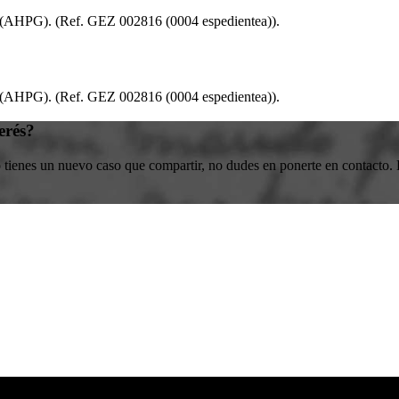
a (AHPG)
.
(Ref. GEZ 002816 (0004 espedientea))
.
a (AHPG)
.
(Ref. GEZ 002816 (0004 espedientea))
.
erés?
o tienes un nuevo caso que compartir, no dudes en ponerte en contacto. E