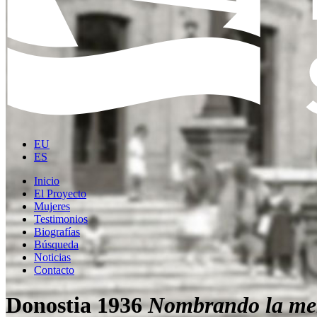
EU
ES
Inicio
El Proyecto
Mujeres
Testimonios
Biografías
Búsqueda
Noticias
Contacto
Donostia 1936
Nombrando la me