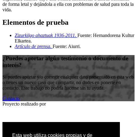
de forma letal y dejándola a ella con problemas de salud para toda la
vida.
Elementos de prueba
Zizurkilgo ahaztuak 1936-2011.
Fuente: Hernandorena Kultur
Elkartea
.
Artículo de prensa.
Fuente: Aiurri
.
¿Puedes aportar algún testimonio o documento de
interés?
Si puedes aportar y/o corregir cualquier dato presentado en esta web
o tienes un nuevo caso que compartir, no dudes en ponerte en
contacto. Este trabajo no podría hacerse sin tu ayuda.
Contacto
Proyecto realizado por
Entidad colaboradora
Esta web utiliza cookies propias y de