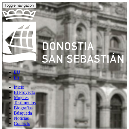
Toggle navigation
EU
ES
Inicio
El Proyecto
Mujeres
Testimonios
Biografías
Búsqueda
Noticias
Contacto