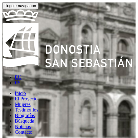
Toggle navigation
EU
ES
Inicio
El Proyecto
Mujeres
Testimonios
Biografías
Búsqueda
Noticias
Contacto