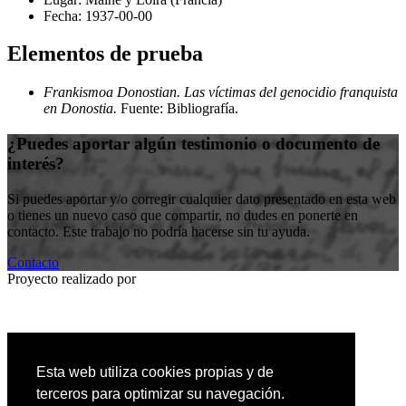
Fecha:
1937-00-00
Elementos de prueba
Frankismoa Donostian. Las víctimas del genocidio franquista
en Donostia.
Fuente: Bibliografía
.
¿Puedes aportar algún testimonio o documento de
interés?
Si puedes aportar y/o corregir cualquier dato presentado en esta web
o tienes un nuevo caso que compartir, no dudes en ponerte en
contacto. Este trabajo no podría hacerse sin tu ayuda.
Contacto
Proyecto realizado por
Entidad colaboradora
Esta web utiliza cookies propias y de
terceros para optimizar su navegación.