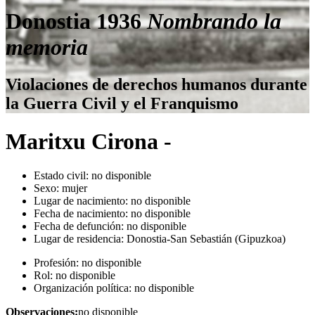
Donostia 1936
Nombrando la
memoria
Violaciones de derechos humanos durante
la Guerra Civil y el Franquismo
Maritxu Cirona -
Estado civil:
no disponible
Sexo:
mujer
Lugar de nacimiento:
no disponible
Fecha de nacimiento:
no disponible
Fecha de defunción:
no disponible
Lugar de residencia:
Donostia-San Sebastián (Gipuzkoa)
Profesión:
no disponible
Rol:
no disponible
Organización política:
no disponible
Observaciones:
no disponible