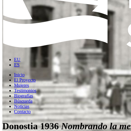
EU
ES
Inicio
El Proyecto
Mujeres
Testimonios
Biografías
Búsqueda
Noticias
Contacto
Donostia 1936
Nombrando la me