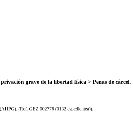
rivación grave de la libertad física > Penas de cárcel
a (AHPG)
.
(Ref. GEZ 002776 (0132 espedientea))
.