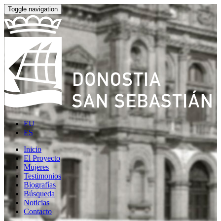
Toggle navigation
EU
ES
Inicio
El Proyecto
Mujeres
Testimonios
Biografías
Búsqueda
Noticias
Contacto