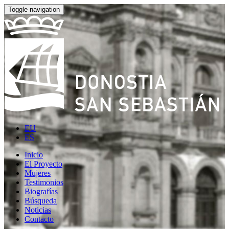
Toggle navigation
EU
ES
Inicio
El Proyecto
Mujeres
Testimonios
Biografías
Búsqueda
Noticias
Contacto