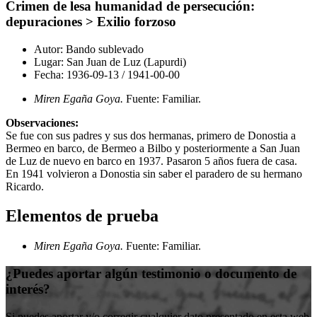
Crimen de lesa humanidad de persecución:
depuraciones > Exilio forzoso
Autor:
Bando sublevado
Lugar:
San Juan de Luz (Lapurdi)
Fecha:
1936-09-13
/
1941-00-00
Miren Egaña Goya.
Fuente: Familiar
.
Observaciones:
Se fue con sus padres y sus dos hermanas, primero de Donostia a
Bermeo en barco, de Bermeo a Bilbo y posteriormente a San Juan
de Luz de nuevo en barco en 1937. Pasaron 5 años fuera de casa.
En 1941 volvieron a Donostia sin saber el paradero de su hermano
Ricardo.
Elementos de prueba
Miren Egaña Goya.
Fuente: Familiar
.
¿Puedes aportar algún testimonio o documento de
interés?
Si puedes aportar y/o corregir cualquier dato presentado en esta web