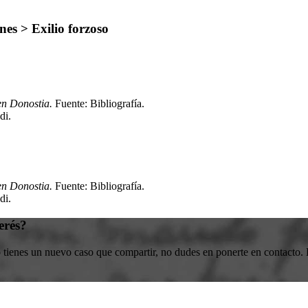
es > Exilio forzoso
en Donostia.
Fuente: Bibliografía
.
di
.
en Donostia.
Fuente: Bibliografía
.
di
.
erés?
o tienes un nuevo caso que compartir, no dudes en ponerte en contacto. E