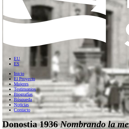
EU
ES
Inicio
El Proyecto
Mujeres
Testimonios
Biografías
Búsqueda
Noticias
Contacto
Donostia 1936
Nombrando la me