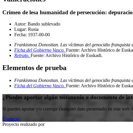
Crimen de lesa humanidad de persecución: depuracion
Autor:
Bando sublevado
Lugar:
Rusia
Fecha:
1937-00-00
Frankismoa Donostian. Las víctimas del genocidio franquista 
Ficha del Gobierno Vasco.
Fuente: Archivo Histórico de Euska
Retrato.
Fuente: Archivo Histórico de Euskadi
.
Elementos de prueba
Frankismoa Donostian. Las víctimas del genocidio franquista 
Ficha del Gobierno Vasco.
Fuente: Archivo Histórico de Euska
¿Puedes aportar algún testimonio o documento de int
Si puedes aportar y/o corregir cualquier dato presentado en esta web 
Contacto
Proyecto realizado por