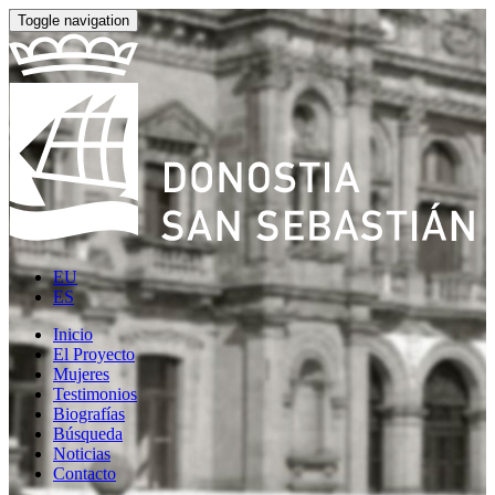
Toggle navigation
EU
ES
Inicio
El Proyecto
Mujeres
Testimonios
Biografías
Búsqueda
Noticias
Contacto