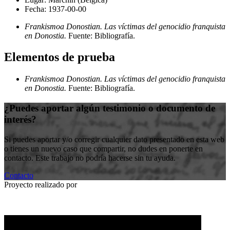
Fecha:
1937-00-00
Frankismoa Donostian. Las víctimas del genocidio franquista
en Donostia.
Fuente: Bibliografía
.
Elementos de prueba
Frankismoa Donostian. Las víctimas del genocidio franquista
en Donostia.
Fuente: Bibliografía
.
¿Puedes aportar algún testimonio o documento de
interés?
Si puedes aportar y/o corregir cualquier dato presentado en esta web
o tienes un nuevo caso que compartir, no dudes en ponerte en
contacto. Este trabajo no podría hacerse sin tu ayuda.
Contacto
Proyecto realizado por