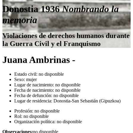
Donostia 1936
Nombrando la
memoria
Violaciones de derechos humanos durante
la Guerra Civil y el Franquismo
Juana Ambrinas -
Estado civil:
no disponible
Sexo:
mujer
Lugar de nacimiento:
no disponible
Fecha de nacimiento:
no disponible
Fecha de defunción:
no disponible
Lugar de residencia:
Donostia-San Sebastián (Gipuzkoa)
Profesión:
no disponible
Rol:
no disponible
Organización política:
no disponible
Observaciones:
no disponible