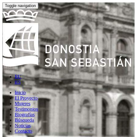
Toggle navigation
EU
ES
Inicio
El Proyecto
Mujeres
Testimonios
Biografías
Búsqueda
Noticias
Contacto