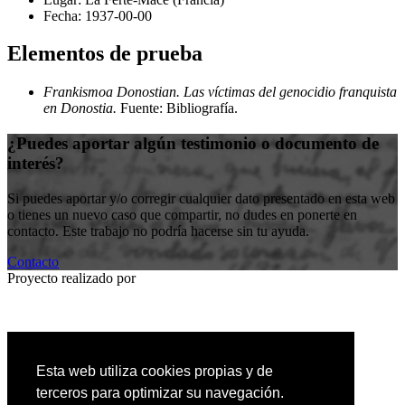
Fecha:
1937-00-00
Elementos de prueba
Frankismoa Donostian. Las víctimas del genocidio franquista
en Donostia.
Fuente: Bibliografía
.
¿Puedes aportar algún testimonio o documento de
interés?
Si puedes aportar y/o corregir cualquier dato presentado en esta web
o tienes un nuevo caso que compartir, no dudes en ponerte en
contacto. Este trabajo no podría hacerse sin tu ayuda.
Contacto
Proyecto realizado por
Entidad colaboradora
Esta web utiliza cookies propias y de
terceros para optimizar su navegación.