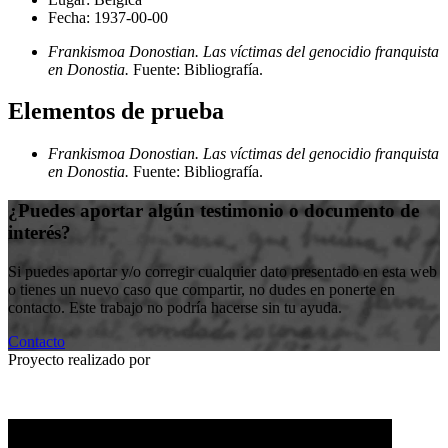
Fecha:
1937-00-00
Frankismoa Donostian. Las víctimas del genocidio franquista
en Donostia.
Fuente: Bibliografía
.
Elementos de prueba
Frankismoa Donostian. Las víctimas del genocidio franquista
en Donostia.
Fuente: Bibliografía
.
¿Puedes aportar algún testimonio o documento de
interés?
Si puedes aportar y/o corregir cualquier dato presentado en esta web
o tienes un nuevo caso que compartir, no dudes en ponerte en
contacto. Este trabajo no podría hacerse sin tu ayuda.
Contacto
Proyecto realizado por