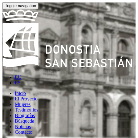
Toggle navigation
EU
ES
Inicio
El Proyecto
Mujeres
Testimonios
Biografías
Búsqueda
Noticias
Contacto