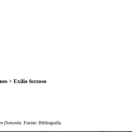
es > Exilio forzoso
en Donostia.
Fuente: Bibliografía
.