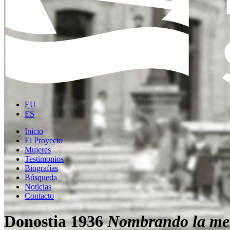
EU
ES
Inicio
El Proyecto
Mujeres
Testimonios
Biografías
Búsqueda
Noticias
Contacto
Donostia 1936
Nombrando la me