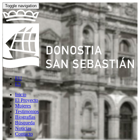
Toggle navigation
EU
ES
Inicio
El Proyecto
Mujeres
Testimonios
Biografías
Búsqueda
Noticias
Contacto