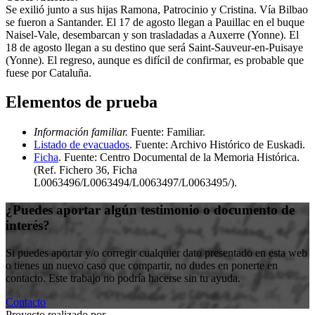
Se exilió junto a sus hijas Ramona, Patrocinio y Cristina. Vía Bilbao
se fueron a Santander. El 17 de agosto llegan a Pauillac en el buque
Naisel-Vale, desembarcan y son trasladadas a Auxerre (Yonne). El
18 de agosto llegan a su destino que será Saint-Sauveur-en-Puisaye
(Yonne). El regreso, aunque es difícil de confirmar, es probable que
fuese por Cataluña.
Elementos de prueba
Información familiar.
Fuente: Familiar
.
Listado de evacuados
.
Fuente: Archivo Histórico de Euskadi
.
Ficha
.
Fuente: Centro Documental de la Memoria Histórica
.
(Ref. Fichero 36, Ficha
L0063496/L0063494/L0063497/L0063495/)
.
¿Puedes aportar algún testimonio o documento de
interés?
Si puedes aportar y/o corregir cualquier dato presentado en esta web
o tienes un nuevo caso que compartir, no dudes en ponerte en
contacto. Este trabajo no podría hacerse sin tu ayuda.
Contacto
Proyecto realizado por