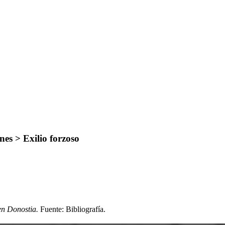
es > Exilio forzoso
en Donostia.
Fuente: Bibliografía
.