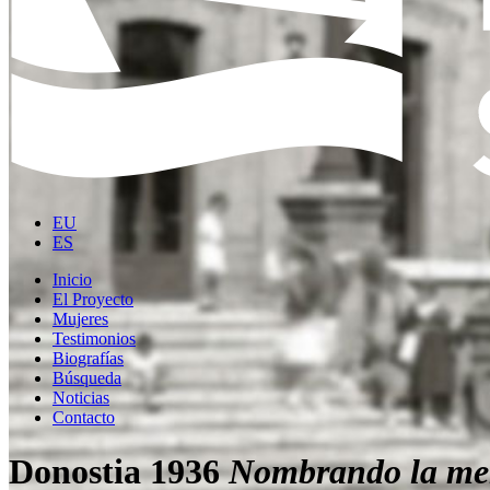
EU
ES
Inicio
El Proyecto
Mujeres
Testimonios
Biografías
Búsqueda
Noticias
Contacto
Donostia 1936
Nombrando la me