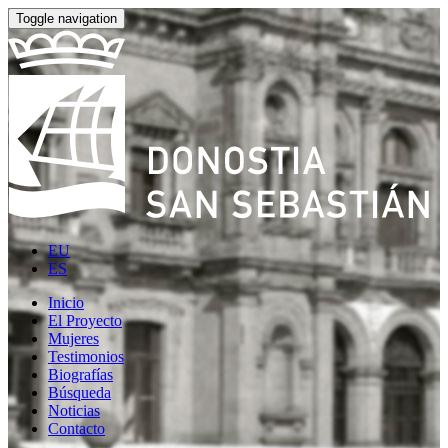
Toggle navigation
EU
ES
Inicio
El Proyecto
Mujeres
Testimonios
Biografías
Búsqueda
Noticias
Contacto