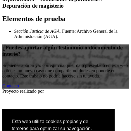
Depuración de magisterio
Elementos de prueba
Sección Justicia de AGA.
Fuente: Archivo General de la
Administración (AGA)
.
¿Puedes aportar algún testimonio o documento de
interés?
Si puedes aportar y/o corregir cualquier dato presentado en esta web
o tienes un nuevo caso que compartir, no dudes en ponerte en
contacto. Este trabajo no podría hacerse sin tu ayuda.
Contacto
Proyecto realizado por
Entidad colaboradora
Esta web utiliza cookies propias y de
terceros para optimizar su navegación.