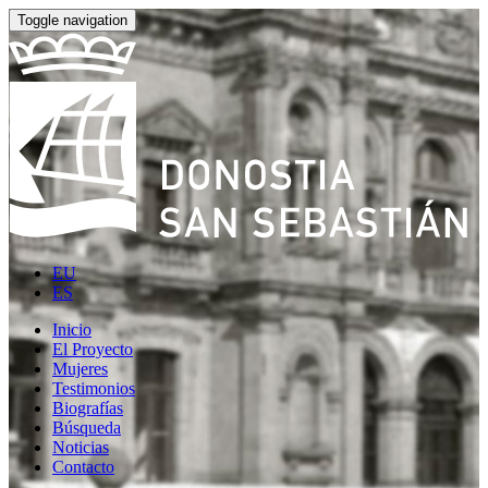
Toggle navigation
EU
ES
Inicio
El Proyecto
Mujeres
Testimonios
Biografías
Búsqueda
Noticias
Contacto