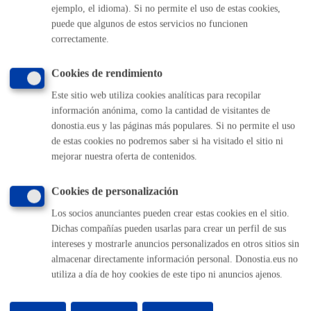
ejemplo, el idioma). Si no permite el uso de estas cookies,
(gratuito desde Donostia / San Sebastián)
010
puede que algunos de estos servicios no funcionen
(+34) 943 481 000
correctamente.
Buzón de la ciudadanía
Informar de un error en la web
Cookies de rendimiento
Este sitio web utiliza cookies analíticas para recopilar
información anónima, como la cantidad de visitantes de
Enlaces útiles
donostia.eus y las páginas más populares. Si no permite el uso
Ofertas de empleo
de estas cookies no podremos saber si ha visitado el sitio ni
Perfil del contratante
mejorar nuestra oferta de contenidos.
Sede electrónica
Mapas - GeoDonostia
Cookies de personalización
Sala de prensa
Los socios anunciantes pueden crear estas cookies en el sitio.
Mapa web
Dichas compañías pueden usarlas para crear un perfil de sus
intereses y mostrarle anuncios personalizados en otros sitios sin
Otras páginas web corporativas
almacenar directamente información personal. Donostia.eus no
utiliza a día de hoy cookies de este tipo ni anuncios ajenos.
Donostia Kirola
Donostia Kultura