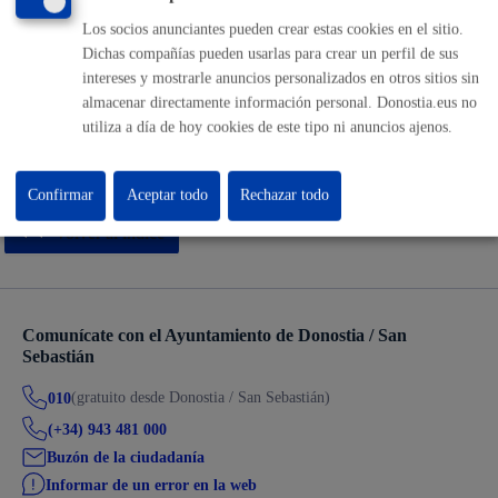
Los socios anunciantes pueden crear estas cookies en el sitio.
Dichas compañías pueden usarlas para crear un perfil de sus
Vehículos
intereses y mostrarle anuncios personalizados en otros sitios sin
almacenar directamente información personal. Donostia.eus no
utiliza a día de hoy cookies de este tipo ni anuncios ajenos.
Confirmar
Aceptar todo
Rechazar todo
Volver al índice
Comunícate con el Ayuntamiento de Donostia / San
Sebastián
(gratuito desde Donostia / San Sebastián)
010
(+34) 943 481 000
Buzón de la ciudadanía
Informar de un error en la web