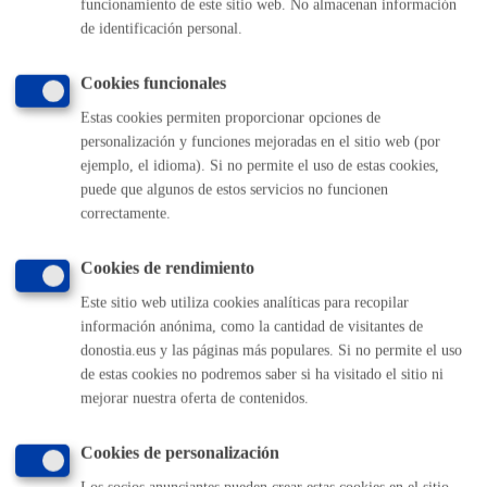
funcionamiento de este sitio web. No almacenan información
Actividades relacionadas con la Escuela de Música y
de identificación personal.
Danza
Cookies funcionales
Registros
Estas cookies permiten proporcionar opciones de
personalización y funciones mejoradas en el sitio web (por
ejemplo, el idioma). Si no permite el uso de estas cookies,
Volver al índice
Volver atrás
puede que algunos de estos servicios no funcionen
correctamente.
Cookies de rendimiento
Comunícate con el Ayuntamiento de Donostia / San
Sebastián
Este sitio web utiliza cookies analíticas para recopilar
información anónima, como la cantidad de visitantes de
(gratuito desde Donostia / San Sebastián)
010
donostia.eus y las páginas más populares. Si no permite el uso
(+34) 943 481 000
de estas cookies no podremos saber si ha visitado el sitio ni
Buzón de la ciudadanía
mejorar nuestra oferta de contenidos.
Informar de un error en la web
Cookies de personalización
Enlaces útiles
Los socios anunciantes pueden crear estas cookies en el sitio.