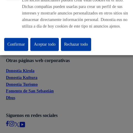
Dichas compañías pueden usarlas para crear un perfil de sus
Ofertas de empleo
intereses y mostrarle anuncios personalizados en otros sitios sin
Perfil del contratante
almacenar directamente información personal. Donostia.eus no
Sede electrónica
utiliza a día de hoy cookies de este tipo ni anuncios ajenos.
Mapas - GeoDonostia
Sala de prensa
Mapa web
Confirmar
Aceptar todo
Rechazar todo
Otras páginas web corporativas
Donostia Kirola
Donostia Kultura
Donostia Turismo
Fomento de San Sebastián
Dbus
Síguenos en redes sociales