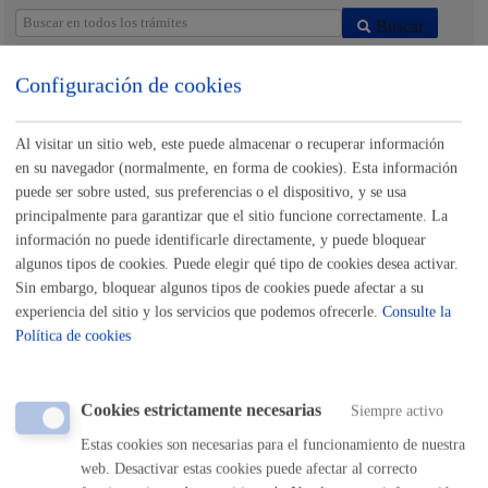
Buscar
Listado completo de Trámites
Configuración de cookies
Al visitar un sitio web, este puede almacenar o recuperar información
Inscripciones - Registros
en su navegador (normalmente, en forma de cookies). Esta información
puede ser sobre usted, sus preferencias o el dispositivo, y se usa
Actividades relacionadas con Consumo y Medio
principalmente para garantizar que el sitio funcione correctamente. La
Ambiente
información no puede identificarle directamente, y puede bloquear
algunos tipos de cookies. Puede elegir qué tipo de cookies desea activar.
Sin embargo, bloquear algunos tipos de cookies puede afectar a su
Actividades relacionadas con Cultura, Euskera y
Deporte
experiencia del sitio y los servicios que podemos ofrecerle.
Consulte la
Política de cookies
Actividades relacionadas con Educación y Juventud
Cookies estrictamente necesarias
Siempre activo
Actividades relacionadas con Igualdad, Cooperación,
Estas cookies son necesarias para el funcionamiento de nuestra
Derechos Humanos y Diversidad Cultural
web. Desactivar estas cookies puede afectar al correcto