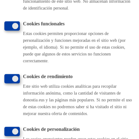
funcionamiento de este sitio web. No almacenan información
Actividades relacionadas con la Escuela de Música y
de identificación personal.
Danza
Cookies funcionales
Registros
Estas cookies permiten proporcionar opciones de
personalización y funciones mejoradas en el sitio web (por
ejemplo, el idioma). Si no permite el uso de estas cookies,
Volver al índice
Volver atrás
puede que algunos de estos servicios no funcionen
correctamente.
Cookies de rendimiento
Comunícate con el Ayuntamiento de Donostia / San
Sebastián
Este sitio web utiliza cookies analíticas para recopilar
información anónima, como la cantidad de visitantes de
(gratuito desde Donostia / San Sebastián)
010
donostia.eus y las páginas más populares. Si no permite el uso
(+34) 943 481 000
de estas cookies no podremos saber si ha visitado el sitio ni
Buzón de la ciudadanía
mejorar nuestra oferta de contenidos.
Informar de un error en la web
Cookies de personalización
Enlaces útiles
Los socios anunciantes pueden crear estas cookies en el sitio.