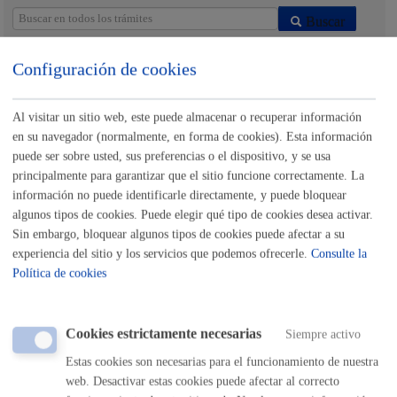
Buscar
Listado completo de Trámites
Configuración de cookies
Al visitar un sitio web, este puede almacenar o recuperar información
Inscripciones - Registros
en su navegador (normalmente, en forma de cookies). Esta información
puede ser sobre usted, sus preferencias o el dispositivo, y se usa
Actividades relacionadas con Consumo y Medio
principalmente para garantizar que el sitio funcione correctamente. La
Ambiente
información no puede identificarle directamente, y puede bloquear
algunos tipos de cookies. Puede elegir qué tipo de cookies desea activar.
Sin embargo, bloquear algunos tipos de cookies puede afectar a su
Actividades relacionadas con Cultura, Euskera y
Deporte
experiencia del sitio y los servicios que podemos ofrecerle.
Consulte la
Política de cookies
Actividades relacionadas con Educación y Juventud
Cookies estrictamente necesarias
Siempre activo
Actividades relacionadas con Igualdad, Cooperación,
Estas cookies son necesarias para el funcionamiento de nuestra
Derechos Humanos y Diversidad Cultural
web. Desactivar estas cookies puede afectar al correcto