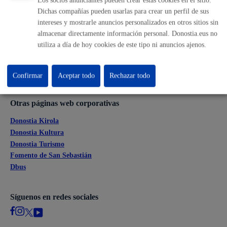
Dichas compañías pueden usarlas para crear un perfil de sus
Ofertas de empleo
intereses y mostrarle anuncios personalizados en otros sitios sin
Perfil del contratante
almacenar directamente información personal. Donostia.eus no
Sede electrónica
utiliza a día de hoy cookies de este tipo ni anuncios ajenos.
Mapas - GeoDonostia
Sala de prensa
Mapa web
Confirmar
Aceptar todo
Rechazar todo
Otras páginas web corporativas
Donostia Kirola
Donostia Kultura
Donostia Turismo
Fomento de San Sebastián
Dbus
Síguenos en redes sociales