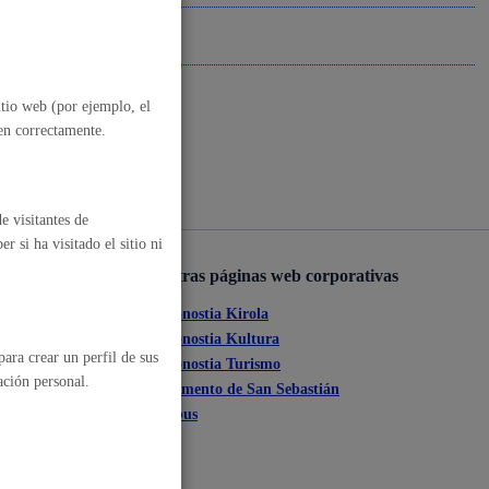
, residuos y medioambiente
itio web (por ejemplo, el
nen correctamente.
e visitantes de
 si ha visitado el sitio ni
Otras páginas web corporativas
o y empleo
Donostia Kirola
ante
Donostia Kultura
ara crear un perfil de sus
Donostia Turismo
ación personal.
tia
Fomento de San Sebastián
Dbus
humanos y convivencia