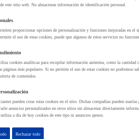
de este sitio web. No almacenan información de identificación personal.
Espacio público
y alquileres
onales
rmiten proporcionar opciones de personalización y funciones mejoradas en el s
ermite el uso de estas cookies, puede que algunos de estos servicios no funcio
l índice
Volver atrás
Euskera
endimiento
tiliza cookies analíticas para recopilar información anónima, como la cantidad d
as páginas más populares. Si no permite el uso de estas cookies no podremos saber
oferta de contenidos.
astián
Enlaces útiles
Desarrollo económic
Ofertas de empleo
rsonalización
Perfil del contrat
iantes pueden crear estas cookies en el sitio. Dichas compañías pueden usarlas p
Sede electrónica
rarle anuncios personalizados en otros sitios sin almacenar directamente inform
Mapas - GeoDonos
utiliza a día de hoy cookies de este tipo ni anuncios ajenos.
Sala de prensa
Igualdad, derechos 
Mapa web
todo
Rechazar todo