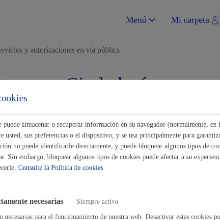
Menú
Mi carpeta
ervicios y autorizaciones en vía pública
tes para Ciudadanía
cookies
Impuestos y multa
Buscar
ste puede almacenar o recuperar información en su navegador (normalmente, en 
 usted, sus preferencias o el dispositivo, y se usa principalmente para garantiza
ión no puede identificarle directamente, y puede bloquear algunos tipos de coo
ar. Sin embargo, bloquear algunos tipos de cookies puede afectar a su experienci
y autorizaciones en vía pública
ecerle.
Consulte la Política de cookies
Vivienda y urba
amiento
ctamente necesarias
Siempre activo
es de ocupación y acceso
n necesarias para el funcionamiento de nuestra web. Desactivar estas cookies pu