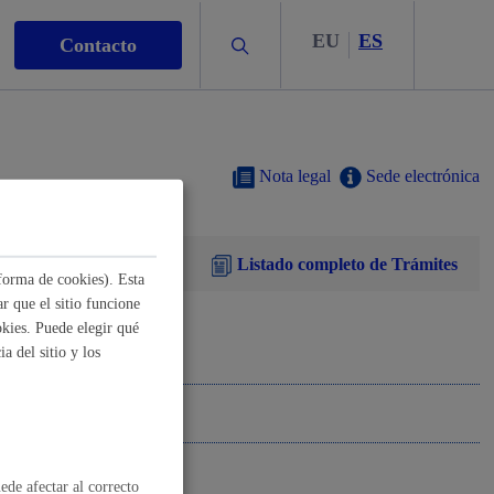
EU
ES
Buscar
Contacto
Nota legal
Sede electrónica
Listado completo de Trámites
s
forma de cookies). Esta
r que el sitio funcione
kies. Puede elegir qué
a del sitio y los
nismo
ede afectar al correcto