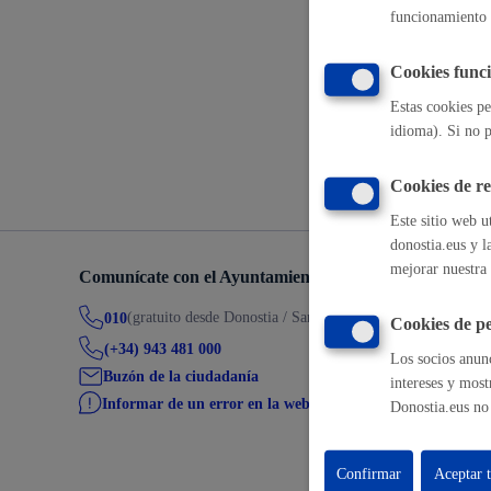
funcionamiento 
Movilidad
Concesiones 
Cookies funci
Estas cookies pe
idioma). Si no p
Volver a
Seguridad ciudadana y emergencias
Cookies de r
Este sitio web u
donostia.eus y l
mejorar nuestra 
Comunícate con el Ayuntamiento de Donostia / San Seb
Salud Pública, animales y consumo
(gratuito desde Donostia / San Sebastián)
010
Cookies de pe
(+34) 943 481 000
Los socios anunc
Buzón de la ciudadanía
intereses y most
Informar de un error en la web
Donostia.eus no 
Infancia y juventud
Confirmar
Aceptar 