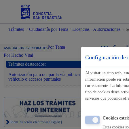
Trámites
/
Ciudadanía por Tema
/
Licencias - Autorizaciones
/
S
Servicios
Trámi
Por Tema
ASOCIACIONES-ENTIDADES
Por Hecho Vital
Configuración de 
Trámites destacados:
Padrón y asuntos personales
Al visitar un sitio web, e
Autorización para ocupar la vía pública con
vehículo o accesos puntuales
información puede ser sobre
correctamente. La informac
tipo de cookies desea activ
Servicios 
servicios que podemos ofr
Servicios sociales
Agua y sane
Cookies estri
Identificación electrónica B@kQ
Autorizacion
Estas cookies so