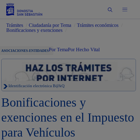
Buscar
Trámites
/
Ciudadanía por Tema
/
Trámites económicos
/
Bonificaciones y exenciones
/
Por Tema
Por Hecho Vital
ASOCIACIONES-ENTIDADES
Identificación electrónica B@kQ
Bonificaciones y
exenciones en el Impuesto
para Vehículos