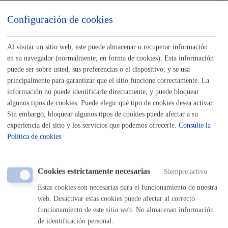
Si quieres otorgar una representación más duradera
puedes hacerlo en el
registro de representantes
.
Configuración de cookies
Al visitar un sitio web, este puede almacenar o recuperar información
en su navegador (normalmente, en forma de cookies). Esta información
Cuándo lo pueden solicitar
puede ser sobre usted, sus preferencias o el dispositivo, y se usa
principalmente para garantizar que el sitio funcione correctamente. La
información no puede identificarle directamente, y puede bloquear
Durante todo el año
algunos tipos de cookies. Puede elegir qué tipo de cookies desea activar.
Sin embargo, bloquear algunos tipos de cookies puede afectar a su
experiencia del sitio y los servicios que podemos ofrecerle.
Consulte la
Política de cookies
Documentación necesaria
Nota
:
es obligatorio
el uso del formulario o del impreso
Cookies estrictamente necesarias
Siempre activo
específico indicado en este trámite.
Estas cookies son necesarias para el funcionamiento de nuestra
Tamaño máximo anexos:
10 Mb
web. Desactivar estas cookies puede afectar al correcto
funcionamiento de este sitio web. No almacenan información
de identificación personal.