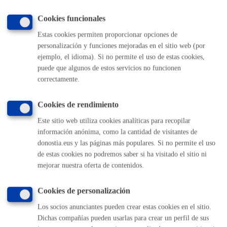
Cantidad a abonar
Cookies funcionales
Impuesto sobre Vehículos (IV)
Estas cookies permiten proporcionar opciones de
**Anexo a regir desde el 1 de enero de 2026
personalización y funciones mejoradas en el sitio web (por
ejemplo, el idioma). Si no permite el uso de estas cookies,
El disfrute de las exenciones requerirá el reconocimiento
puede que algunos de estos servicios no funcionen
previo del Ayuntamiento, que surtirá efectos en el período
correctamente.
impositivo de su solicitud (art. 9.3 y 10.1 de la Ordenanza
Fiscal)
Cookies de rendimiento
Este sitio web utiliza cookies analíticas para recopilar
Plazo de resolución y sentido
información anónima, como la cantidad de visitantes de
del silencio
donostia.eus y las páginas más populares. Si no permite el uso
de estas cookies no podremos saber si ha visitado el sitio ni
mejorar nuestra oferta de contenidos.
Plazo estimado:
1 mes
Plazo legal:
6 meses
Sentido del silencio:
Negativo
Cookies de personalización
Los socios anunciantes pueden crear estas cookies en el sitio.
Dichas compañías pueden usarlas para crear un perfil de sus