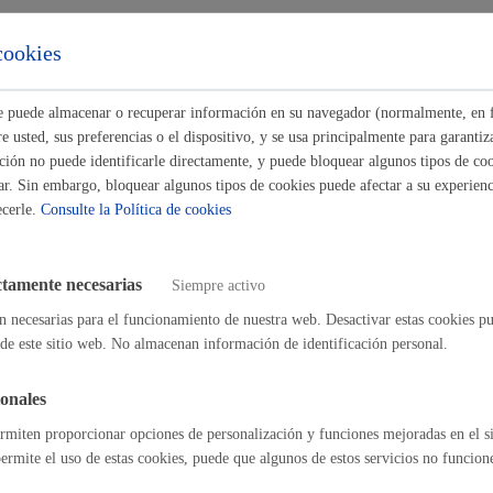
s
Calendario fiscal
 además
cookies
a cultural
Portal de transparencia
 técnica explicativa del proyecto o de las actividades llevadas a cabo.
ste puede almacenar o recuperar información en su navegador (normalmente, en 
 además
 usted, sus preferencias o el dispositivo, y se usa principalmente para garantiza
ión no puede identificarle directamente, y puede bloquear algunos tipos de coo
o fin de obra de la instalaciones de energía solar fotovoltaica y fotos d
ar. Sin embargo, bloquear algunos tipos de cookies puede afectar a su experienci
to acreditativo de la legalización de la instalación ante el Departame
ia del Gobierno Vasco.
ecerle.
Consulte la Política de cookies
a urbanística o, en su caso, acreditación de la idoneidad urbanística.
ctamente necesarias
Siempre activo
áximo anexos:
50 Mb
n necesarias para el funcionamiento de nuestra web. Desactivar estas cookies pu
de este sitio web. No almacenan información de identificación personal.
de resolución y sentido del silencio
onales
rmiten proporcionar opciones de personalización y funciones mejoradas en el s
imado:
6 meses
Plazo legal:
6 meses
Sentido del silencio:
Negativo
ermite el uso de estas cookies, puede que algunos de estos servicios no funcio