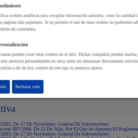
endimiento
del procedimiento
tiliza cookies analíticas para recopilar información anónima, como la cantidad d
as páginas más populares. Si no permite el uso de estas cookies no podremos saber
da de la documentación
ón de la documentación y subsanación de errores
oferta de contenidos.
cado de justificación de la subvención por parte del órgano instructor
e notificación a las asociaciones interesadas
e la parte final de la subvención o inicio del proceso de reintegro
rsonalización
iantes pueden crear estas cookies en el sitio. Dichas compañías pueden usarlas p
rarle anuncios personalizados en otros sitios sin almacenar directamente inform
sable de la tramitación
utiliza a día de hoy cookies de este tipo ni anuncios ajenos.
ento:
Dirección de Salud y Medio Ambiente
todo
Rechazar todo
tiva
/2003, De 17 De Noviembre, General De Subvenciones
ecreto 887/2006, De 21 De Julio, Por El Que Se Aprueba El Reglame
/2003, De 17 De Noviembre, General De Subvenciones