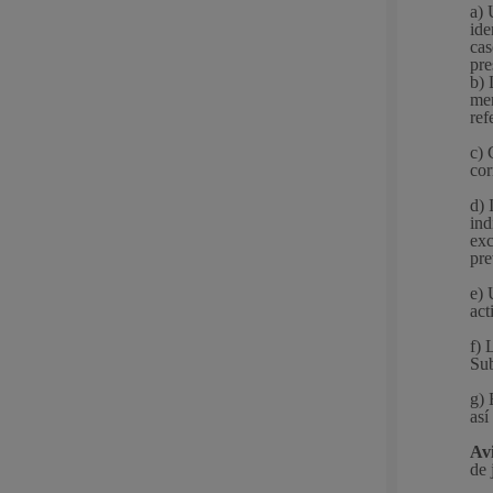
a) 
ide
cas
pre
Participación ciudadana y asociacionismo
b) 
mer
ref
c) 
cor
d) 
Deporte
ind
exc
pre
e) 
act
f) 
Sub
g) 
La ciudad
Actua
así
Av
La ciudad ahora
Notici
de 