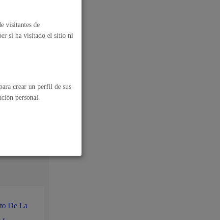
e visitantes de
 si ha visitado el sitio ni
ara crear un perfil de sus
ación personal.
nto De La