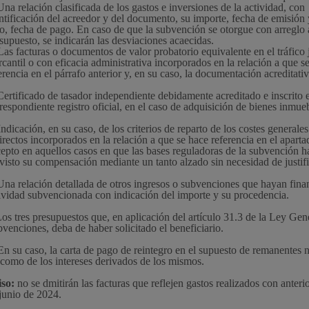
Una relación clasificada de los gastos e inversiones de la actividad, con
ntificación del acreedor y del documento, su importe, fecha de emisión 
o, fecha de pago. En caso de que la subvención se otorgue con arreglo 
supuesto, se indicarán las desviaciones acaecidas.
Cultura
Las facturas o documentos de valor probatorio equivalente en el tráfico 
cantil o con eficacia administrativa incorporados en la relación a que s
erencia en el párrafo anterior y, en su caso, la documentación acreditati
Certificado de tasador independiente debidamente acreditado e inscrito 
respondiente registro oficial, en el caso de adquisición de bienes inmue
Indicación, en su caso, de los criterios de reparto de los costes generales
Turismo
irectos incorporados en la relación a que se hace referencia en el aparta
epto en aquellos casos en que las bases reguladoras de la subvención 
visto su compensación mediante un tanto alzado sin necesidad de justif
Una relación detallada de otros ingresos o subvenciones que hayan fina
ividad subvencionada con indicación del importe y su procedencia.
Los tres presupuestos que, en aplicación del artículo 31.3 de la Ley Gen
venciones, deba de haber solicitado el beneficiario.
En su caso, la carta de pago de reintegro en el supuesto de remanentes 
lidad
Administración municip
 como de los intereses derivados de los mismos.
iso:
no se dmitirán las facturas que reflejen gastos realizados con anteri
as
Tablón de anuncios oficia
junio de 2024.