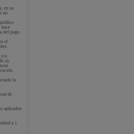
y, en su
a un
jurídico
e hace
va del pago.
en el
bles.
 y/o
do a),
hayan
icación.
nciado la
eral de
no aplicados
al
Catálogo de trámites
oridad a 1
les