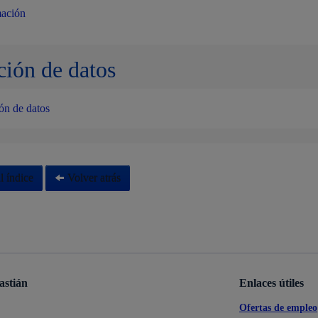
mación
ción de datos
ón de datos
l índice
Volver atrás
astián
Enlaces útiles
Ofertas de empleo