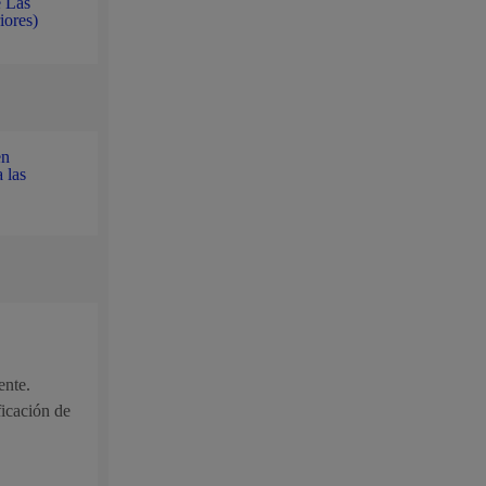
e Las
iores)
en
 las
ente.
icación de