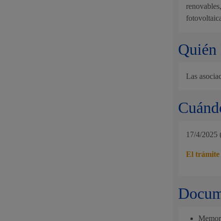
renovables,
Movilidad
fotovoltaic
Quién 
Las asocia
Seguridad ciudadana y emergencias
Cuándo
17/4/2025 
Salud Pública, animales y consumo
El trámite
Docume
Infancia y juventud
Memoria