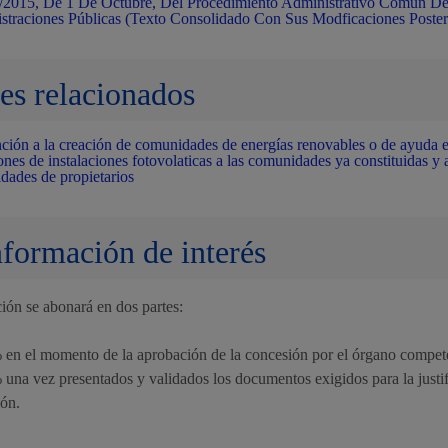
/2015, De 1 De Octubre, Del Procedimiento Administrativo Común D
straciones Públicas (Texto Consolidado Con Sus Modficaciones Poster
es relacionados
ción a la creación de comunidades de energías renovables o de ayuda 
ones de instalaciones fotovolaticas a las comunidades ya constituidas y a
dades de propietarios
nformación de interés
ión se abonará en dos partes:
n el momento de la aprobación de la concesión por el órgano compet
na vez presentados y validados los documentos exigidos para la justif
ión.