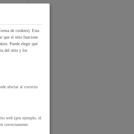
Ayuda a la tramitación
forma de cookies). Esta
r que el sitio funcione
kies. Puede elegir qué
e la misma
a del sitio y los
nto de
ede afectar al correcto
itio web (por ejemplo, el
nen correctamente.