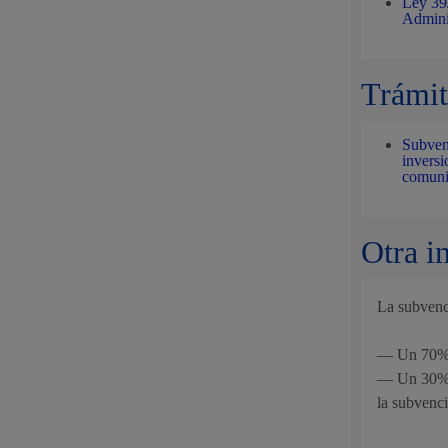
Ley 39
Admini
Trámit
Subven
inversi
comuni
Otra i
La subvenc
— Un 70% e
— Un 30% u
la subvenc