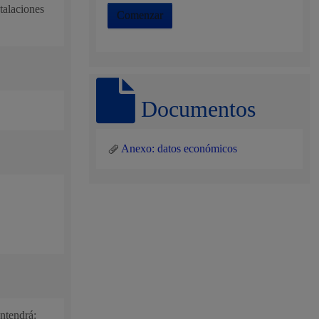
talaciones
Comenzar
, residuos y medioambiente
Documentos
Anexo: datos económicos
o y empleo
humanos y convivencia
ontendrá: