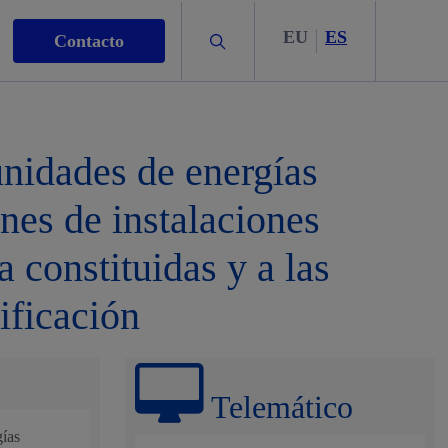
EU
ES
Buscar
Contacto
nidades de energías
nes de instalaciones
s
 constituidas y a las
ificación
nismo
Telemático
gías