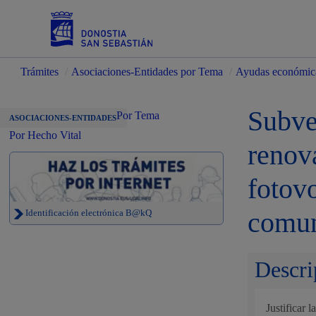
Trámites
/
Asociaciones-Entidades por Tema
/
Ayudas económic
Servicios
Subve
Por Tema
ASOCIACIONES-ENTIDADES
Por Hecho Vital
renov
Padrón y asuntos personales
fotovo
comun
Identificación electrónica B@kQ
Servicios sociales
Descri
Justificar 