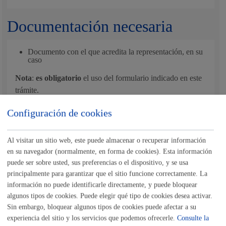
Documentación necesaria
Documento con el que acredita la representación, en su
caso
Nota
:
es obligatorio
el uso del formulario indicado en este
trámite.
Tamaño máximo anexos:
200 Mb
Configuración de cookies
Cantidad a abonar
Al visitar un sitio web, este puede almacenar o recuperar información
en su navegador (normalmente, en forma de cookies). Esta información
puede ser sobre usted, sus preferencias o el dispositivo, y se usa
El coste de la tramitación es gratuita pero es necesario el
principalmente para garantizar que el sitio funcione correctamente. La
depósito de una fianza correspondiente al 7% de la cuantía
información no puede identificarle directamente, y puede bloquear
de las cargas de urbanización.
algunos tipos de cookies. Puede elegir qué tipo de cookies desea activar.
Sin embargo, bloquear algunos tipos de cookies puede afectar a su
experiencia del sitio y los servicios que podemos ofrecerle.
Consulte la