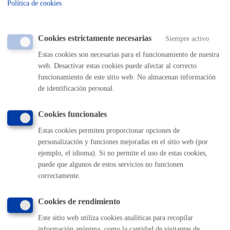
Plazo de resolución y sentido
Política de cookies
del silencio
Cookies estrictamente necesarias
Siempre activo
Plazo estimado:
4 meses
Plazo legal:
3 meses
Estas cookies son necesarias para el funcionamiento de nuestra
Sentido del silencio:
Negativo
web. Desactivar estas cookies puede afectar al correcto
funcionamiento de este sitio web. No almacenan información
Si el convenio no se firmara en plazo, el Ayuntamiento
de identificación personal.
modificará el sistema de actuación, pasando al de agente
urbanizador o a alguno de ejecución pública.
Cookies funcionales
Plazo para la constitución de la Junta:
Estas cookies permiten proporcionar opciones de
Si viene establecido en el planeamiento: 6 meses, desde
personalización y funciones mejoradas en el sitio web (por
su aprobación definitiva.
ejemplo, el idioma). Si no permite el uso de estas cookies,
Si viene establecido en el Plan de Actuación
Urbanizadora: 2 meses desde su aprobación
.
puede que algunos de estos servicios no funcionen
correctamente.
Pasos del procedimiento
Cookies de rendimiento
Este sitio web utiliza cookies analíticas para recopilar
Registro de la solicitud y documentación
información anónima, como la cantidad de visitantes de