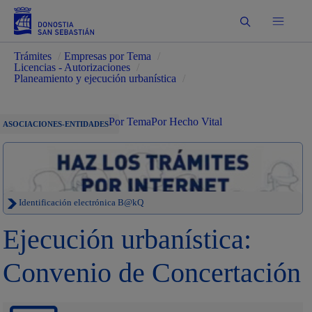
Buscar
Trámites
/
Empresas por Tema
/
Licencias - Autorizaciones
/
Planeamiento y ejecución urbanística
/
Por Tema
Por Hecho Vital
ASOCIACIONES-ENTIDADES
Identificación electrónica B@kQ
Ejecución urbanística:
Convenio de Concertación