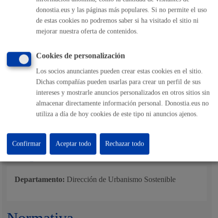
Informe técnico y jurídico (arquitecto o arquitecta y
donostia.eus y las páginas más populares. Si no permite el uso
técnico/a jurídica de urbanismo)
de estas cookies no podremos saber si ha visitado el sitio ni
Acuerdo de la Junta de Gobierno Local, con la
aprobación inicial
y, en su caso, condiciones
mejorar nuestra oferta de contenidos.
Publicación del anuncio en el BOG, en el diario/s de
mayor difusión y en www.donostia.eus, dando un plazo
de 20 días hábiles para presentar alegaciones.
Cookies de personalización
Informes de Urbanismo a las alegaciones y a la
aprobación definitiva
Los socios anunciantes pueden crear estas cookies en el sitio.
Aprobación definitiva
por parte de la Junta de
Dichas compañías pueden usarlas para crear un perfil de sus
Gobierno Local.
Notificación del acuerdo a las personas interesadas y
intereses y mostrarle anuncios personalizados en otros sitios sin
publicación del mismo en el Boletin Oficial de
almacenar directamente información personal. Donostia.eus no
Gipuzkoa
utiliza a día de hoy cookies de este tipo ni anuncios ajenos.
Firma del Convenio.
Confirmar
Aceptar todo
Rechazar todo
Responsable de la tramitación
Departamento:
Dirección de Urbanismo Sostenible