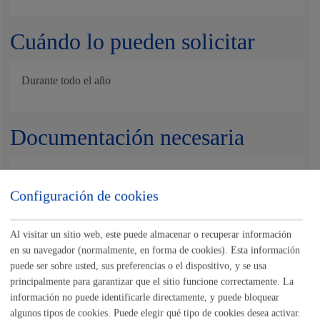
Cuándo lo pueden solicitar
Durante todo el año
Documentación necesaria
Ver en el apartado Documentos: "
Información-
documentación"
Configuración de cookies
Nota
:
es obligatorio
el uso del formulario o del impreso
Al visitar un sitio web, este puede almacenar o recuperar información
específico indicado en este trámite.
en su navegador (normalmente, en forma de cookies). Esta información
Tamaño máximo anexos:
50 Mb
puede ser sobre usted, sus preferencias o el dispositivo, y se usa
principalmente para garantizar que el sitio funcione correctamente. La
información no puede identificarle directamente, y puede bloquear
Cantidad a abonar
algunos tipos de cookies. Puede elegir qué tipo de cookies desea activar.