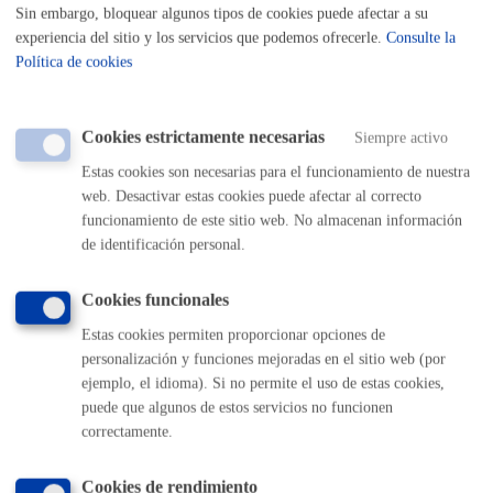
Sin embargo, bloquear algunos tipos de cookies puede afectar a su
experiencia del sitio y los servicios que podemos ofrecerle.
Consulte la
Clasificación de las Calles en orden a su Categoría
Política de cookies
Lista de Calles (A - F)
Lista de Calles (G - M)
Lista de calles (N - T)
Lista de Calles(U - Z)
Cookies estrictamente necesarias
Siempre activo
Tasas por la Ocupación del Dominio Público Municipal
**Anexo a regir desde el 1 de enero de 2026
Estas cookies son necesarias para el funcionamiento de nuestra
web. Desactivar estas cookies puede afectar al correcto
funcionamiento de este sitio web. No almacenan información
Plazo de resolución y sentido
de identificación personal.
del silencio
Cookies funcionales
Estas cookies permiten proporcionar opciones de
Plazo estimado:
1 mes
Plazo legal:
3 meses
personalización y funciones mejoradas en el sitio web (por
Sentido del silencio:
Negativo
ejemplo, el idioma). Si no permite el uso de estas cookies,
puede que algunos de estos servicios no funcionen
El plazo de resolución de cada expediente, puede ser
correctamente.
variable, dependiendo del tipo de actividad.
En términos generales:
Cookies de rendimiento
Contenedores (y vallados de cierre de fachada): 1