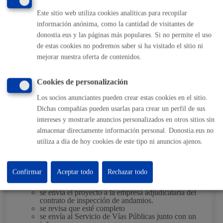
semana.
Este sitio web utiliza cookies analíticas para recopilar
Otros elementos simples: 15 días
Elementos complejos: 1 mes.
información anónima, como la cantidad de visitantes de
donostia.eus y las páginas más populares. Si no permite el uso
de estas cookies no podremos saber si ha visitado el sitio ni
Pasos del procedimiento
mejorar nuestra oferta de contenidos.
Cookies de personalización
Elementos simples
Los socios anunciantes pueden crear estas cookies en el sitio.
1. Registro de la solicitud y documentación
Dichas compañías pueden usarlas para crear un perfil de sus
2. Subsanación de documentación, en su caso
intereses y mostrarle anuncios personalizados en otros sitios sin
3. Resolución de autorización o denegación
almacenar directamente información personal. Donostia.eus no
4. Cobro de tasa
utiliza a día de hoy cookies de este tipo ni anuncios ajenos.
Elementos complejos
Registro de la solicitud y documentación
Confirmar
Aceptar todo
Rechazar todo
Subsanación de documentación, en su caso
En el caso de andamios mayores de 7m. altura:
se envía el proyecto a la empresa adjudicataria del
contrato de inspección de andamios.
se revisa que esté completo
se envía al Servicio de Vías Públicas junto con un