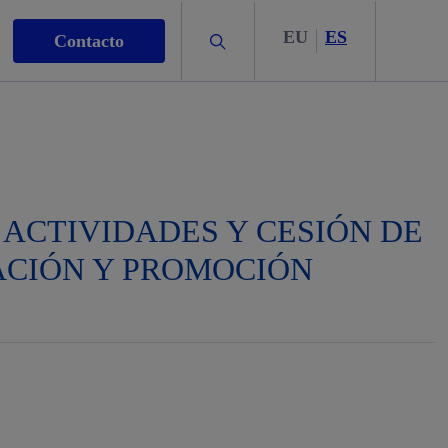
EU
ES
Buscar
Contacto
, ACTIVIDADES Y CESIÓN DE
s
ACIÓN Y PROMOCIÓN
nismo