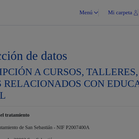
Menú
Mi carpeta
cción de datos
IPCIÓN A CURSOS, TALLERES
Impuestos y multa
S RELACIONADOS CON EDUC
L
Vivienda y urba
el tratamiento
ntamiento de San Sebastián - NIF P2007400A