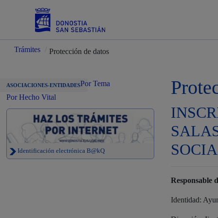
Trámites
/
Protección de datos
Servicios
Prote
Por Tema
ASOCIACIONES-ENTIDADES
Por Hecho Vital
INSCR
Padrón y asuntos personales
SALA
SOCIA
Identificación electrónica B@kQ
Servicios sociales
Responsable d
Identidad: Ayu