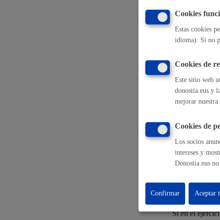
17.1.27) de la 
Cookies funci
Euskadi. -Ley 2
Estas cookies pe
Participación ciudadana y asociacionismo
Destinatarios
idioma). Si no p
Las establecida
Cookies de r
Derechos
Este sitio web u
donostia.eus y l
Deporte
Las personas af
mejorar nuestra 
tendrán derecho 
El acceso a
Cookies de pe
La rectific
La supresió
Los socios anunc
La limitaci
intereses y most
La oposició
Donostia.eus no 
o la defens
Los derechos p
La ciudad
Actua
tratamiento.
Confirmar
Aceptar 
La ciudad ahora
Notici
Si en el ejerci