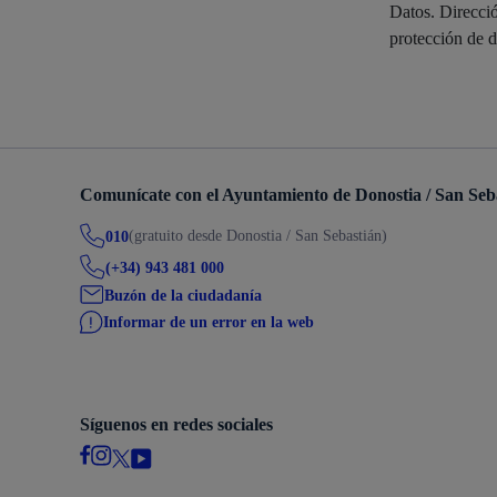
Datos. Direcci
Descubre la ciudad
Aviso
protección de d
La ciudad futura
Agend
Comunícate con el Ayuntamiento de Donostia / San Seb
(gratuito desde Donostia / San Sebastián)
010
(+34) 943 481 000
Buzón de la ciudadanía
Informar de un error en la web
Síguenos en redes sociales