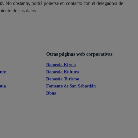
z. No obstante, podrá ponerse en contacto con el delegado/a de
Ayuda a la tramitación
miento de sus datos.
Otras páginas web corporativas
Donostia Kirola
ante
Donostia Kultura
Donostia Turismo
tia
Fomento de San Sebastián
Dbus