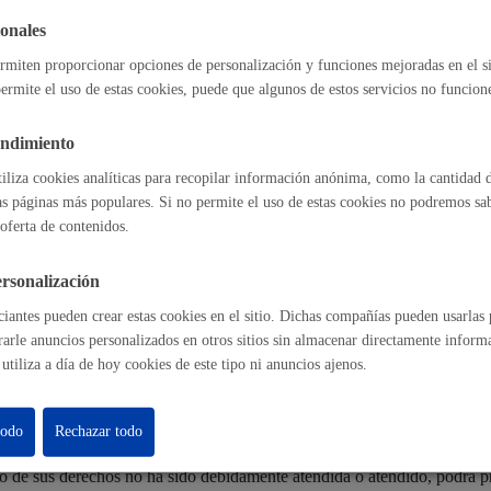
Ley 2/2016, de 7 de abril de Instituciones Locales de Euskadi. -Artículo
onales
6/2015, de 28 de julio, de modificación del sistema de protección a la i
rmiten proporcionar opciones de personalización y funciones mejoradas en el s
Cultura
ermite el uso de estas cookies, puede que algunos de estos servicios no funcio
s legalmente y que sean de aplicación en el ámbito de este tratamiento.
endimiento
tiliza cookies analíticas para recopilar información anónima, como la cantidad d
as páginas más populares. Si no permite el uso de estas cookies no podremos saber
Turismo
ectadas tienen derecho a obtener confirmación sobre si el Ayuntamient
oferta de contenidos.
a solicitar:
 sus datos personales.
rsonalización
ación de los datos inexactos o incompletos.
n de sus datos cuando, entre otros motivos, los datos ya no sean necesar
iantes pueden crear estas cookies en el sitio. Dichas compañías pueden usarlas p
ón del tratamiento de sus datos, en cuyo caso, sólo serán conservados po
rarle anuncios personalizados en otros sitios sin almacenar directamente inform
n al tratamiento de sus datos, en cuyo caso, el Ayuntamiento dejará de tr
utiliza a día de hoy cookies de este tipo ni anuncios ajenos.
a de posibles reclamaciones.
odrán ejercitarse
vía on line
o presencial ante el Ayuntamiento, como Re
lidad
Administración municip
todo
Rechazar todo
as
Tablón de anuncios oficia
cio de sus derechos no ha sido debidamente atendida o atendido, podrá 