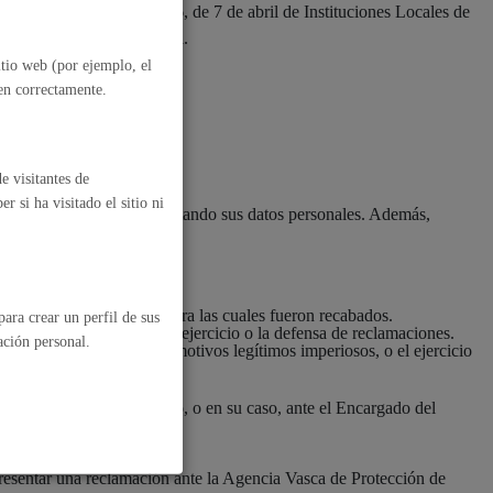
 17.1.37) de la Ley 2/2016, de 7 de abril de Instituciones Locales de
nfancia y a la adolescencia.
itio web (por ejemplo, el
nen correctamente.
e visitantes de
 si ha visitado el sitio ni
o de San Sebastián está tratando sus datos personales. Además,
ios para las finalidades para las cuales fueron recabados.
ara crear un perfil de sus
r el Ayuntamiento para el ejercicio o la defensa de reclamaciones.
ación personal.
atar los datos, salvo por motivos legítimos imperiosos, o el ejercicio
sponsable del tratamiento, o en su caso, ante el Encargado del
al
Catálogo de trámites
les
presentar una reclamación ante la Agencia Vasca de Protección de