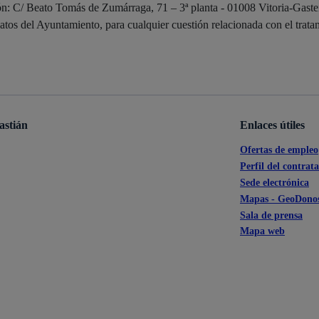
ón: C/ Beato Tomás de Zumárraga, 71 – 3ª planta - 01008 Vitoria-Gastei
s
Calendario fiscal
atos del Ayuntamiento, para cualquier cuestión relacionada con el trata
a cultural
Portal de transparencia
astián
Enlaces útiles
Ofertas de empleo
Perfil del contrat
Sede electrónica
Mapas - GeoDonos
Sala de prensa
Mapa web