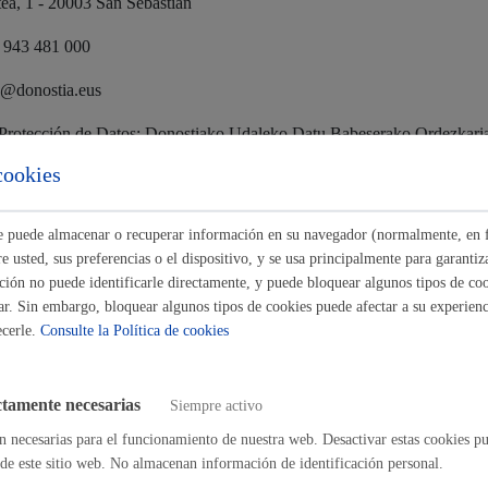
tea, 1 - 20003 San Sebastián
Espacio público
/ 943 481 000
o@donostia.eus
Protección de Datos: Donostiako Udaleko Datu Babeserako Ordezkari
Euskera
cookies
tratamiento:
nformación personal de los datos personales relacionados con la inscripci
ste puede almacenar o recuperar información en su navegador (normalmente, en 
 usted, sus preferencias o el dispositivo, y se usa principalmente para garantiza
servación:
ión no puede identificarle directamente, y puede bloquear algunos tipos de coo
Desarrollo económic
ar. Sin embargo, bloquear algunos tipos de cookies puede afectar a su experienci
onales se conservarán de acuerdo con la normativa de archivo documenta
ecerle.
Consulte la Política de cookies
 las posibles infracciones relacionadas con el tratamiento.
ctamente necesarias
Siempre activo
D, Misión realizada en interés público o ejercicio de poderes públicos:
Igualdad, derechos 
n necesarias para el funcionamiento de nuestra web. Desactivar estas cookies pu
miento del representante legal. -Artículo 6.1.a) RGPD, Consentimieno 
de este sitio web. No almacenan información de identificación personal.
de Instituciones Locales de Euskadi. -Artículos 17.1.28) y 36) de la Ley 