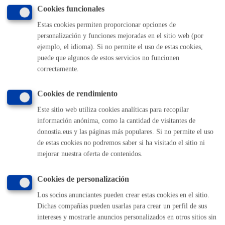
Cookies funcionales
Estas cookies permiten proporcionar opciones de
Relaciones con la ciudadanía
personalización y funciones mejoradas en el sitio web (por
Consultas, participación, bibliotecas, archivo, carnets,
ejemplo, el idioma). Si no permite el uso de estas cookies,
tarjetas,certificados, reclamaciones, recursos, alegaciones
puede que algunos de estos servicios no funcionen
correctamente.
Cookies de rendimiento
Seguridad ciudadana
Este sitio web utiliza cookies analíticas para recopilar
Avisos, denuncias, depósito de vehículos, armas, perros
información anónima, como la cantidad de visitantes de
peligrosos
donostia.eus y las páginas más populares. Si no permite el uso
de estas cookies no podremos saber si ha visitado el sitio ni
mejorar nuestra oferta de contenidos.
Servicios sociales
Exclusión, infancia,jóvenes,familia,violencia machista,
Cookies de personalización
personas mayores, dependencia, discapacidad
Los socios anunciantes pueden crear estas cookies en el sitio.
Dichas compañías pueden usarlas para crear un perfil de sus
Trámites económicos
intereses y mostrarle anuncios personalizados en otros sitios sin