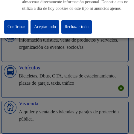
almacenar directamente información personal. Donostia.eus no
Impuestos, tasas, precios públicos, certificados, fianzas,
utiliza a día de hoy cookies de este tipo ni anuncios ajenos.
pagos, facturación, domiciliación
Confirmar
Aceptar todo
Rechazar todo
Turismo
Información turística, venta de productos y servicios,
organización de eventos, socios/as
Vehículos
Bicicletas, Dbus, OTA, tarjetas de estacionamiento,
plazas de garaje, taxis, tráfico
Vivienda
Alquiler y venta de viviendas y garajes de protección
pública.