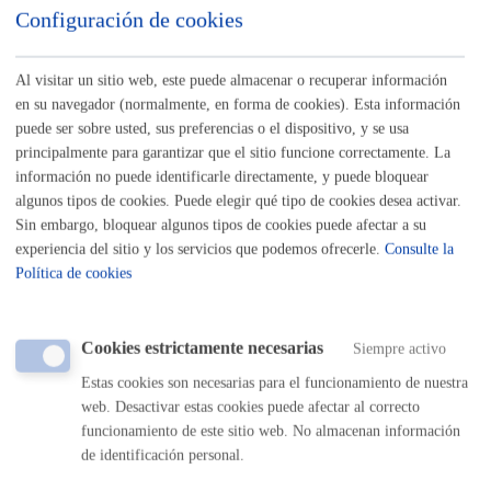
Configuración de cookies
Innovación-Talento: Ayudas, asesoramiento, alquileres,
rodajes, empleo, formación
Al visitar un sitio web, este puede almacenar o recuperar información
en su navegador (normalmente, en forma de cookies). Esta información
Inscripciones - Registros
puede ser sobre usted, sus preferencias o el dispositivo, y se usa
Deporte, cultura, euskera, música, educación, juventud,
principalmente para garantizar que el sitio funcione correctamente. La
medio ambiente, igualdad, cooperación, DDHH,
información no puede identificarle directamente, y puede bloquear
algunos tipos de cookies. Puede elegir qué tipo de cookies desea activar.
diversidad
Sin embargo, bloquear algunos tipos de cookies puede afectar a su
experiencia del sitio y los servicios que podemos ofrecerle.
Consulte la
Licencias - Autorizaciones
Política de cookies
Actividades, edificios, viviendas, locales, terrazas,
planeamiento, ejecución urbanística, vía pública, venta
Cookies estrictamente necesarias
ambulante
Siempre activo
Estas cookies son necesarias para el funcionamiento de nuestra
web. Desactivar estas cookies puede afectar al correcto
Padrón - Datos personales
funcionamiento de este sitio web. No almacenan información
Censo, datos personales y/o policiales, altas,
de identificación personal.
renovaciones, modificaciones y volantes de padrón