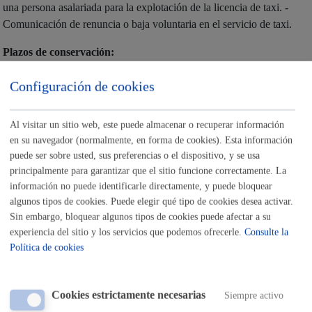
una persona asalariada para la explotación de la licencia de taxi. -
Comunicación de renuncia o baja voluntaria en el servicio de taxi.
Plazos de conservación:
Conservación permanente Código 153 (Licencia de taxi). Propuesta
Configuración de cookies
de tablas de evaluación documental aprobadas por la Comisión de
Valoración y Selección de Documentación (COVASED, Comisión
Al visitar un sitio web, este puede almacenar o recuperar información
aprobada por el Decreto 232/2000, de 21 de noviembre, por el que
en su navegador (normalmente, en forma de cookies). Esta información
se aprueban el Reglamento de los Servicios de Archivo y las normas
puede ser sobre usted, sus preferencias o el dispositivo, y se usa
reguladoras del Patrimonio Documental del País Vasco).
principalmente para garantizar que el sitio funcione correctamente. La
información no puede identificarle directamente, y puede bloquear
Legitimación
algunos tipos de cookies. Puede elegir qué tipo de cookies desea activar.
Sin embargo, bloquear algunos tipos de cookies puede afectar a su
Art 6.1.e) RGPD, Misión realizada en interés público o ejercicio de
experiencia del sitio y los servicios que podemos ofrecerle.
Consulte la
poderes públicos. Artículo 6.1.c) RGPD Obligación legal: - Ley
Política de cookies
2/2000, de 29 de junio, de transporte público urbano e interurbano
de viajeros en automóviles de turismo. -Art.17.1.18) de la Ley
2/2016, de 7 de abril, de Instituciones Locales de Euskadi. Artículo
Cookies estrictamente necesarias
Siempre activo
9.2.a) RGPD consentimiento explícito